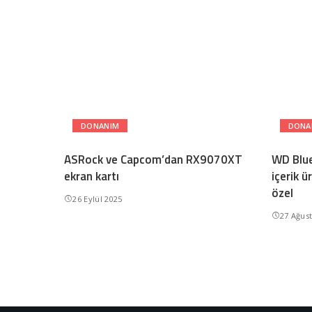
DONANIM
DONA
ASRock ve Capcom’dan RX9070XT
WD Blu
ekran kartı
içerik ü
özel
26 Eylül 2025
27 Ağus