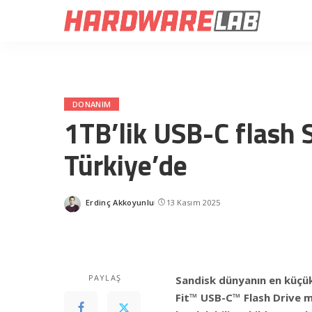
DONANIM
1TB’lik USB-C flash 
Türkiye’de
Erdinç Akkoyunlu
13 Kasım 2025
Posted
by
PAYLAŞ
Sandisk dünyanın en küçü
Fit™ USB-C™ Flash Drive mo