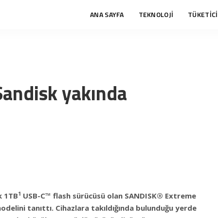
ANA SAYFA
TEKNOLOJİ
TÜKETİCİ
Sandisk yakında
1
k 1TB
USB-C™ flash sürücüsü olan SANDISK® Extreme
delini tanıttı. Cihazlara takıldığında bulunduğu yerde