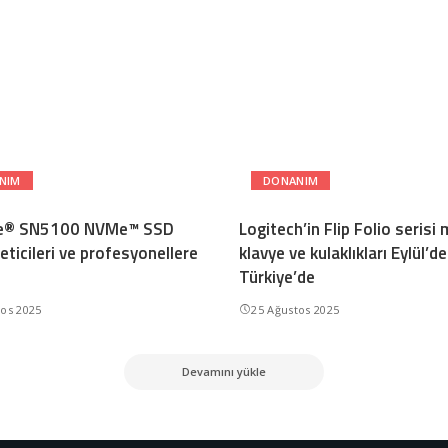
NIM
DONANIM
e® SN5100 NVMe™ SSD
Logitech’in Flip Folio serisi
reticileri ve profesyonellere
klavye ve kulaklıkları Eylül’de
Türkiye’de
tos 2025
25 Ağustos 2025
Devamını yükle