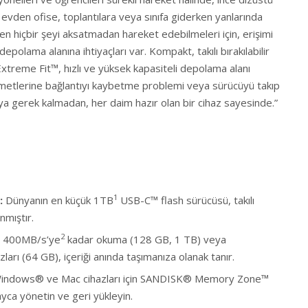
ni evden ofise, toplantılara veya sınıfa giderken yanlarında
en hiçbir şeyi aksatmadan hareket edebilmeleri için, erişimi
epolama alanına ihtiyaçları var. Kompakt, takılı bırakılabilir
treme Fit™, hızlı ve yüksek kapasiteli depolama alanı
zmetlerine bağlantıyı kaybetme problemi veya sürücüyü takıp
a gerek kalmadan, her daim hazır olan bir cihaz sayesinde.”
1
:
Dünyanın en küçük 1TB
USB-C™ flash sürücüsü, takılı
anmıştır.
2
400MB/s’ye
kadar okuma (128 GB, 1 TB) veya
ları (64 GB), içeriği anında taşımanıza olanak tanır.
indows® ve Mac cihazları için SANDISK® Memory Zone™
ayca yönetin ve geri yükleyin.