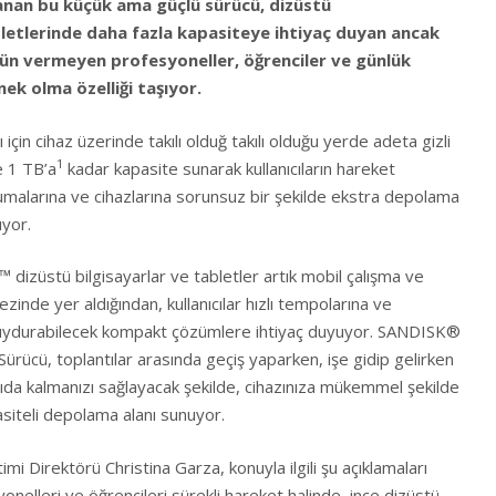
rlanan bu küçük ama güçlü sürücü, dizüstü
bletlerinde daha fazla kapasiteye ihtiyaç duyan ancak
ün vermeyen profesyoneller, öğrenciler ve günlük
enek olma özelliği taşıyor.
 için cihaz üzerinde takılı olduğ takılı olduğu yerde adeta gizli
1
e 1 TB’a
kadar kapasite sunarak kullanıcıların hareket
rumalarına ve cihazlarına sorunsuz bir şekilde ekstra depolama
ıyor.
 dizüstü bilgisayarlar ve tabletler artık mobil çalışma ve
zinde yer aldığından, kullanıcılar hızlı tempolarına ve
 uydurabilecek kompakt çözümlere ihtiyaç duyuyor. SANDISK®
rücü, toplantılar arasında geçiş yaparken, işe gidip gelirken
da kalmanızı sağlayacak şekilde, cihazınıza mükemmel şekilde
siteli depolama alanı sunuyor.
i Direktörü Christina Garza, konuyla ilgili şu açıklamaları
elleri ve öğrencileri sürekli hareket halinde, ince dizüstü