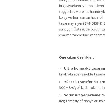
bilgisayarlarını ve tabletleri
taşıyorlar. Hareket halindeyk
kolay ve her zaman hazır bir d
tasarımıyla yeni SANDISK® Ex
sunuyor. Üstelik de bulut hi
çıkarma zahmetine katlanmay
Öne çıkan özellikler:
Ultra kompakt tasarım
bırakılabilecek şekilde tasarl
Yüksek transfer hızları:
2
300MB/s’ye
kadar okuma hız
Sorunsuz yedekleme:
W
3
uygulamasıyla
dosyaları kol