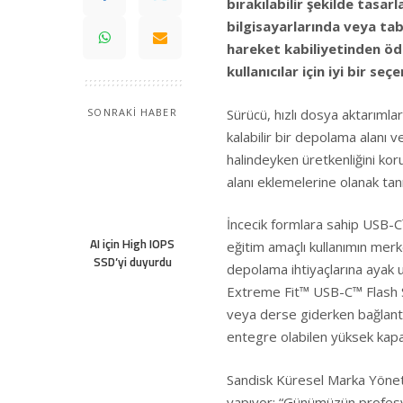
bırakılabilir şekilde tasa
bilgisayarlarında veya ta
hareket kabiliyetinden öd
kullanıcılar için iyi bir seç
Sürücü, hızlı dosya aktarımları
SONRAKİ HABER
kalabilir bir depolama alanı v
halindeyken üretkenliğini ko
alanı eklemelerine olanak tan
İncecik formlara sahip USB-C™
AI için High IOPS
eğitim amaçlı kullanımın merke
SSD’yi duyurdu
depolama ihtiyaçlarına ayak
Extreme Fit™ USB-C™ Flash Sü
veya derse giderken bağlantı
entegre olabilen yüksek kapa
Sandisk Küresel Marka Yönetim
yapıyor: “Günümüzün profesyon