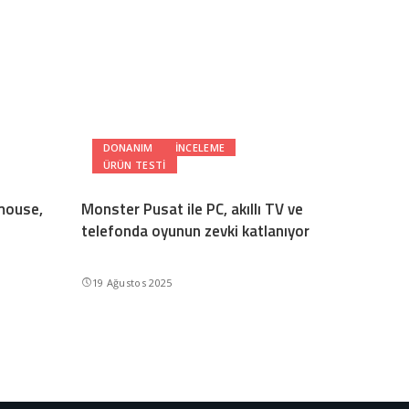
DONANIM
INCELEME
ÜRÜN TESTI
 mouse,
Monster Pusat ile PC, akıllı TV ve
telefonda oyunun zevki katlanıyor
19 Ağustos 2025