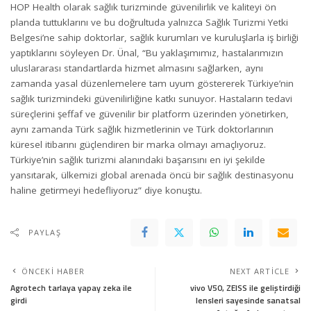
HOP Health olarak sağlık turizminde güvenilirlik ve kaliteyi ön
planda tuttuklarını ve bu doğrultuda yalnızca Sağlık Turizmi Yetki
Belgesi’ne sahip doktorlar, sağlık kurumları ve kuruluşlarla iş birliği
yaptıklarını söyleyen Dr. Ünal, “Bu yaklaşımımız, hastalarımızın
uluslararası standartlarda hizmet almasını sağlarken, aynı
zamanda yasal düzenlemelere tam uyum göstererek Türkiye’nin
sağlık turizmindeki güvenilirliğine katkı sunuyor. Hastaların tedavi
süreçlerini şeffaf ve güvenilir bir platform üzerinden yönetirken,
aynı zamanda Türk sağlık hizmetlerinin ve Türk doktorlarının
küresel itibarını güçlendiren bir marka olmayı amaçlıyoruz.
Türkiye’nin sağlık turizmi alanındaki başarısını en iyi şekilde
yansıtarak, ülkemizi global arenada öncü bir sağlık destinasyonu
haline getirmeyi hedefliyoruz” diye konuştu.
PAYLAŞ
ÖNCEKI HABER
NEXT ARTICLE
Agrotech tarlaya yapay zeka ile
vivo V50, ZEISS ile geliştirdiği
girdi
lensleri sayesinde sanatsal