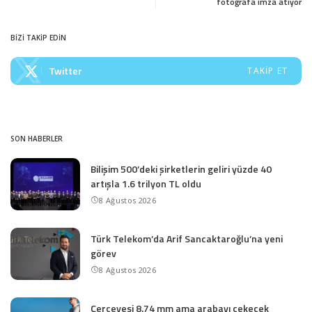
fotoğrafa imza atıyor
BİZİ TAKİP EDİN
Twitter
TAKIP ET
SON HABERLER
Bilişim 500’deki şirketlerin geliri yüzde 40
artışla 1.6 trilyon TL oldu
8 Ağustos 2026
Türk Telekom’da Arif Sancaktaroğlu’na yeni
görev
8 Ağustos 2026
Çerçevesi 8.74 mm ama arabayı çekecek