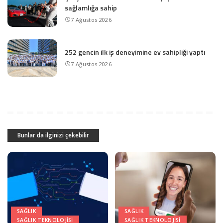
sağlamlığa sahip
7 Ağustos 2026
252 gencin ilk iş deneyimine ev sahipliği yaptı
7 Ağustos 2026
Bunlar da ilginizi çekebilir
SAĞLIK
SAĞLIK
SAĞLIK TEKNOLOJISI
SAĞLIK TEKNOLOJISI