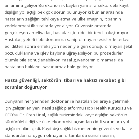
anlamına geliyor.Bu ekonomik kaybın yanı sıra sektördeki kayıt
dışılığın yol açtığı pek çok sorun bulunuyor ki bunlar arasında
hastaların sağlığını tehlikeye atma ve ülke imajının, itibarının
zedelenmesi ilk sıralarda yer alıyor. Güvensiz ortamda
gerçekleşen ameliyatlar, hastalar için ciddi bir tehdit oluşturuyor.
Hastalar, yeterli tıbbi donanıma sahip olmayan tesislerde tedavi
edildikten sonra enfeksiyon nedeniyle geri dönüşü olmayan şekil
bozukluklarına ve işlev kaybına uğrayabiliyor; bu prosedürler
ölümle bile sonuçlanabiliyor. Yasal güvencenin olmaması da
hastaların haklarını savunamaz hale getiriyor.
Hasta güvenliği, sektörün itibarı ve haksız rekabet gibi
sorunlar doğuruyor
Dünyanın her yerinden doktorlar ile hastaları bir araya getirmek
için geliştirilen yeni nesil sağlık platformu Hop Health Kurucusu ve
CEO’su Dr. Eren Ünal, sağlık turizmindeki kayıt dışılığın sektörün
sürdürülebilirliği ve ülke ekonomisi açısından ciddi sorunlara yol
açtığının altını çizdi. Kayıt dışı sağlık hizmetlerinin güvenlik ve kalite
standartlarına uygun olmayan ortamlarda sunulmasının,