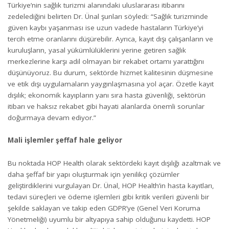
Türkiye’nin sağlık turizmi alanındaki uluslararası itibarını
zedelediğini belirten Dr. Ünal şunları söyledi: “Sağlık turizminde
güven kaybı yaşanması ise uzun vadede hastaların Türkiye’yi
tercih etme oranlarını düşürebilir. Ayrıca, kayıt dışı çalışanların ve
kuruluşların, yasal yükümlülüklerini yerine getiren sağlık
merkezlerine karşı adil olmayan bir rekabet ortamı yarattığını
düşünüyoruz. Bu durum, sektörde hizmet kalitesinin düşmesine
ve etik dışı uygulamaların yaygınlaşmasına yol açar. Özetle kayıt
dışılık; ekonomik kayıpların yanı sıra hasta güvenliği, sektörün
itibarı ve haksız rekabet gibi hayati alanlarda önemli sorunlar
doğurmaya devam ediyor.”
Mali işlemler şeffaf hale geliyor
Bu noktada HOP Health olarak sektördeki kayıt dışılığı azaltmak ve
daha şeffaf bir yapı oluşturmak için yenilikçi çözümler
geliştirdiklerini vurgulayan Dr. Ünal, HOP Health’in hasta kayıtları,
tedavi süreçleri ve ödeme işlemleri gibi kritik verileri güvenli bir
şekilde saklayan ve takip eden GDPR’ye (Genel Veri Koruma
Yönetmeliği) uyumlu bir altyapıya sahip olduğunu kaydetti. HOP