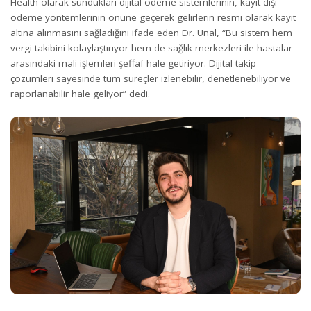
Health olarak sundukları dijital ödeme sistemlerinin, kayıt dışı
ödeme yöntemlerinin önüne geçerek gelirlerin resmi olarak kayıt
altına alınmasını sağladığını ifade eden Dr. Ünal, “Bu sistem hem
vergi takibini kolaylaştırıyor hem de sağlık merkezleri ile hastalar
arasındaki mali işlemleri şeffaf hale getiriyor. Dijital takip
çözümleri sayesinde tüm süreçler izlenebilir, denetlenebiliyor ve
raporlanabilir hale geliyor” dedi.