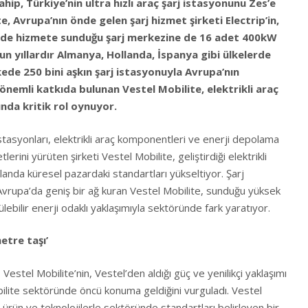
ip, Türkiye’nin ultra hızlı araç şarj istasyonunu Zes’e
, Avrupa’nın önde gelen şarj hizmet şirketi Electrip’in,
inde hizmete sunduğu şarj merkezine de 16 adet 400kW
un yıllardır Almanya, Hollanda, İspanya gibi ülkelerde
kede 250 bini aşkın şarj istasyonuyla Avrupa’nın
 önemli katkıda bulunan Vestel Mobilite, elektrikli araç
nda kritik rol oynuyor.
j istasyonları, elektrikli araç komponentleri ve enerji depolama
tlerini yürüten şirketi Vestel Mobilite, geliştirdiği elektrikli
alanda küresel pazardaki standartları yükseltiyor. Şarj
r Avrupa’da geniş bir ağ kuran Vestel Mobilite, sunduğu yüksek
ülebilir enerji odaklı yaklaşımıyla sektöründe fark yaratıyor.
etre taşı’
, Vestel Mobilite’nin, Vestel’den aldığı güç ve yenilikçi yaklaşımı
lite sektöründe öncü konuma geldiğini vurguladı. Vestel
i ürün ve teknolojilerle sektöründe standartları belirleyen bir