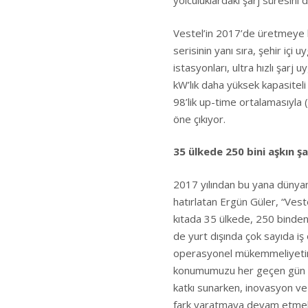
yolculuklardaki şarj süresini d
Vestel’in 2017’de üretmeye b
serisinin yanı sıra, şehir içi
istasyonları, ultra hızlı şa
kW’lık daha yüksek kapasitel
98’lik up-time ortalamasıyla (
öne çıkıyor.
35 ülkede 250 bini aşkın ş
2017 yılından bu yana dünyanın
hatırlatan Ergün Güler, “Veste
kıtada 35 ülkede, 250 binden
de yurt dışında çok sayıda i
operasyonel mükemmeliyetimiz
konumumuzu her geçen gün da
katkı sunarken, inovasyon ve
fark yaratmaya devam etmek