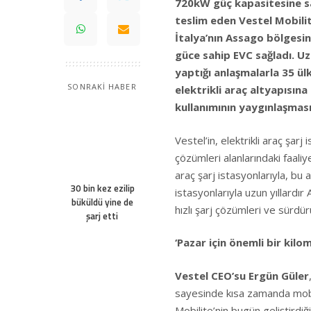
720kW güç kapasitesine sah
teslim eden Vestel Mobilite
İtalya’nın Assago bölges
güce sahip EVC sağladı.
Uz
yaptığı anlaşmalarla 35 ül
SONRAKİ HABER
elektrikli araç altyapısına
kullanımının yaygınlaşması
Vestel’in, elektrikli araç şar
çözümleri alanlarındaki faaliye
araç şarj istasyonlarıyla, bu 
30 bin kez ezilip
istasyonlarıyla uzun yıllardı
büküldü yine de
hızlı şarj çözümleri ve sürdür
şarj etti
‘Pazar için önemli bir kilom
Vestel CEO’su Ergün Güler
sayesinde kısa zamanda mobi
Mobilite’nin bugün geliştirdiğ