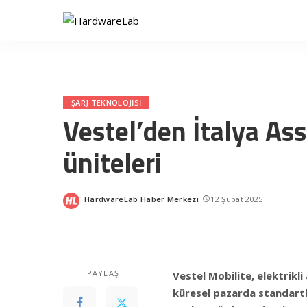
ŞARJ TEKNOLOJISI
Vestel’den İtalya Ass
üniteleri
HardwareLab Haber Merkezi
12 Şubat 2025
Posted
by
PAYLAŞ
Vestel Mobilite, elektrikli
küresel pazarda standartl