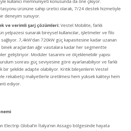
iyle kullanıcı memnuniyeti konusunda da öne çıkıyor.
istasyonu ürününe sahip üretici olarak, 7/24 destek hizmetiyle
 bir deneyim sunuyor.
k ve verimli şarj çözümleri
:
Vestel Mobilite, farklı
ün yelpazesi sunarak bireysel kullanıcılar, işletmeler ve filo
r sağlıyor. 7,4kW’dan 720kW güç kapasitesine kadar uzanan
e binek araçlardan ağır vasıtalara kadar her segmentte
nler geliştiriyor. Modüler tasarımı ve ölçeklenebilir yapısı
kurulum sonrası güç seviyesine göre ayarlanabiliyor ve farklı
 bir şekilde adapte olabiliyor. Kritik bileşenlerin Vestel
yle rekabetçi maliyetlerle üretilmesi hem yüksek kaliteyi hem
anti ediyor.
dönemi
lan Electrip Global’in İtalya’nın Assago bölgesinde hayata