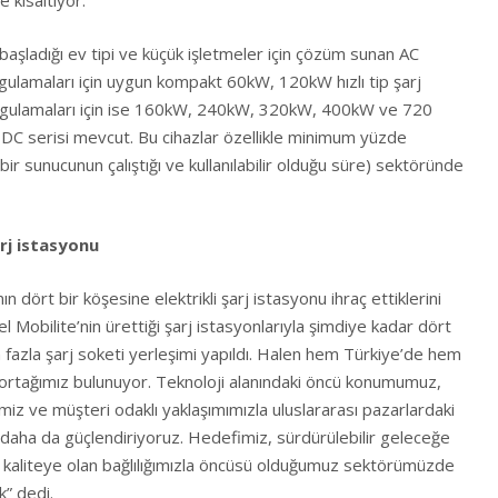
e kısaltıyor.
aşladığı ev tipi ve küçük işletmeler için çözüm sunan AC
 uygulamaları için uygun kompakt 60kW, 120kW hızlı tip şarj
rj uygulamaları için ise 160kW, 240kW, 320kW, 400kW ve 720
i DC serisi mevcut. Bu cihazlar özellikle minimum yüzde
bir sunucunun çalıştığı ve kullanılabilir olduğu süre) sektöründe
arj istasyonu
 dört bir köşesine elektrikli şarj istasyonu ihraç ettiklerini
l Mobilite’nin ürettiği şarj istasyonlarıyla şimdiye kadar dört
 fazla şarj soketi yerleşimi yapıldı. Halen hem Türkiye’de hem
ş ortağımız bulunuyor. Teknoloji alanındaki öncü konumumuz,
 ve müşteri odaklı yaklaşımımızla uluslararası pazarlardaki
ha da güçlendiriyoruz. Hedefimiz, sürdürülebilir geleceğe
 kaliteye olan bağlılığımızla öncüsü olduğumuz sektörümüzde
” dedi.