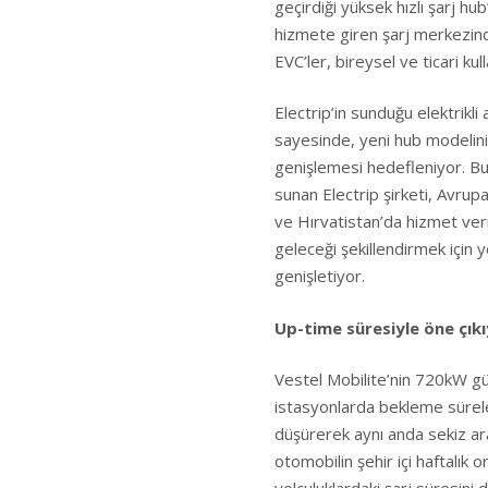
geçirdiği yüksek hızlı şarj hub
hizmete giren şarj merkezind
EVC’ler, bireysel ve ticari kull
Electrip’in sunduğu elektrikli 
sayesinde, yeni hub modelini
genişlemesi hedefleniyor. Bug
sunan Electrip şirketi, Avrup
ve Hırvatistan’da hizmet veri
geleceği şekillendirmek için y
genişletiyor.
Up-time süresiyle öne çık
Vestel Mobilite’nin 720kW güç 
istasyonlarda bekleme sürele
düşürerek aynı anda sekiz ara
otomobilin şehir içi haftalık o