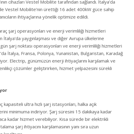
’ının cihazları Vestel Mobilite tarafından sağlandı. İtalya’da
e Vestel Mobilite’nin ürettiği 16 adet 400kW güce sahip
anıcıların ihtiyaçlarına yönelik optimize edildi.
araç şarj operasyonları ve enerji verimliliği hizmetleri
n İtalya’da yaygınlaşması ve diğer Avrupa ülkelerine
ün şarj noktası operasyonları ve enerji verimliliği hizmetleri
a’da İtalya, Fransa, Polonya, Yunanistan, Bulgaristan, Karadağ
yor. Electrip, günümüzün enerji ihtiyaçlarını karşılamak ve
enilikçi çözümler geliştirirken, hizmet yelpazesini sürekli
ıyor
kapasiteli ultra hızlı şarj istasyonları, halka açık
rini minimuma indiriyor. Şarj süresini 15 dakikaya kadar
ca kadar hizmet verebiliyor. Kısa sürede bir elektrikli
rtalama şarj ihtiyacını karşılamasının yanı sıra uzun