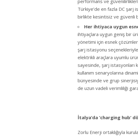
performans ve güvenilirlikler
Türkiye’de en fazla DC şarj 
birlikte kesintisiz ve güvenli
Her ihtiyaca uygun esne
ihtiyaçlara uygun geniş bir ür
yönetimi için esnek çözümle
şarj istasyonu seçenekleriyl
elektrikli araçlara uyumlu ürü
sayesinde, şarj istasyonları 
kullanım senaryolarına dinamik
bünyesinde ve grup sinerjisi
de uzun vadeli verimliliği gar
İtalya’da ‘charging hub’ 
Zorlu Enerji ortaklığıyla kuru