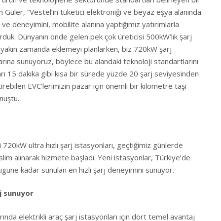
n Güler, “Vestel’in tüketici elektroniği ve beyaz eşya alanında
imi ve deneyimini, mobilite alanına yaptığımız yatırımlarla
kurduk. Dünyanın önde gelen pek çok üreticisi 500kW’lık şarj
a yakın zamanda eklemeyi planlarken, biz 720kW şarj
arına sunuyoruz, böylece bu alandaki teknoloji standartlarını
ları 15 dakika gibi kısa bir sürede yüzde 20 şarj seviyesinden
rebilen EVC’lerimizin pazar için önemli bir kilometre taşı
nuştu.
ği 720kW ultra hızlı şarj istasyonları, geçtiğimiz günlerde
lim alınarak hizmete başladı. Yeni istasyonlar, Türkiye’de
a bugüne kadar sunulan en hızlı şarj deneyimini sunuyor.
j sunuyor
nda elektrikli araç şarj istasyonları için dört temel avantaj