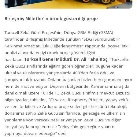
Birleşmiş Milletler’in örnek gösterdiği proje
Turkcell Zekâ Gücü Projesi’nin, Dünya GSM Birliği (GSMA)
tarafından Birleşmiş Milletler’de sunulan “SDG (Sürdürülebilir
Kalkınma Amaçları) Etki Değerlendirmesi” raporunda, sosyal etki
analizi alanında en iyi örnek proje gösterildiğini
hatırlatan
Turkcell Genel Müdürü Dr. Ali Taha Koç
, “Turkcell’in
Zekâ Gücü sınıflarında eğitim gören öğrenciler, bugüne kadar
ulusal ve uluslararası yarışmalarda 400’den fazla ödül ve
şampiyonluk kazandı. Onların başarıları bizleri hem gururlandırıyor
hem de motive ediyor. Deprem bölgesinde, Kahramanmaraş da
dahil olmak üzere 10 ilde 13 Zekâ Gücü sınıfımız mevcut. Dizüstü
bilgisayarlar, tabletler, 3D yazıcı, Raspberry Pi kitleri, yapay zekâ
ve sensör kitleri ve Arduino proje setleri gibi her türlü teknolojik
donanıma sahip Zekâ Gücü sınıflarında, geleceğe ve ülkemizin
yarınlarına yön verecek nesiller yetişiyor. Zekâ Gücü ve diğer
sosyal fayda projelerimizle Türkiye’nin geleceğine yatırım
yapmaya devam edeceğiz” dedi.