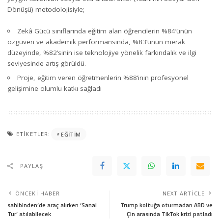
Dönüşü) metodolojisiyle;
Zekâ Gücü sınıflarında eğitim alan öğrencilerin %84’ünün
özgüven ve akademik performansında, %83’ünün merak
düzeyinde, %82’sinin ise teknolojiye yönelik farkındalık ve ilgi
seviyesinde artış görüldü.
Proje, eğitim veren öğretmenlerin %88’inin profesyonel
gelişimine olumlu katkı sağladı
ETIKETLER:
EĞITIM
PAYLAŞ
ÖNCEKI HABER
NEXT ARTICLE
sahibinden’de araç alırken ‘Sanal
Trump koltuğa oturmadan ABD ve
Tur’ atılabilecek
Çin arasında TikTok krizi patladı