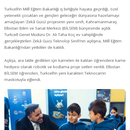
Turkcell’in Millî Eğitim Bakanlığı iş birliğiyle hayata geçirdiği, özel
yetenekli çocukları ve gençleri geleceğin dünyasına hazırlamayı
amaçlayan ‘Zekâ Gücü’ projesinin yeni sınıfı, Kahramanmaraş
Elbistan Bilim ve Sanat Merkezi (BİLSEM) bünyesinde açıldı.
Turkcell Genel Müdürü Dr. Ali Taha Koç ev sahipliğinde
gerçekleştirilen Zekâ Gücü Teknoloji Sınıfı’nın açılışına, Millî Eğitim
Bakanlığı’ndan yetkililer de katıldı.
Açılışa, ara tatile girdikleri için karneleri ile katılan öğrencilere karne
hediyesi olarak robotik ve kodlama proje setleri verildi. Elbistan
BİLSEM öğrencileri, Turkcell’in yeni karakteri Teknocan’ın
maskotuyla eğlendi.