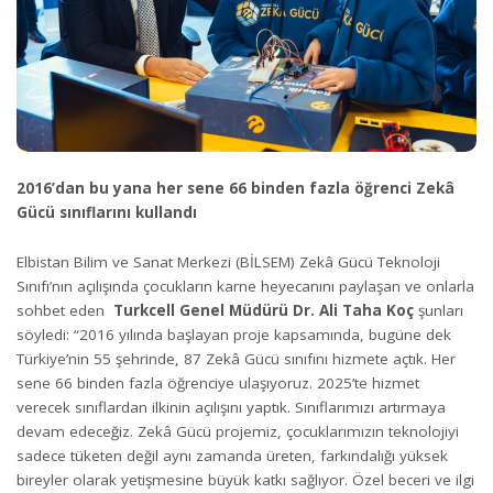
2016’dan bu yana her sene 66 binden fazla öğrenci Zekâ
Gücü sınıflarını kullandı
Elbistan Bilim ve Sanat Merkezi (BİLSEM) Zekâ Gücü Teknoloji
Sınıfı’nın açılışında çocukların karne heyecanını paylaşan ve onlarla
sohbet eden
Turkcell Genel Müdürü
Dr. Ali Taha Koç
şunları
söyledi: “2016 yılında başlayan proje kapsamında, bugüne dek
Türkiye’nin 55 şehrinde, 87 Zekâ Gücü sınıfını hizmete açtık. Her
sene 66 binden fazla öğrenciye ulaşıyoruz. 2025’te hizmet
verecek sınıflardan ilkinin açılışını yaptık. Sınıflarımızı artırmaya
devam edeceğiz. Zekâ Gücü projemiz, çocuklarımızın teknolojiyi
sadece tüketen değil aynı zamanda üreten, farkındalığı yüksek
bireyler olarak yetişmesine büyük katkı sağlıyor. Özel beceri ve ilgi