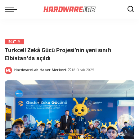
EĞITIM
Turkcell Zekâ Gücü Projesi’nin yeni sınıfı
Elbistan’da açıldı
HardwareLab Haber Merkezi
18 Ocak 2025
Posted
by