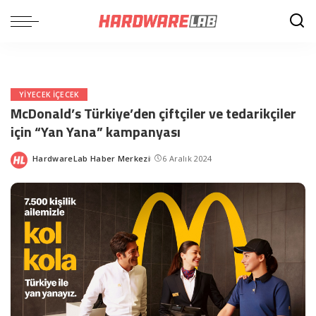
YIYECEK IÇECEK
McDonald’s Türkiye’den çiftçiler ve tedarikçiler
için “Yan Yana” kampanyası
HardwareLab Haber Merkezi
6 Aralık 2024
Posted
by