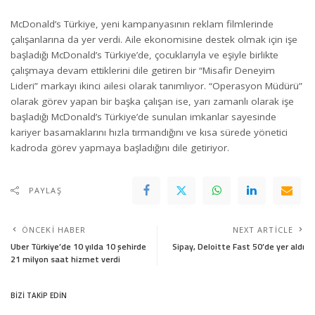
McDonald’s Türkiye, yeni kampanyasının reklam filmlerinde
çalışanlarına da yer verdi. Aile ekonomisine destek olmak için işe
başladığı McDonald’s Türkiye’de, çocuklarıyla ve eşiyle birlikte
çalışmaya devam ettiklerini dile getiren bir “Misafir Deneyim
Lideri” markayı ikinci ailesi olarak tanımlıyor. “Operasyon Müdürü”
olarak görev yapan bir başka çalışan ise, yarı zamanlı olarak işe
başladığı McDonald’s Türkiye’de sunulan imkanlar sayesinde
kariyer basamaklarını hızla tırmandığını ve kısa sürede yönetici
kadroda görev yapmaya başladığını dile getiriyor.
PAYLAŞ
ÖNCEKI HABER
NEXT ARTICLE
Uber Türkiye’de 10 yılda 10 şehirde
Sipay, Deloitte Fast 50’de yer aldı
21 milyon saat hizmet verdi
BİZİ TAKİP EDİN