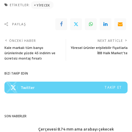
ETIKETLER:
YIYECEK
PAYLAŞ
ÖNCEKI HABER
NEXT ARTICLE
Kale markalı tüm banyo
Yöresel ürünler erişilebilir fiyatlarla
ürünlerinde yüzde 45 indirim ve
İBB Halk Market’te
ücretsiz montaj fırsatı
BİZİ TAKİP EDİN
Twitter
TAKIP ET
SON HABERLER
Çerçevesi 8.74 mm ama arabayı çekecek