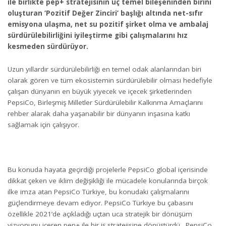
ile birlikte pep+ stratejisinin üç temel bileşeninden birini
oluşturan ‘Pozitif Değer Zinciri’ başlığı altında net-sıfır
emisyona ulaşma, net su pozitif şirket olma ve ambalaj
sürdürülebilirliğini iyileştirme gibi çalışmalarını hız
kesmeden sürdürüyor.
Uzun yıllardır sürdürülebilirliği en temel odak alanlarından biri
olarak gören ve tüm ekosistemin sürdürülebilir olması hedefiyle
çalışan dünyanın en büyük yiyecek ve içecek şirketlerinden
PepsiCo, Birleşmiş Milletler Sürdürülebilir Kalkınma Amaçlarını
rehber alarak daha yaşanabilir bir dünyanın inşasına katkı
sağlamak için çalışıyor.
Bu konuda hayata geçirdiği projelerle PepsiCo global içerisinde
dikkat çeken ve iklim değişikliği ile mücadele konularında birçok
ilke imza atan PepsiCo Türkiye, bu konudaki çalışmalarını
güçlendirmeye devam ediyor. PepsiCo Türkiye bu çabasını
özellikle 2021’de açıkladığı uçtan uca stratejik bir dönüşüm
vizyonunu içeren pep+ ile bir iş stratejisine dönüştürdü. PepsiCo