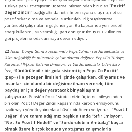
Türkiye pep+ stratejisinin üç temel bileşeninden biri olan
“Pozitif
Değer Zinciri”
başlığı altında net-sıfır emisyona ulaşma, net su
pozitif şirket olma ve ambalaj sürdürülebilirliğini iyileştirme
yönündeki çalışmalarını güçlendiriyor. Bu kapsamda yenilenebilir
enerji kullanımı, su verimliliği, geri dönüştürülmüş PET kullanımı
gibi projelerine odaklanmaya devam ediyor.
22
Nisan Dünya Günü kapsamında PepsiCo’nun sürdürülebilirlik ve
iklim değişikliği ile mücadele çalışmalarına değinen
PepsiCo Türkiye,
Kurumsal İlişkiler Kıdemli Direktörü ve Sürdürülebilirlik Lideri Esra
İren,
“
Sürdürülebilir bir gıda sistemi için PepsiCo Pozitif
(pep+) ile gezegen limitleri içinde çalışırken, dünyamız ve
insanlar için olumlu bir değişime ilham vererek; tüm
paydaşlar için değer yaratacak bir yaklaşımla
çalışıyoruz.
PepsiCo Pozitif stratejimizin üç temel bileşeninden
biri olan Pozitif Değer Zinciri kapsamında karbon emisyonunu
azaltmaya yönelik yatırımlara büyük bir önem veriyoruz.
“Pozitif
Değer” diye tanımladığımız başlık altında “Sıfır Emisyon”,
“Net Su Pozitif Hedefi” ve “Sürdürülebilir Ambalaj” başta
olmak üzere birçok konuda yaptığımız çalışmalarla