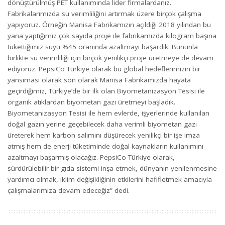
dönüştürülmüş PET kullanımında lider firmalardanız.
Fabrikalarımızda su verimliliğini artırmak üzere birçok çalışma
yapıyoruz. Örneğin Manisa Fabrikamızın açıldığı 2018 yılından bu
yana yaptığımız çok sayıda proje ile fabrikamızda kilogram başına
tükettiğimiz suyu %45 oranında azaltmayı başardık. Bununla
birlikte su verimliliği için birçok yenilikçi proje üretmeye de devam
ediyoruz. PepsiCo Türkiye olarak bu global hedeflerimizin bir
yansıması olarak son olarak Manisa Fabrikamızda hayata
geçirdiğimiz, Türkiye’de bir ilk olan Biyometanizasyon Tesisi ile
organik atıklardan biyometan gazı üretmeyi başladık.
Biyometanizasyon Tesisi ile hem evlerde, işyerlerinde kullanılan
doğal gazın yerine geçebilecek daha verimli biyometan gazı
üreterek hem karbon salımını düşürecek yenilikçi bir işe imza
atmış hem de enerji tüketiminde doğal kaynakların kullanımını
azaltmayı başarmış olacağız. PepsiCo Türkiye olarak,
sürdürülebilir bir gıda sistemi inşa etmek, dünyanın yenilenmesine
yardımcı olmak, iklim değişikliğinin etkilerini hafifletmek amacıyla
çalışmalarımıza devam edeceğiz” dedi.