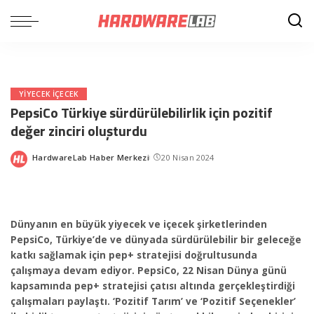
YIYECEK IÇECEK
PepsiCo Türkiye sürdürülebilirlik için pozitif
değer zinciri oluşturdu
HardwareLab Haber Merkezi
20 Nisan 2024
Posted
by
Dünyanın en büyük yiyecek ve içecek şirketlerinden
PepsiCo,
Türkiye’de ve dünyada sürdürülebilir bir geleceğe
katkı sağlamak
için pep+ stratejisi doğrultusunda
çalışmaya deva
m ediyor. PepsiCo, 22 Nisan Dünya günü
kapsamında pep+ stratejisi çatısı altında gerçekleştirdiği
çalışmaları paylaştı. ‘Pozitif Tarım’ ve ‘Pozitif Seçenekler’