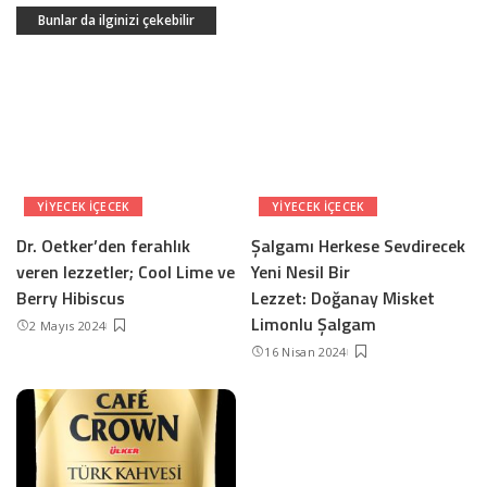
Bunlar da ilginizi çekebilir
YIYECEK IÇECEK
YIYECEK IÇECEK
Dr. Oetker’den ferahlık
Şalgamı Herkese Sevdirecek
veren lezzetler; Cool Lime ve
Yeni Nesil Bir
Berry Hibiscus
Lezzet: Doğanay Misket
Limonlu Şalgam
2 Mayıs 2024
16 Nisan 2024