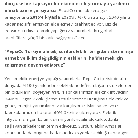
döngüsel ve kapsayıcı bir ekonomi oluşturmaya yardımcı
olmak üzere çalışıyoruz.
PepsiCo mutlak sera gazı
emisyonunu
2015’e kıyasla 2
030’da %40 azaltmayı, 2040 yılına
kadar net sıfır emisyon elde etmeyi taahhüt ediyor. Biz de
PepsiCo Türkiye olarak yaptığımız yatırımlarla bu global
taahhütlere güçlü bir katkı sağlıyoruz” dedi.
“PepsiCo Türkiye olarak, sürdürülebilir bir gıda sistemi inşa
etmek ve iklim değişikliğinin etkilerini hafifletmek için
çalışmaya devam ediyoruz”
Yenilenebilir enerjiye yaptığı yatırımlarla, PepsiCo içerisinde tüm
dünyada %100 yenilenebilir elektrik hedefine ulaşan ilk ülkelerden
biri olduklarını söyleyen
İren
, “Fabrikalarımızın elektrik ihtiyacının
%40’ını Organik Atık İşleme Tesislerimizde ürettiğimiz elektrik ve
güneş enerjisi yatırımlarımızla karşılıyoruz. Manisa ve İzmir
fabrikalarımızda bu oran 60% üzerine çıkarıyoruz. Elektrik
ihtiyacımızın geri kalan kısmını yenilenebilir elektrik tedariki
sağlayan şirketlerden temin ediyoruz. Sürdürülebilir Ambalaj
konusunda da bugüne kadar ciddi aksiyonlar aldık. Şu anda geri