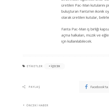
üretilen Pac-Man kutularını pi
buluşturan Fanta’nın ikonik o
olarak üretilen kutular, belir
Fanta Pac-Man iş birliği kaps
açma halkaları, müzik ve eğle
için kullanılabilecek.
ETIKETLER:
IÇECEK
Facebook'ta 
PAYLAŞ
ÖNCEKI HABER