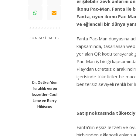
erişilebilir zevk anların
ikonu Pac-Man, Fanta ile bi
Fanta, oyun ikonu Pac-Man i
ve eğlenceli bir dünya yar
Fanta Pac-Man dünyasına adım 
SONRAKİ HABER
kapsamında, tasarlanan web si
yer alan QR kodu tarayarak g
Pac-Man iş birliği kapsamın
Play’dan ücretsiz olarak indi
içerisinde tüketiciler bir ma
Dr. Oetker’den
benzersiz seviyeli renkli bir 
ferahlık veren
lezzetler; Cool
Lime ve Berry
Hibiscus
Satış noktasında tüketciy
Fanta’nın eşsiz lezzeti ve oy
birbirinden eğlenceli anlar s