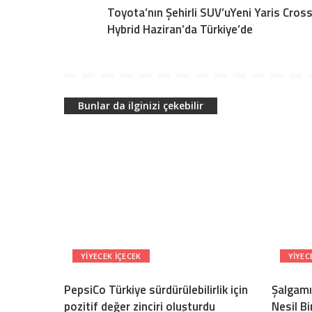
Toyota’nın Şehirli SUV’uYeni Yaris Cros
Hybrid Haziran’da Türkiye’de
Bunlar da ilginizi çekebilir
YIYECEK IÇECEK
YIYEC
PepsiCo Türkiye sürdürülebilirlik için
Şalgamı
pozitif değer zinciri oluşturdu
Nesil B