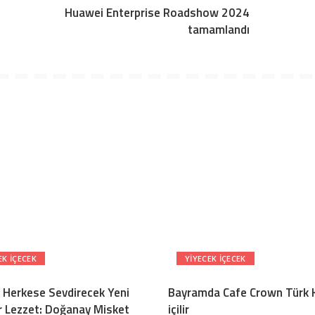
s
Huawei Enterprise Roadshow 2024
tamamlandı
EK IÇECEK
YIYECEK IÇECEK
 Herkese Sevdirecek Yeni
Bayramda Cafe Crown Türk 
ir Lezzet: Doğanay Misket
içilir