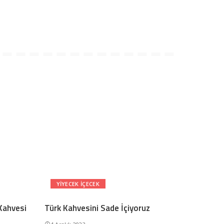
YIYECEK IÇECEK
Kahvesi
Türk Kahvesini Sade İçiyoruz