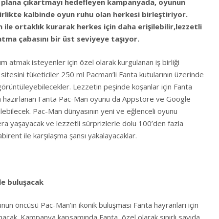
ı ön plana çıkartmayı hedefleyen kampanyada, oyunun
rlikte kalbinde oyun ruhu olan herkesi birleştiriyor.
le ortaklık kurarak herkes için daha erişilebilir,lezzetli
atma çabasını bir üst seviyeye taşıyor.
atmak isteyenler için özel olarak kurgulanan iş birliği
tesini tüketiciler 250 ml Pacman’li Fanta kutularının üzerinde
örüntüleyebilecekler. Lezzetin peşinde koşanlar için Fanta
da hazırlanan Fanta Pac-Man oyunu da Appstore ve Google
rilebilecek. Pac-Man dünyasının yeni ve eğlenceli oyunu
cera yaşayacak ve lezzetli sürprizlerle dolu 100’den fazla
labirent ile karşılaşma şansı yakalayacaklar.
le buluşacak
unun öncüsü Pac-Man’in ikonik buluşması Fanta hayranları için
unacak. Kampanya kapsamında Fanta, özel olarak sınırlı sayıda