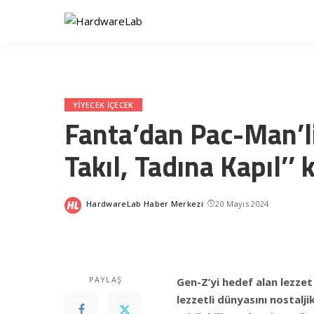
YIYECEK IÇECEK
Fanta’dan Pac-Man’li i
Takıl, Tadına Kapıl’
HardwareLab Haber Merkezi
20 Mayıs 2024
Posted
by
PAYLAŞ
Gen-Z’yi hedef alan lezze
lezzetli dünyasını nostalj