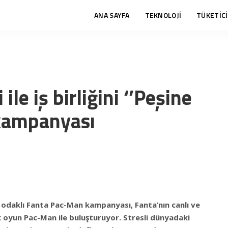
ANA SAYFA
TEKNOLOJİ
TÜKETİCİ
le iş birliğini ‘’Peşine
’ kampanyası
t odaklı Fanta Pac-Man kampanyası, Fanta’nın canlı ve
ik oyun Pac-Man ile buluşturuyor. Stresli dünyadaki