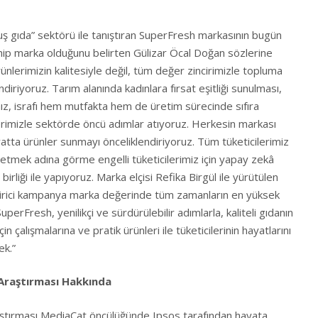
uş gıda” sektörü ile tanıştıran SuperFresh markasının bugün
ip marka olduğunu belirten Gülizar Öcal Doğan sözlerine
nlerimizin kalitesiyle değil, tüm değer zincirimizle topluma
ndiriyoruz. Tarım alanında kadınlara fırsat eşitliği sunulması,
z, israfı hem mutfakta hem de üretim sürecinde sıfıra
rimizle sektörde öncü adımlar atıyoruz. Herkesin markası
fiyatta ürünler sunmayı önceliklendiriyoruz. Tüm tüketicilerimiz
retmek adına görme engelli tüketicilerimiz için yapay zekâ
birliği ile yapıyoruz. Marka elçisi Refika Birgül ile yürütülen
ndirici kampanya marka değerinde tüm zamanların en yüksek
perFresh, yenilikçi ve sürdürülebilir adımlarla, kaliteli gıdanın
için çalışmalarına ve pratik ürünleri ile tüketicilerinin hayatlarını
ek.”
 Araştırması Hakkında
aştırması MediaCat öncülüğünde Ipsos tarafından hayata