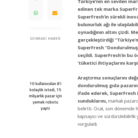
Türkiye’nin en sevilen mark
edinen tek marka SuperFre
SuperFresh’in sürekli inova
bulunurluk ağı ile ulaşıla
oynadığının altını çizdi.
Med
SONRAKİ HABER
gerçekleştirdiği “Türkiye’
SuperFresh “Dondurulmuş G
seçildi. SuperFresh’in bu 
‘tüketici ihtiyaçlarını kar
Araştırma sonuçlarını değ
10 kullanıcıdan 8’i
dondurulmuş gıda pazarının
kolaylık istedi, 15
ifade ederek, SuperFresh i
milyarlık pazar için
sunduklarını,
markalı pazarda
yemek robotu
yaptı
belirtti. Öcal, son dönemde ha
kapsayıcı ve sürdürülebilirli
vurguladı.