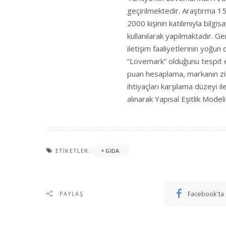
geçirilmektedir. Araştırma 15
2000 kişinin katılımıyla bilg
kullanılarak yapılmaktadır. G
iletişim faaliyetlerinin yoğ
“Lovemark” olduğunu tespit et
puan hesaplama, markanın zihi
ihtiyaçları karşılama düzeyi i
alınarak Yapısal Eşitlik Model
ETIKETLER:
GIDA
Facebook'ta 
PAYLAŞ