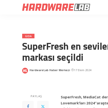
GIDA
SuperFresh en sevil
markası seçildi
HardwareLab Haber Merkezi
17 Ekim 2024
Posted
by
PAYLAŞ
SuperFresh, MediaCat dergis
Lovemark’ları 2024”araşt