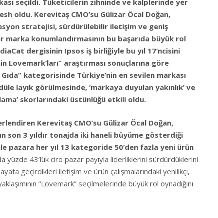
ası seçildi. Tüketicilerin zihninde ve kalplerinde yer
sh oldu. Kerevitaş CMO’su Gülizar Öcal Doğan,
syon stratejisi, sürdürülebilir iletişim ve geniş
bilir marka konumlandırmasının bu başarıda büyük rol
iaCat dergisinin Ipsos iş birliğiyle bu yıl 17’ncisini
nin Lovemark’ları” araştırması sonuçlarına göre
ıda” kategorisinde Türkiye’nin en sevilen markası
ödüle layık görülmesinde, ‘markaya duyulan yakınlık’ ve
şılama’ skorlarındaki üstünlüğü etkili oldu.
erlendiren Kerevitaş CMO’su Gülizar Öcal Doğan,
 son 3 yıldır tonajda iki haneli büyüme gösterdiği
le pazara her yıl 13 kategoride 50’den fazla yeni ürün
 yüzde 43’lük ciro pazar payıyla liderliklerini sürdürdüklerini
yata geçirdikleri iletişim ve ürün çalışmalarındaki yenilikçi,
k yaklaşımının “Lovemark” seçilmelerinde büyük rol oynadığını