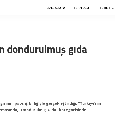
ANA SAYFA
TEKNOLOJİ
TÜKETİCİ
en dondurulmuş gıda
inin Ipsos iş birliğiyle gerçekleştirdiği, “Türkiye’nin
ırmasında, “Dondurulmuş Gıda” kategorisinde