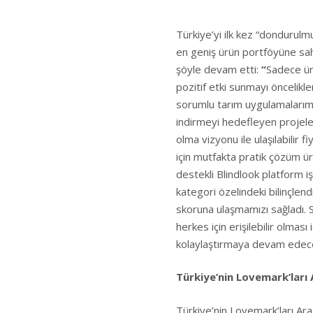
Türkiye’yi ilk kez “dondurulm
en geniş ürün portföyüne sah
şöyle devam etti:
“
Sadece ürü
pozitif etki sunmayı öncelikle
sorumlu tarım uygulamalarımı
indirmeyi hedefleyen projele
olma vizyonu ile ulaşılabilir 
için mutfakta pratik çözüm ü
destekli Blindlook platform iş 
kategori özelindeki bilinçle
skoruna ulaşmamızı sağladı. Su
herkes için erişilebilir olması 
kolaylaştırmaya devam edec
Türkiye’nin Lovemark’ları
Türkiye’nin Lovemark’ları Ar