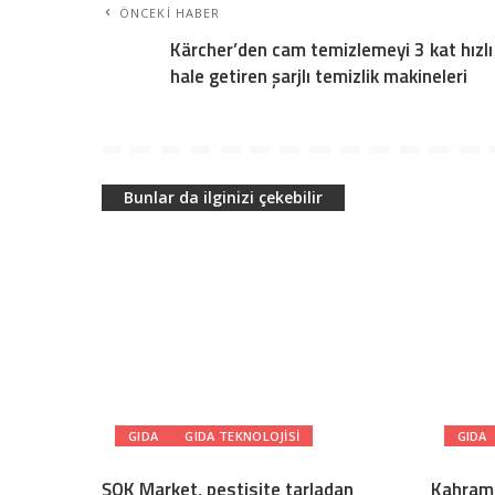
ÖNCEKI HABER
Kärcher’den cam temizlemeyi 3 kat hızlı
hale getiren şarjlı temizlik makineleri
Bunlar da ilginizi çekebilir
GIDA
GIDA TEKNOLOJISI
GIDA
ŞOK Market, pestisite tarladan
Kahram