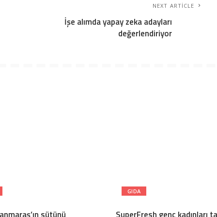
NEXT ARTICLE
İşe alımda yapay zeka adayları
değerlendiriyor
GIDA
anmaraş’ın sütünü
SuperFresh genç kadınları t