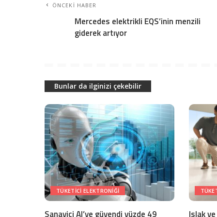
ÖNCEKI HABER
Mercedes elektrikli EQS’inin menzili
giderek artıyor
Bunlar da ilginizi çekebilir
TÜKETICI ELEKTRONIĞI
TÜKET
Sanayici AI’ye güvendi yüzde 49
Islak ve