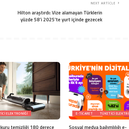
NEXT ARTICLE
Hilton araştırdı: Vize alamayan Türklerin
yüzde 58’i 2025’te yurt içinde gezecek
ICI ELEKTRONIĞI
E-TICARET
TÜKETICI ELEKTR
 kuru temizliği 180 derece
Sosyal medya bağımlılığı e-