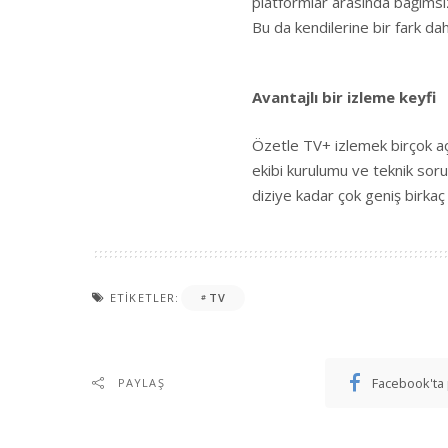
platformlar arasında bağımsı
Bu da kendilerine bir fark da
Avantajlı bir izleme keyfi
Özetle TV+ izlemek birçok aç
ekibi kurulumu ve teknik so
diziye kadar çok geniş birka
ETIKETLER:
TV
Facebook'ta 
PAYLAŞ