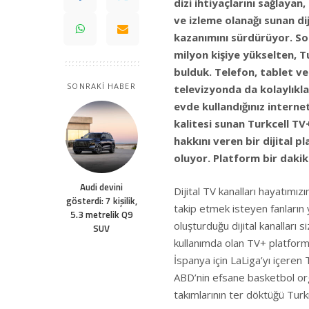
dizi ihtiyaçlarını sağlaya
ve izleme olanağı sunan dij
kazanımını sürdürüyor. Son
milyon kişiye yükselten, T
bulduk. Telefon, tablet ve 
SONRAKİ HABER
televizyonda da kolaylıkla 
evde kullandığınız internet
kalitesi sunan Turkcell TV+
hakkını veren bir dijital p
oluyor. Platform bir dakika
Audi devini
Dijital TV kanalları hayatımızı
gösterdi: 7 kişilik,
takip etmek isteyen fanların 
5.3 metrelik Q9
oluşturduğu dijital kanalları 
SUV
kullanımda olan TV+ platform
İspanya için LaLiga’yı içere
ABD’nin efsane basketbol or
takımlarının ter döktüğü Turk