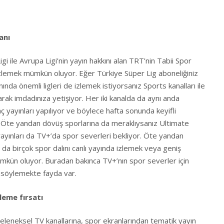
anı
i ile Avrupa Ligi’nin yayın hakkını alan TRT’nin Tabii Spor
izlemek mümkün oluyor. Eğer Türkiye Süper Lig aboneliğiniz
nda önemli ligleri de izlemek istiyorsanız Sports kanalları ile
arak imdadınıza yetişiyor. Her iki kanalda da aynı anda
ç yayınları yapılıyor ve böylece hafta sonunda keyifli
 Öte yandan dövüş sporlarına da meraklıysanız Ultimate
yınları da TV+’da spor severleri bekliyor. Öte yandan
da birçok spor dalını canlı yayında izlemek veya geniş
mkün oluyor. Buradan bakınca TV+’nın spor severler için
 söylemekte fayda var.
leme fırsatı
eleneksel TV kanallarına, spor ekranlarından tematik yayın