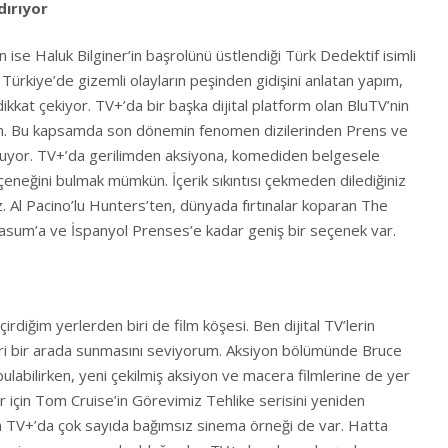
dırıyor
n ise Haluk Bilginer’in başrolünü üstlendiği Türk Dedektif isimli
sin Türkiye’de gizemli olayların peşinden gidişini anlatan yapım,
dikkat çekiyor. TV+’da bir başka dijital platform olan BluTV’nin
ün. Bu kapsamda son dönemin fenomen dizilerinden Prens ve
uşuyor. TV+’da gerilimden aksiyona, komediden belgesele
çeneğini bulmak mümkün. İçerik sıkıntısı çekmeden dilediğiniz
uz. Al Pacino’lu Hunters’ten, dünyada fırtınalar koparan The
asum’a ve İspanyol Prenses’e kadar geniş bir seçenek var.
diğim yerlerden biri de film köşesi. Ben dijital TV’lerin
ri bir arada sunmasını seviyorum. Aksiyon bölümünde Bruce
bulabilirken, yeni çekilmiş aksiyon ve macera filmlerine de yer
er için Tom Cruise’in Görevimiz Tehlike serisini yeniden
ıca TV+’da çok sayıda bağımsız sinema örneği de var. Hatta