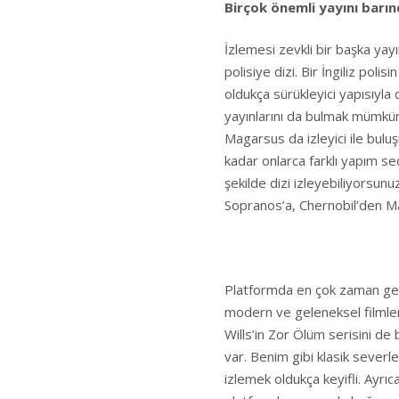
Birçok önemli yayını barın
İzlemesi zevkli bir başka yayı
polisiye dizi. Bir İngiliz poli
oldukça sürükleyici yapısıyla 
yayınlarını da bulmak mümk
Magarsus da izleyici ile bul
kadar onlarca farklı yapım se
şekilde dizi izleyebiliyorsun
Sopranos’a, Chernobil’den M
Platformda en çok zaman geçir
modern ve geleneksel filmle
Wills’in Zor Ölüm serisini de 
var. Benim gibi klasik severl
izlemek oldukça keyifli. Ayr