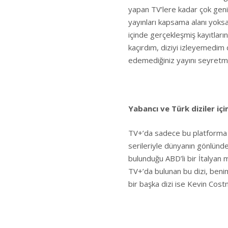
yapan TV’lere kadar çok geniş
yayınları kapsama alanı yoksa
içinde gerçekleşmiş kayıtları
kaçırdım, diziyi izleyemedim d
edemediğiniz yayını seyretme
Yabancı ve Türk diziler içi
TV+’da sadece bu platforma 
serileriyle dünyanın gönlünde
bulunduğu ABD’li bir İtalyan m
TV+’da bulunan bu dizi, benim
bir başka dizi ise Kevin Costne