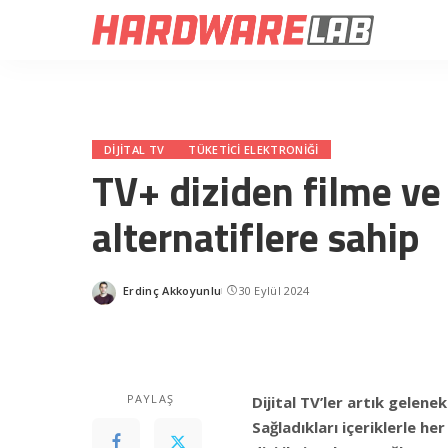
DIJITAL TV
TÜKETICI ELEKTRONIĞI
TV+ diziden filme ve
alternatiflere sahip
Erdinç Akkoyunlu
30 Eylül 2024
Posted
by
PAYLAŞ
Dijital TV’ler artık gelenek
Sağladıkları içeriklerle h