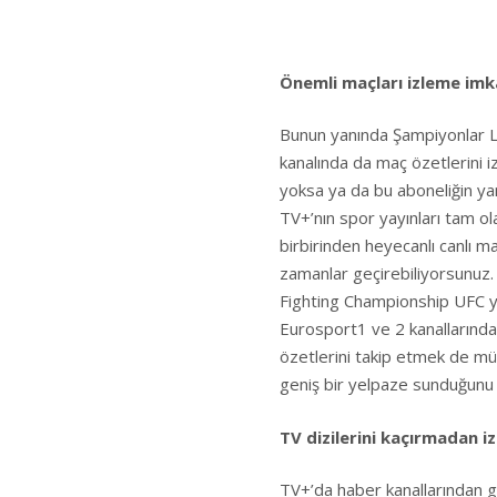
Önemli maçları izleme imk
Bunun yanında Şampiyonlar Lig
kanalında da maç özetlerini 
yoksa ya da bu aboneliğin yanı
TV+’nın spor yayınları tam ol
birbirinden heyecanlı canlı ma
zamanlar geçirebiliyorsunuz.
Fighting Championship UFC ya
Eurosport1 ve 2 kanallarında 
özetlerini takip etmek de mü
geniş bir yelpaze sunduğunu
TV dizilerini kaçırmadan iz
TV+’da haber kanallarından g