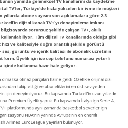
n, bunun yanında geleneksel TV kanallarını da kaydetme
ital TV’ler, Türkiye’de hızla yükselen bir ivme ile müşteri
 yıllarda abone sayısını son açıklamalara göre 2.3
urkcell’in dijital kanalı TV+’yı deneyimleme imkanı
bilgisayarda sorunsuz şekilde çalışan TV+, akıllı
kullanılabiliyor. Tüm dijital TV kanallarında olduğu gibi
 hızı ve kalitesiyle doğru orantılı şekilde görüntü
 ses, görüntü ve içerik kalitesi ile abonelik ücretinin
latform. Üyelik için ise cep telefonu numarası yeterli
 içinde kullanıma hazır hale geliyor.
n olmazsa olmaz parçaları haline geldi. Özellikle orijinal dizi
yakından takip ettiği ve aboneliklerini en üst seviyeden
sizin için deneyimliyoruz. Bu kapsamda Turkcell’in uzun yıllardır
una Premium Üyelik yaptık. Bu kapsamda İtalya için Serie A,
n TV+ platformunda aynı zamanda basketbol severler için
ganizasyonu NBA’nın yanında Avrupa’nın en önemli
ısh Airlines EuroLeague yayınları bulunuyor.