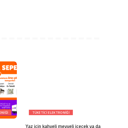
ONIĞI
TÜKETICI ELEKTRONIĞI
Yaz için kahveli meyveli içecek ya da