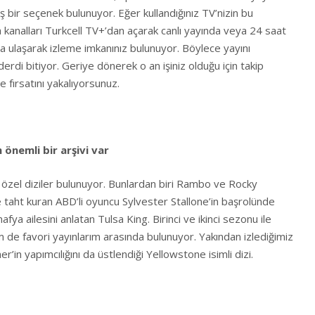
 bir seçenek bulunuyor. Eğer kullandığınız TV’nizin bu
 kanalları Turkcell TV+’dan açarak canlı yayında veya 24 saat
na ulaşarak izleme imkanınız bulunuyor. Böylece yayını
erdi bitiyor. Geriye dönerek o an işiniz olduğu için takip
 fırsatını yakalıyorsunuz.
n önemli bir arşivi var
özel diziler bulunuyor. Bunlardan biri Rambo ve Rocky
 taht kuran ABD’li oyuncu Sylvester Stallone’in başrolünde
afya ailesini anlatan Tulsa King. Birinci ve ikinci sezonu ile
 de favori yayınlarım arasında bulunuyor. Yakından izlediğimiz
r’in yapımcılığını da üstlendiği Yellowstone isimli dizi.