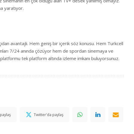
z sinemanın en çok olduğu alan TV+ desek yanılmış olmayız.
ha yaratıyor.
ıdan avantajlı. Hem geniş bir içerik söz konusu. Hem Turkcell
runları 7/24 anında çözüyor hem de spordan sinemaya ve
ç platformu tek platform altında izleme imkanı buluyorsunuz.
paylaş
Twitter'da paylaş