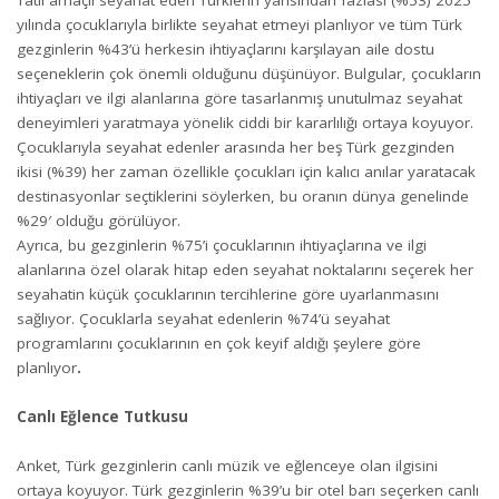
yılında çocuklarıyla birlikte seyahat etmeyi planlıyor ve tüm Türk
gezginlerin %43’ü herkesin ihtiyaçlarını karşılayan aile dostu
seçeneklerin çok önemli olduğunu düşünüyor. Bulgular, çocukların
ihtiyaçları ve ilgi alanlarına göre tasarlanmış unutulmaz seyahat
deneyimleri yaratmaya yönelik ciddi bir kararlılığı ortaya koyuyor.
Çocuklarıyla seyahat edenler arasında her beş Türk gezginden
ikisi (%39) her zaman özellikle çocukları için kalıcı anılar yaratacak
destinasyonlar seçtiklerini söylerken, bu oranın dünya genelinde
%29′ olduğu görülüyor.
Ayrıca, bu gezginlerin %75’i çocuklarının ihtiyaçlarına ve ilgi
alanlarına özel olarak hitap eden seyahat noktalarını seçerek her
seyahatin küçük çocuklarının tercihlerine göre uyarlanmasını
sağlıyor. Çocuklarla seyahat edenlerin %74’ü seyahat
programlarını çocuklarının en çok keyif aldığı şeylere göre
planlıyor
.
Canlı Eğlence Tutkusu
Anket, Türk gezginlerin canlı müzik ve eğlenceye olan ilgisini
ortaya koyuyor. Türk gezginlerin %39’u bir otel barı seçerken canlı