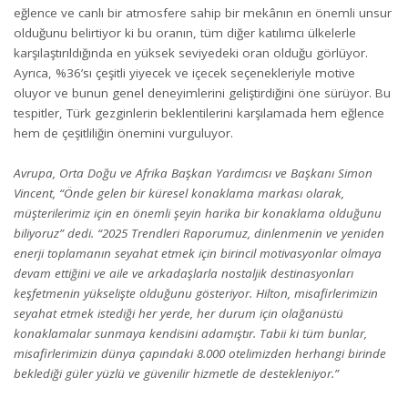
eğlence ve canlı bir atmosfere sahip bir mekânın en önemli unsur
olduğunu belirtiyor ki bu oranın, tüm diğer katılımcı ülkelerle
karşılaştırıldığında en yüksek seviyedeki oran olduğu görlüyor.
Ayrıca, %36’sı çeşitli yiyecek ve içecek seçenekleriyle motive
oluyor ve bunun genel deneyimlerini geliştirdiğini öne sürüyor. Bu
tespitler, Türk gezginlerin beklentilerini karşılamada hem eğlence
hem de çeşitliliğin önemini vurguluyor.
Avrupa, Orta Doğu ve Afrika Başkan Yardımcısı ve Başkanı Simon
Vincent, “Önde gelen bir küresel konaklama markası olarak,
müşterilerimiz için en önemli şeyin harika bir konaklama olduğunu
biliyoruz” dedi. “2025 Trendleri Raporumuz, dinlenmenin ve yeniden
enerji toplamanın seyahat etmek için birincil motivasyonlar olmaya
devam ettiğini ve aile ve arkadaşlarla nostaljik destinasyonları
keşfetmenin yükselişte olduğunu gösteriyor. Hilton, misafirlerimizin
seyahat etmek istediği her yerde, her durum için olağanüstü
konaklamalar sunmaya kendisini adamıştır. Tabii ki tüm bunlar,
misafirlerimizin dünya çapındaki 8.000 otelimizden herhangi birinde
beklediği güler yüzlü ve güvenilir hizmetle de destekleniyor.”