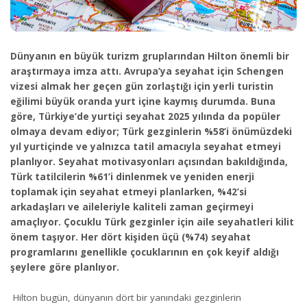
Dünyanın en büyük turizm gruplarından Hilton önemli bir
araştırmaya imza attı. Avrupa’ya seyahat için Schengen
vizesi almak her geçen gün zorlaştığı için yerli turistin
eğilimi büyük oranda yurt içine kaymış durumda. Buna
göre, Türkiye’de yurtiçi seyahat 2025 yılında da popüler
olmaya devam ediyor; Türk gezginlerin %58’i önümüzdeki
yıl yurtiçinde ve yalnızca tatil amacıyla seyahat etmeyi
planlıyor. Seyahat motivasyonları açısından bakıldığında,
Türk tatilcilerin %61’i dinlenmek ve yeniden enerji
toplamak için seyahat etmeyi planlarken, %42’si
arkadaşları ve aileleriyle kaliteli zaman geçirmeyi
amaçlıyor. Çocuklu Türk gezginler için aile seyahatleri kilit
önem taşıyor. Her dört kişiden üçü (%74) seyahat
programlarını genellikle çocuklarının en çok keyif aldığı
şeylere göre planlıyor.
Hilton bugün, dünyanın dört bir yanındaki gezginlerin