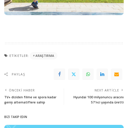
ETIKETLER:
ARAŞTIRMA
PAYLAŞ
ÖNCEKI HABER
NEXT ARTICLE
TV+ diziden filme ve spora kadar
Hyundai 100 milyonuncu aracını
geniş alternatiflere sahip
57’nci yaşında üretti
BİZİ TAKİP EDİN