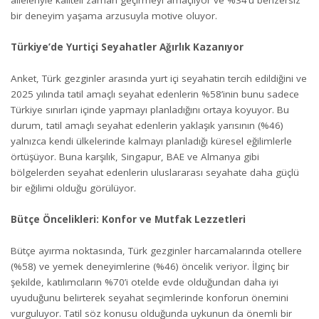
aileleriyle kaliteli zaman geçirmeyi amaçlıyor ve %34’ü benzersiz
bir deneyim yaşama arzusuyla motive oluyor.
Türkiye’de Yurtiçi Seyahatler Ağırlık Kazanıyor
Anket, Türk gezginler arasında yurt içi seyahatin tercih edildiğini ve
2025 yılında tatil amaçlı seyahat edenlerin %58’inin bunu sadece
Türkiye sınırları içinde yapmayı planladığını ortaya koyuyor. Bu
durum, tatil amaçlı seyahat edenlerin yaklaşık yarısının (%46)
yalnızca kendi ülkelerinde kalmayı planladığı küresel eğilimlerle
örtüşüyor. Buna karşılık, Singapur, BAE ve Almanya gibi
bölgelerden seyahat edenlerin uluslararası seyahate daha güçlü
bir eğilimi olduğu görülüyor.
Bütçe Öncelikleri: Konfor ve Mutfak Lezzetleri
Bütçe ayırma noktasında, Türk gezginler harcamalarında otellere
(%58) ve yemek deneyimlerine (%46) öncelik veriyor. İlginç bir
şekilde, katılımcıların %70’i otelde evde olduğundan daha iyi
uyuduğunu belirterek seyahat seçimlerinde konforun önemini
vurguluyor. Tatil söz konusu olduğunda uykunun da önemli bir