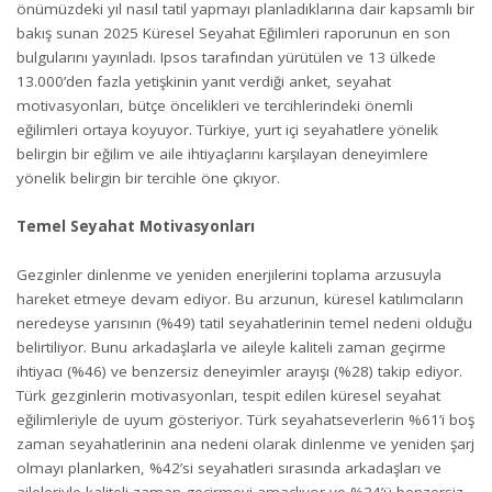
önümüzdeki yıl nasıl tatil yapmayı planladıklarına dair kapsamlı bir
bakış sunan 2025 Küresel Seyahat Eğilimleri raporunun en son
bulgularını yayınladı. Ipsos tarafından yürütülen ve 13 ülkede
13.000’den fazla yetişkinin yanıt verdiği anket, seyahat
motivasyonları, bütçe öncelikleri ve tercihlerindeki önemli
eğilimleri ortaya koyuyor. Türkiye, yurt içi seyahatlere yönelik
belirgin bir eğilim ve aile ihtiyaçlarını karşılayan deneyimlere
yönelik belirgin bir tercihle öne çıkıyor.
Temel Seyahat Motivasyonları
Gezginler dinlenme ve yeniden enerjilerini toplama arzusuyla
hareket etmeye devam ediyor. Bu arzunun, küresel katılımcıların
neredeyse yarısının (%49) tatil seyahatlerinin temel nedeni olduğu
belirtiliyor. Bunu arkadaşlarla ve aileyle kaliteli zaman geçirme
ihtiyacı (%46) ve benzersiz deneyimler arayışı (%28) takip ediyor.
Türk gezginlerin motivasyonları, tespit edilen küresel seyahat
eğilimleriyle de uyum gösteriyor. Türk seyahatseverlerin %61’i boş
zaman seyahatlerinin ana nedeni olarak dinlenme ve yeniden şarj
olmayı planlarken, %42’si seyahatleri sırasında arkadaşları ve