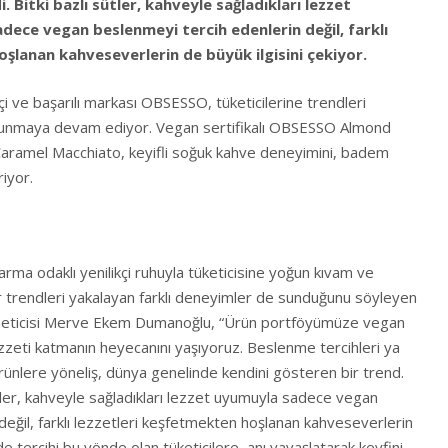
. Bitki bazlı sütler, kahveyle sağladıkları lezzet
ce vegan beslenmeyi tercih edenlerin değil, farklı
şlanan kahveseverlerin de büyük ilgisini çekiyor.
çi ve başarılı markası OBSESSO, tüketicilerine trendleri
r sunmaya devam ediyor. Vegan sertifikalı OBSESSO Almond
ramel Macchiato, keyifli soğuk kahve deneyimini, badem
iyor.
rma odaklı yenilikçi ruhuyla tüketicisine yoğun kıvam ve
ir trendleri yakalayan farklı deneyimler de sunduğunu söyleyen
eticisi Merve Ekem Dumanoğlu, “Ürün portföyümüze vegan
ni lezzeti katmanın heyecanını yaşıyoruz. Beslenme tercihleri ya
rünlere yöneliş, dünya genelinde kendini gösteren bir trend.
ütler, kahveyle sağladıkları lezzet uyumuyla sadece vegan
değil, farklı lezzetleri keşfetmekten hoşlanan kahveseverlerin
 de tercihi bu yönde olan tüketicilere, anı yavaşlatarak keyfini