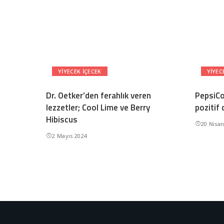
YIYECEK IÇECEK
YIYEC
Dr. Oetker’den ferahlık veren
PepsiCo 
lezzetler; Cool Lime ve Berry
pozitif 
Hibiscus
20 Nisa
2 Mayıs 2024