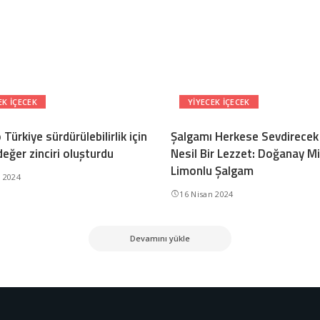
EK IÇECEK
YIYECEK IÇECEK
Türkiye sürdürülebilirlik için
Şalgamı Herkese Sevdirecek
değer zinciri oluşturdu
Nesil Bir Lezzet: Doğanay M
Limonlu Şalgam
n 2024
16 Nisan 2024
Devamını yükle