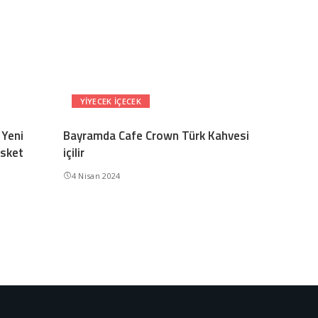
YIYECEK IÇECEK
 Yeni
Bayramda Cafe Crown Türk Kahvesi
isket
içilir
4 Nisan 2024