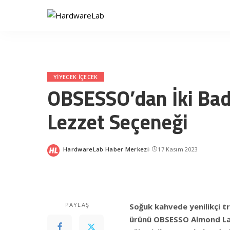
YIYECEK IÇECEK
OBSESSO’dan İki Bad
Lezzet Seçeneği
HardwareLab Haber Merkezi
17 Kasım 2023
Posted
by
PAYLAŞ
Soğuk kahvede yenilikçi 
ürünü OBSESSO Almond La