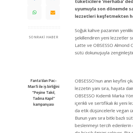
tüketicilere ‘merhaba’ dedi
uyumuyla son dönemde sade
lezzetleri keşfetmekten ho
Soğuk kahve pazarının yenilik
şekillendiren yeni lezzetle
SONRAKİ HABER
Latte ve OBSESSO Almond Ca
sütü dokunuşuyla zenginleştir
Fanta’dan Pac-
OBSESSO’nun anın keyfini çıka
Man’li ile iş birliğini
lezzetin yanı sıra, hayata da
‘’Peşine Takıl,
OBSESSO Kıdemli Marka Yön
Tadına Kapıl’’
içerikli ve sertifikalı iki ye
kampanyası
da etik düşüncelerle vegan ü
Bunun yanı sıra bitki bazlı s
beslenmeyi tercih edenlerin 
de büyük ilgisini çekiyor. Biz