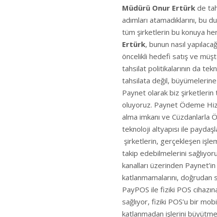
Müdürü Onur Ertürk
de ta
adımları atamadıklarını, bu du
tüm şirketlerin bu konuya he
Ertürk
, bunun nasıl yapılacağ
öncelikli hedefi satış ve müşt
tahsilat politikalarının da tek
tahsilata değil, büyümelerine 
Paynet olarak biz şirketlerin
oluyoruz. Paynet Ödeme Hizmet
alma imkanı ve Cüzdanlarla 
teknoloji altyapısı ile payda
şirketlerin, gerçekleşen işlem
takip edebilmelerini sağlıyor
kanalları üzerinden Paynet’in 
katlanmamalarını, doğrudan so
PayPOS ile fiziki POS cihazı
sağlıyor, fiziki POS’u bir mo
katlanmadan işlerini büyütme