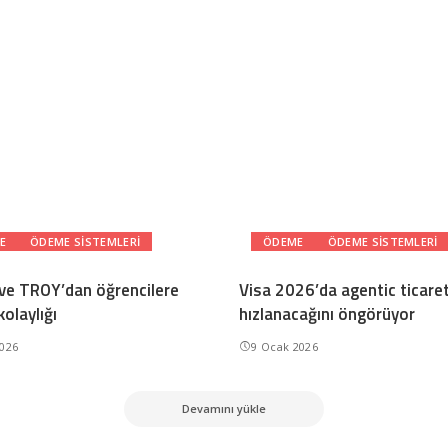
E
ÖDEME SISTEMLERI
ÖDEME
ÖDEME SISTEMLERI
 ve TROY’dan öğrencilere
Visa 2026’da agentic ticare
olaylığı
hızlanacağını öngörüyor
2026
9 Ocak 2026
Devamını yükle