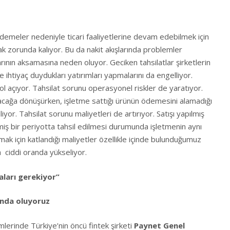
demeler nedeniyle ticari faaliyetlerine devam edebilmek için
ak zorunda kalıyor. Bu da nakit akışlarında problemler
ının aksamasına neden oluyor. Geciken tahsilatlar şirketlerin
e ihtiyaç duydukları yatırımları yapmalarını da engelliyor.
l açıyor. Tahsilat sorunu operasyonel riskler de yaratıyor.
alacağa dönüşürken, işletme sattığı ürünün ödemesini alamadığı
iliyor. Tahsilat sorunu maliyetleri de artırıyor. Satışı yapılmış
iş bir periyotta tahsil edilmesi durumunda işletmenin aynı
ak için katlandığı maliyetler özellikle içinde bulunduğumuz
 ciddi oranda yükseliyor.
aları gerekiyor”
ında oluyoruz
rinde Türkiye’nin öncü fintek şirketi
Paynet Genel