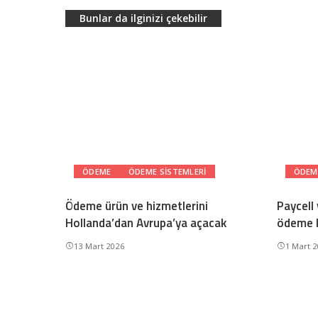
Bunlar da ilginizi çekebilir
ÖDEME
ÖDEME SISTEMLERI
ÖDEM
Ödeme ürün ve hizmetlerini
Paycell
Hollanda’dan Avrupa’ya açacak
ödeme k
13 Mart 2026
1 Mart 