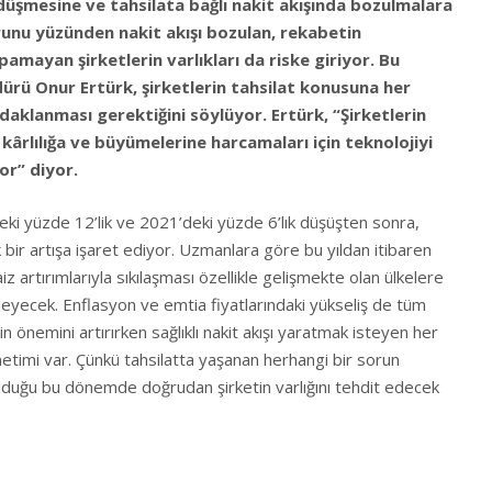
n düşmesine ve tahsilata bağlı nakit akışında bozulmalara
runu yüzünden nakit akışı bozulan, rekabetin
pamayan şirketlerin varlıkları da riske giriyor. Bu
rü Onur Ertürk, şirketlerin tahsilat konusuna her
aklanması gerektiğini söylüyor. Ertürk, “Şirketlerin
l, kârlılığa ve büyümelerine harcamaları için teknolojiyi
or” diyor.
eki yüzde 12’lik ve 2021’deki yüzde 6’lık düşüşten sonra,
ik bir artışa işaret ediyor. Uzmanlara göre bu yıldan itibaren
faiz artırımlarıyla sıkılaşması özellikle gelişmekte olan ülkelere
leyecek. Enflasyon ve emtia fiyatlarındaki yükseliş de tüm
önemini artırırken sağlıklı nakit akışı yaratmak isteyen her
netimi var. Çünkü tahsilatta yaşanan herhangi bir sorun
olduğu bu dönemde doğrudan şirketin varlığını tehdit edecek