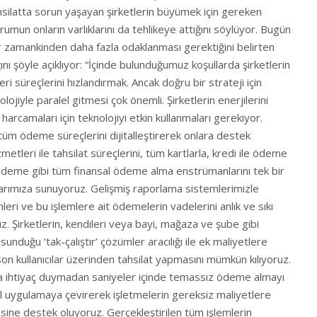
hsilatta sorun yaşayan şirketlerin büyümek için gereken
rumun onların varlıklarını da tehlikeye attığını söylüyor. Bugün
r zamankinden daha fazla odaklanması gerektiğini belirten
ını şöyle açıklıyor: “İçinde bulunduğumuz koşullarda şirketlerin
eri süreçlerini hızlandırmak. Ancak doğru bir strateji için
nolojiyle paralel gitmesi çok önemli. Şirketlerin enerjilerini
harcamaları için teknolojiyi etkin kullanmaları gerekiyor.
 tüm ödeme süreçlerini dijitalleştirerek onlara destek
leri ile tahsilat süreçlerini, tüm kartlarla, kredi ile ödeme
Ödeme gibi tüm finansal ödeme alma enstrümanlarını tek bir
şlarımıza sunuyoruz. Gelişmiş raporlama sistemlerimizle
leri ve bu işlemlere ait ödemelerin vadelerini anlık ve sıkı
uz. Şirketlerin, kendileri veya bayi, mağaza ve şube gibi
sunduğu ‘tak-çalıştır’ çözümler aracılığı ile ek maliyetlere
n kullanıcılar üzerinden tahsilat yapmasını mümkün kılıyoruz.
na ihtiyaç duymadan saniyeler içinde temassız ödeme almayı
bil uygulamaya çevirerek işletmelerin gereksiz maliyetlere
sine destek oluyoruz. Gerçekleştirilen tüm işlemlerin