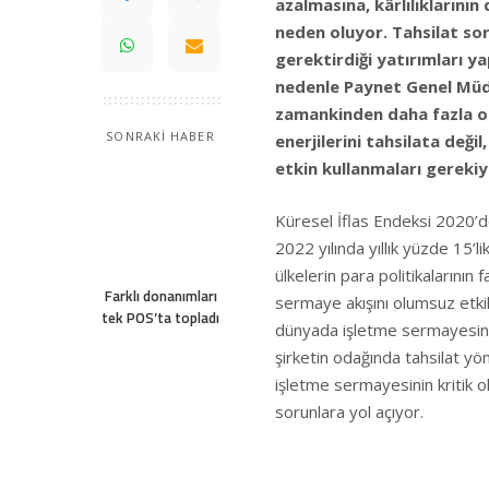
azalmasına, kârlılıklarını
neden oluyor. Tahsilat so
gerektirdiği yatırımları ya
nedenle Paynet Genel Müdü
zamankinden daha fazla od
SONRAKİ HABER
enerjilerini tahsilata deği
etkin kullanmaları gerekiy
Küresel İflas Endeksi 2020’d
2022 yılında yıllık yüzde 15’l
ülkelerin para politikalarının 
Farklı donanımları
sermaye akışını olumsuz etki
tek POS’ta topladı
dünyada işletme sermayesinin 
şirketin odağında tahsilat yö
işletme sermayesinin kritik 
sorunlara yol açıyor.