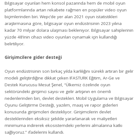
Bilgisayar oyunları hem konsol pazarında hem de mobil oyun
platformlarında artan rekabete rağmen en popüler video oyun
biçimlerinden biri. Wepc’de yer alan 2021 oyun istatistikleri
araştırmasına göre, bilgisayar oyun endüstrisinin 2023 yılına
kadar 70 milyar dolara ulaşması bekleniyor. Bilgisayar sahiplerinin
yüzde 48’inin cihazı video oyunları oynamak için kullandığı
belirtiliyor.
Girişimcilere gider desteği
Oyun endüstrisinin son birkaç yılda karlılığını sürekli artıran bir gelir
modeli geliştirdiğine dikkat çeken IFASTURK Eğitim, Ar-Ge ve
Destek Kurucusu Mesut Şenel, “Ülkemiz özelinde oyun
sektöründeki girişimci sayısı ve gelir artışının en önemli
nedenlerinden biri, devlet destekleri. Mobil Uygulama ve Bilgisayar
Oyunu Geliştirme Desteği, yazılım, maaş ve rapor giderleri
konusunda girişimcileri destekliyor. Girişimcilerin devlet
desteklerinden eksiksiz şekilde yararlanarak ve maliyetleri
minimuma indirerek ekosistemdeki yerlerini almalarına katkı
sağlıyoruz.” ifadelerini kullandı.