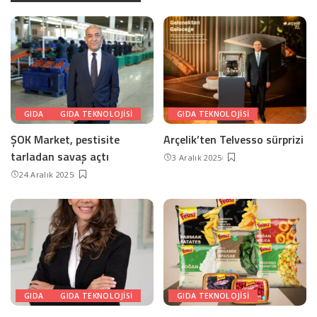
GIDA
GIDA TEKNOLOJISI
GIDA TEKNOLOJISI
ŞOK Market, pestisite
Arçelik’ten Telvesso sürprizi
tarladan savaş açtı
3 Aralık 2025
24 Aralık 2025
GIDA
GIDA TEKNOLOJISI
GIDA TEKNOLOJISI