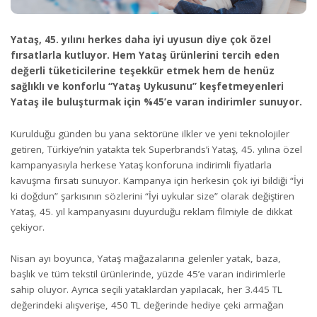
Yataş, 45. yılını herkes daha iyi uyusun diye çok özel
fırsatlarla kutluyor. Hem Yataş ürünlerini tercih eden
değerli tüketicilerine teşekkür etmek hem de henüz
sağlıklı ve konforlu “Yataş Uykusunu” keşfetmeyenleri
Yataş ile buluşturmak için %45’e varan indirimler sunuyor.
Kurulduğu günden bu yana sektörüne ilkler ve yeni teknolojiler
getiren, Türkiye’nin yatakta tek Superbrands’i Yataş, 45. yılına özel
kampanyasıyla herkese Yataş konforuna indirimli fiyatlarla
kavuşma fırsatı sunuyor. Kampanya için herkesin çok iyi bildiği “İyi
ki doğdun” şarkısının sözlerini “İyi uykular size” olarak değiştiren
Yataş, 45. yıl kampanyasını duyurduğu reklam filmiyle de dikkat
çekiyor.
Nisan ayı boyunca, Yataş mağazalarına gelenler yatak, baza,
başlık ve tüm tekstil ürünlerinde, yüzde 45’e varan indirimlerle
sahip oluyor. Ayrıca seçili yataklardan yapılacak, her 3.445 TL
değerindeki alışverişe, 450 TL değerinde hediye çeki armağan