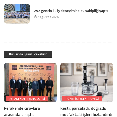
252 gencin ilk iş deneyimine ev sahipliği yaptı
7 Ağustos 2026
Bunlar da ilginizi çekebilir
PERAKENDE TEKNOLOJISI
TÜKETICI ELEKTRONIĞI
Perakende ciro-kira
Kesti, parçaladı, doğradı;
arasında sıkıştı,
mutfaktaki işleri hızlandırdı