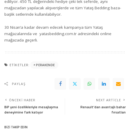
ediliyor. 450 TL değerindeki hediye çeki tek seferde, aynı
mağazadan yapılacak alışverişlerde ve tüm Yataş Bedding baza-
başlık setlerinde kullanılabiliyor.
30 Nisan’a kadar devam edecek kampanya tüm Yataş
mağazalarında ve
yatasbedding.com.tr
adresindeki online
mağazada geçerli.
ETIKETLER:
PERAKENDE
PAYLAŞ
ÖNCEKI HABER
NEXT ARTICLE
BiP yeni özellikleriyle mesajlaşma
Renault’dan avantajlı bahar
deneyimine fark katıyor
fırsatları
BİZİ TAKİP EDİN