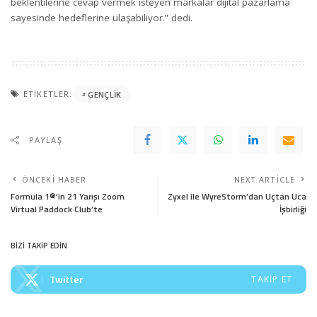
beklentilerine cevap vermek isteyen markalar dijital pazarlama
sayesinde hedeflerine ulaşabiliyor.” dedi.
ETIKETLER:
GENÇLIK
PAYLAŞ
ÖNCEKI HABER
NEXT ARTICLE
Formula 1®’in 21 Yarışı Zoom
Zyxel ile WyreStorm’dan Uçtan Uca
Virtual Paddock Club’te
İşbirliği
BİZİ TAKİP EDİN
Twitter
TAKIP ET