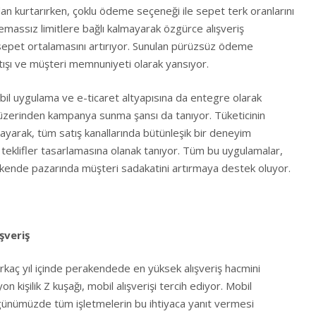
 kurtarırken, çoklu ödeme seçeneği ile sepet terk oranlarını
temassız limitlere bağlı kalmayarak özgürce alışveriş
sepet ortalamasını artırıyor. Sunulan pürüzsüz ödeme
tışı ve müşteri memnuniyeti olarak yansıyor.
il uygulama ve e-ticaret altyapısına da entegre olarak
 üzerinden kampanya sunma şansı da tanıyor. Tüketicinin
layarak, tüm satış kanallarında bütünleşik bir deneyim
e teklifler tasarlamasına olanak tanıyor. Tüm bu uygulamalar,
kende pazarında müşteri sadakatini artırmaya destek oluyor.
şveriş
kaç yıl içinde perakendede en yüksek alışveriş hacmini
n kişilik Z kuşağı, mobil alışverişi tercih ediyor. Mobil
ğı günümüzde tüm işletmelerin bu ihtiyaca yanıt vermesi