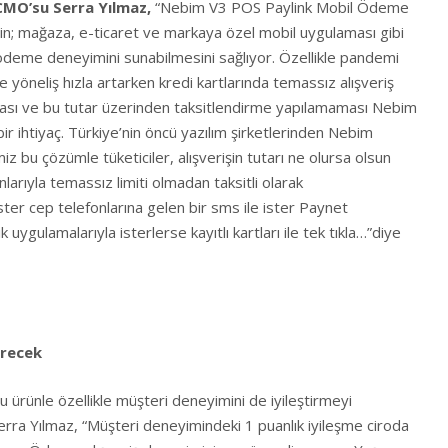
MO’su Serra Yılmaz,
“Nebim V3 POS Paylink Mobil Ödeme
n; mağaza, e-ticaret ve markaya özel mobil uygulaması gibi
nı ödeme deneyimini sunabilmesini sağlıyor. Özellikle pandemi
 yöneliş hızla artarken kredi kartlarında temassız alışveriş
olması ve bu tutar üzerinden taksitlendirme yapılamaması Nebim
k bir ihtiyaç. Türkiye’nin öncü yazılım şirketlerinden Nebim
ğimiz bu çözümle tüketiciler, alışverişin tutarı ne olursa olsun
larıyla temassız limiti olmadan taksitli olarak
ister cep telefonlarına gelen bir sms ile ister Paynet
 uygulamalarıyla isterlerse kayıtlı kartları ile tek tıkla…”diye
irecek
 bu ürünle özellikle müşteri deneyimini de iyileştirmeyi
erra Yılmaz, “Müşteri deneyimindeki 1 puanlık iyileşme ciroda