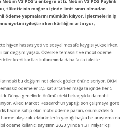
 Nebim V3 POS’u entegre etti. Nebim V3 POS Paylink
 tüketicinin mağaza içinde limit sınırı olmadan
nli ödeme yapmalarını mümkün kılıyor. İşletmelerin iş
niyetini iyileştirirken kârlılığını artırıyor,
te hijyen hassasiyeti ve sosyal mesafe kaygısı yükselirken,
mli bir değişim yaşadı. Özellikle temassız ve mobil ödeme
ticiler kredi kartları kullanımında daha fazla taksite
şlarındaki bu değişimi net olarak gözler önüne seriyor. BKM
 temassız ödemeler 2,5 kat artarken mağaza içinde her 5
ldı. Dünya genelinde önümüzdeki birkaç yılda da mobil
niyor. Allied Market Research’ün yaptığı son çalışmaya göre
larlık hacme sahip olan mobil ödeme pazarı, önümüzdeki 6
bir hacme ulaşacak. eMarketer’in yaptığı başka bir araştırma da
il ödeme kullanıcı sayısının 2023 yılında 1,31 milyar kişi