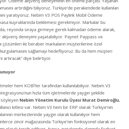
uyor. Ödeme alışveriş deneyiminin en önemli parçası. Yaşanan
amasını artırdığını biliyoruz. Türkiye’de perakendede kullanılan
imini yaratıyoruz. Nebim V3 POS Paylink Mobil Ödeme
 kasa kuyruklarında beklemesi gerekmiyor. Markalar bu
ada, reyonda sıraya girmeye gerek kalmadan ödeme alarak,
 alışveriş deneyimi yaşatabiliyor. Paynet Paypass ve
 çözümleri ile beraber markaların müşterilerine özel
ar kurgulamasını sağlamayı hedefliyoruz. Bu da hem müşteri
artıracak” diye belirtiyor.
 sunuyor
tmeler hem KOBİ’ler tarafından kullanılabiliyor. Nebim V3
egrasyonu’nun hızla tüm işletmelerde yaygın şekilde
ni söyleyen
Nebim Yönetim Kurulu Üyesi Murat Demiroğlu
,
llanıcı kitlesi var. Nebim V3 hem bir ERP olarak Türkiye’nin
rının merkezlerinde yaygın olarak kullanılıyor hem
inlerce zincir mağazasında Türkiye’nin fonksiyonel olarak en
mı olarak tercih ediliyor. Ayrıca, perakende alanında faaliyet