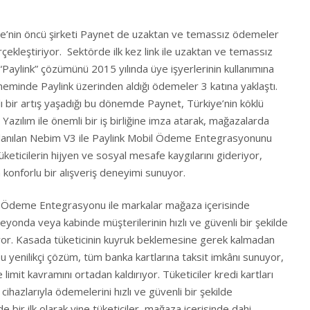
’nin öncü şirketi Paynet de uzaktan ve temassız ödemeler
ekleştiriyor. Sektörde ilk kez link ile uzaktan ve temassız
Paylink” çözümünü 2015 yılında üye işyerlerinin kullanımına
minde Paylink üzerinden aldığı ödemeler 3 katına yaklaştı.
 bir artış yaşadığı bu dönemde Paynet, Türkiye’nin köklü
Yazılım ile önemli bir iş birliğine imza atarak, mağazalarda
llanılan Nebim V3 ile Paylink Mobil Ödeme Entegrasyonunu
tüketicilerin hijyen ve sosyal mesafe kaygılarını gideriyor,
nforlu bir alışveriş deneyimi sunuyor.
 Ödeme Entegrasyonu ile markalar mağaza içerisinde
eyonda veya kabinde müşterilerinin hızlı ve güvenli bir şekilde
yor. Kasada tüketicinin kuyruk beklemesine gerek kalmadan
yenilikçi çözüm, tüm banka kartlarına taksit imkânı sunuyor,
imit kavramını ortadan kaldırıyor. Tüketiciler kredi kartları
ihazlarıyla ödemelerini hızlı ve güvenli bir şekilde
de bir ilk olarak yine tüketiciler, mağaza içerisinde dahi