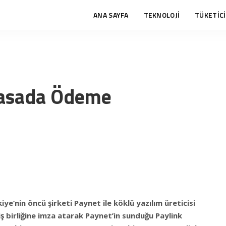
ANA SAYFA
TEKNOLOJİ
TÜKETİCİ
Kasada Ödeme
e’nin öncü şirketi Paynet ile köklü yazılım üreticisi
ş birliğine imza atarak
Paynet’in sunduğu Paylink