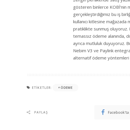
gösteren binlerce KOBİ’nin mağ
gerçekleştirdiğimiz bu iş bir
kullanıcı kitlesine mağazada m
pratiklikte sunmuş oluyoruz. 
temassız ödeme alanında, dö
ayrıca mutluluk duyuyoruz. 
Nebim V3 ve Paylink entegra
alternatif ödeme yöntemleri 
ETIKETLER:
ÖDEME
Facebook'ta 
PAYLAŞ