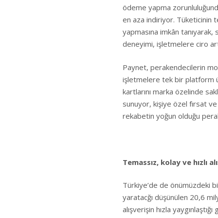
ödeme yapma zorunluluğundan
en aza indiriyor. Tüketicinin 
yapmasına imkân tanıyarak, 
deneyimi, işletmelere ciro ar
Paynet, perakendecilerin mob
işletmelere tek bir platform
kartlarını marka özelinde sak
sunuyor, kişiye özel fırsat v
rekabetin yoğun olduğu pera
Temassız, kolay ve hızlı alı
Türkiye’de de önümüzdeki bir
yaratacğı düşünülen 20,6 milyo
alışverişin hızla yaygınlaştı