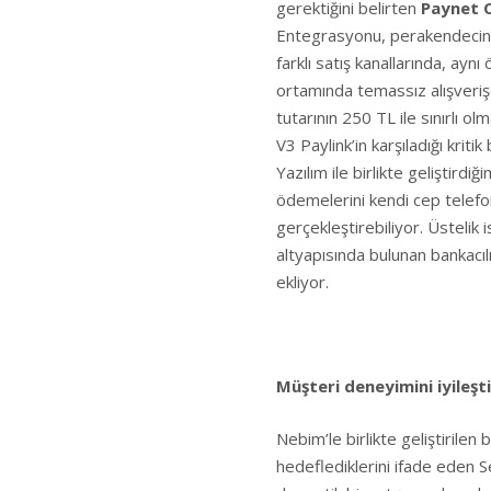
gerektiğini belirten
Paynet C
Entegrasyonu, perakendecini
farklı satış kanallarında, ay
ortamında temassız alışverişe
tutarının 250 TL ile sınırlı 
V3 Paylink’in karşıladığı kriti
Yazılım ile birlikte geliştirdi
ödemelerini kendi cep telefon
gerçekleştirebiliyor. Üstelik 
altyapısında bulunan bankacılık
ekliyor.
Müşteri deneyimini iyileşt
Nebim’le birlikte geliştirilen
hedeflediklerini ifade eden S