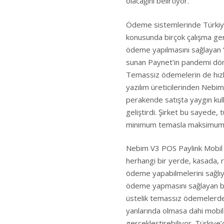
olacağını belirtiyor.
Ödeme sistemlerinde Türkiye
konusunda birçok çalışma gerç
ödeme yapılmasını sağlayan “
sunan Paynet’in pandemi döne
Temassız ödemelerin de hızlı
yazılım üreticilerinden Nebim 
perakende satışta yaygın ku
geliştirdi. Şirket bu sayede, 
minimum temasla maksimum ko
Nebim V3 POS Paylink Mobil
herhangi bir yerde, kasada, r
ödeme yapabilmelerini sağlı
ödeme yapmasını sağlayan bu 
üstelik temassız ödemelerde l
yanlarında olmasa dahi mobil c
gerçekleştirebiliyor. Türkiye’