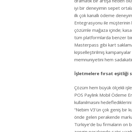
dramatik bir artışa neden ol
iyi bir deneyimin sepet ortal
ilk çok kanallı ödeme deney
Entegrasyonu ile müşterinin
çözümle mağaza içinde; kas
tüm platformlarda benzer bir
Masterpass gibi kart saklama
kişiselleştirilmiş kampanyal
memnuniyetini hem sadakatini 
İşletmelere fırsat eşitliği
Çözüm hem büyük ölçekli işle
POS Paylink Mobil Ödeme Ent
kullanılmasını hedefledikleri
“Nebim V3’ün çok geniş bir ku
önde gelen perakende markala
Türkiye’de bu firmaların on b
zengin perakende satış yazılı