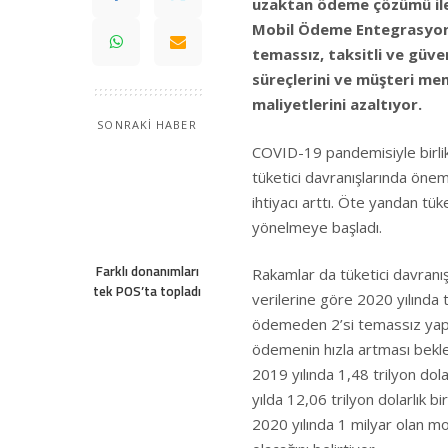
uzaktan ödeme çözümü ile
Mobil Ödeme Entegrasyonu,
temassız, taksitli ve güve
süreçlerini ve müşteri memnu
maliyetlerini azaltıyor.
SONRAKİ HABER
COVID-19 pandemisiyle birlik
tüketici davranışlarında öne
ihtiyacı arttı. Öte yandan tüke
yönelmeye başladı.
Farklı donanımları
Rakamlar da tüketici davranı
tek POS’ta topladı
verilerine göre 2020 yılında
ödemeden 2’si temassız yapı
ödemenin hızla artması bekle
2019 yılında 1,48 trilyon do
yılda 12,06 trilyon dolarlık 
2020 yılında 1 milyar olan mob