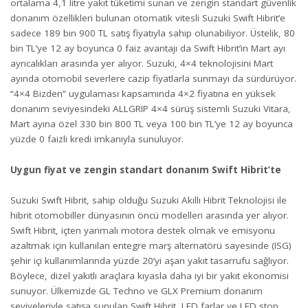
ortalama 4,1 litre yakıt tüketimi sunan ve zengin standart güvenlik
donanım özellikleri bulunan otomatik vitesli Suzuki Swift Hibrit’e
sadece 189 bin 900 TL satış fiyatıyla sahip olunabiliyor. Üstelik, 80
bin TL’ye 12 ay boyunca 0 faiz avantajı da Swift Hibrit’in Mart ayı
ayrıcalıkları arasında yer alıyor. Suzuki, 4×4 teknolojisini Mart
ayında otomobil severlere cazip fiyatlarla sunmayı da sürdürüyor.
“4×4 Bizden” uygulaması kapsamında 4×2 fiyatına en yüksek
donanım seviyesindeki ALLGRIP 4×4 sürüş sistemli Suzuki Vitara,
Mart ayına özel 330 bin 800 TL veya 100 bin TL’ye 12 ay boyunca
yüzde 0 faizli kredi imkanıyla sunuluyor.
Uygun fiyat ve zengin standart donanım Swift Hibrit’te
Suzuki Swift Hibrit, sahip olduğu Suzuki Akıllı Hibrit Teknolojisi ile
hibrit otomobiller dünyasının öncü modelleri arasında yer alıyor.
Swift Hibrit, içten yanmalı motora destek olmak ve emisyonu
azaltmak için kullanılan entegre marş alternatörü sayesinde (ISG)
şehir içi kullanımlarında yüzde 20’yi aşan yakıt tasarrufu sağlıyor.
Böylece, dizel yakıtlı araçlara kıyasla daha iyi bir yakıt ekonomisi
sunuyor. Ülkemizde GL Techno ve GLX Premium donanım
seviyeleriyle satışa sunulan Swift Hibrit, LED farlar ve LED stop