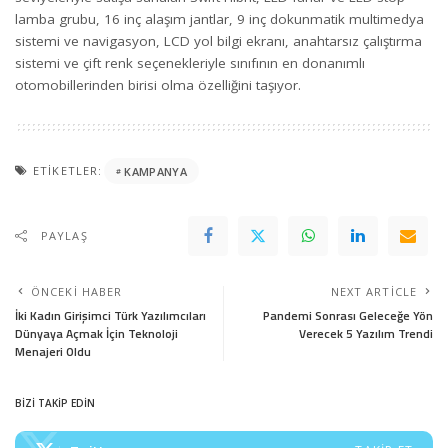
lamba grubu, 16 inç alaşım jantlar, 9 inç dokunmatik multimedya
sistemi ve navigasyon, LCD yol bilgi ekranı, anahtarsız çalıştırma
sistemi ve çift renk seçenekleriyle sınıfının en donanımlı
otomobillerinden birisi olma özelliğini taşıyor.
ETIKETLER:
KAMPANYA
PAYLAŞ
ÖNCEKI HABER
NEXT ARTICLE
İki Kadın Girişimci Türk Yazılımcıları
Pandemi Sonrası Geleceğe Yön
Dünyaya Açmak İçin Teknoloji
Verecek 5 Yazılım Trendi
Menajeri Oldu
BİZİ TAKİP EDİN