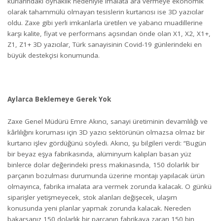
kurlarındaki oynaklık nedeniyle imalata ara vermeye ekonomik
olarak tahammülü olmayan tesislerin kurtarıcısı ise 3D yazıcılar
oldu. Zaxe gibi yerli imkanlarla üretilen ve yabancı muadillerine
karşı kalite, fiyat ve performans açısından önde olan X1, X2, X1+,
Z1, Z1+ 3D
yazıcılar, Türk sanayisinin Covid-19 günlerindeki en
büyük destekçisi konumunda.
Aylarca Beklemeye Gerek Yok
Zaxe Genel Müdürü Emre Akıncı, sanayi üretiminin devamlılığı ve
kârlılığını koruması için 3D yazıcı sektörünün olmazsa olmaz bir
kurtarıcı işlev gördüğünü söyledi. Akıncı, şu bilgileri verdi: “Bugün
bir beyaz eşya fabrikasında, alüminyum kalıpları basan yüz
binlerce dolar değerindeki press makinasında, 150 dolarlık bir
parçanın bozulması durumunda üzerine montajı yapılacak ürün
olmayınca, fabrika imalata ara vermek zorunda kalacak. O günkü
siparişler yetişmeyecek, stok alanları değişecek, ulaşım
konusunda yeni planlar yapmak zorunda kalacak. Nereden
bakarsanız 150 dolarlık bir parçanın fabrikaya zararı 150 bin