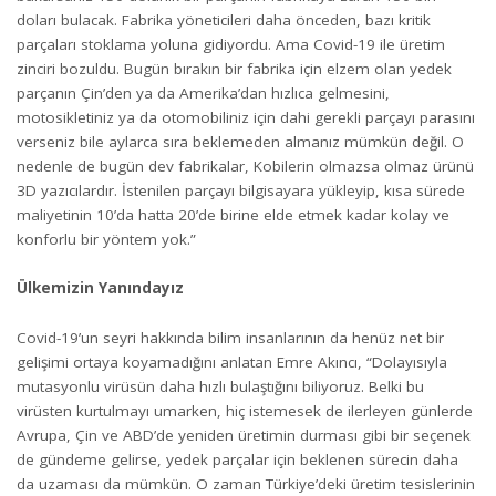
doları bulacak. Fabrika yöneticileri daha önceden, bazı kritik
parçaları stoklama yoluna gidiyordu. Ama Covid-19 ile üretim
zinciri bozuldu. Bugün bırakın bir fabrika için elzem olan yedek
parçanın Çin’den ya da Amerika’dan hızlıca gelmesini,
motosikletiniz ya da otomobiliniz için dahi gerekli parçayı parasını
verseniz bile aylarca sıra beklemeden almanız mümkün değil. O
nedenle de bugün dev fabrikalar, Kobilerin olmazsa olmaz ürünü
3D yazıcılardır. İstenilen parçayı bilgisayara yükleyip, kısa sürede
maliyetinin 10’da hatta 20’de birine elde etmek kadar kolay ve
konforlu bir yöntem yok.”
Ülkemizin Yanındayız
Covid-19’un seyri hakkında bilim insanlarının da henüz net bir
gelişimi ortaya koyamadığını anlatan Emre Akıncı, “Dolayısıyla
mutasyonlu virüsün daha hızlı bulaştığını biliyoruz. Belki bu
virüsten kurtulmayı umarken, hiç istemesek de ilerleyen günlerde
Avrupa, Çin ve ABD’de yeniden üretimin durması gibi bir seçenek
de gündeme gelirse, yedek parçalar için beklenen sürecin daha
da uzaması da mümkün. O zaman Türkiye’deki üretim tesislerinin