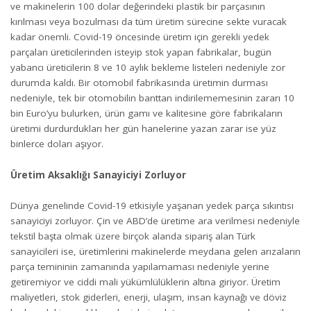
ve makinelerin 100 dolar değerindeki plastik bir parçasının
kırılması veya bozulması da tüm üretim sürecine sekte vuracak
kadar önemli. Covid-19 öncesinde üretim için gerekli yedek
parçaları üreticilerinden isteyip stok yapan fabrikalar, bugün
yabancı üreticilerin 8 ve 10 aylık bekleme listeleri nedeniyle zor
durumda kaldı. Bir otomobil fabrikasında üretimin durması
nedeniyle, tek bir otomobilin banttan indirilememesinin zararı 10
bin Euro’yu bulurken, ürün gamı ve kalitesine göre fabrikaların
üretimi durdurdukları her gün hanelerine yazan zarar ise yüz
binlerce doları aşıyor.
Üretim Aksaklığı Sanayiciyi Zorluyor
Dünya genelinde Covid-19 etkisiyle yaşanan yedek parça sıkıntısı
sanayiciyi zorluyor. Çin ve ABD’de üretime ara verilmesi nedeniyle
tekstil başta olmak üzere birçok alanda sipariş alan Türk
sanayicileri ise, üretimlerini makinelerde meydana gelen arızaların
parça temininin zamanında yapılamaması nedeniyle yerine
getiremiyor ve ciddi mali yükümlülüklerin altına giriyor. Üretim
maliyetleri, stok giderleri, enerji, ulaşım, insan kaynağı ve döviz