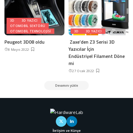
3D
3D YAZICI
OTOMOBIL SEKTÖRÜ
OTOMOBIL TEKNOLOJISI
3D
3D YAZICI
Peugeot 3D08 oldu
Zaxe’den Z3 Serisi 3D
Yazıcılar İçin
8 Mayıs 2022
Endüstriyel Filament Döne
mi
27 Ocak 2022
Devamını yükle
İletişim ve Künye