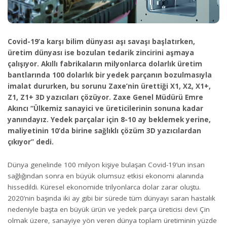
Covid-19’a karşı bilim dünyası aşı savaşı başlatırken,
üretim dünyası ise bozulan tedarik zincirini aşmaya
çalışıyor. Akıllı fabrikaların milyonlarca dolarlık üretim
bantlarında 100 dolarlık bir yedek parçanın bozulmasıyla
imalat dururken, bu sorunu Zaxe’nin ürettiği X1, X2, X1+,
Z1, Z1+ 3D yazıcıları çözüyor. Zaxe Genel Müdürü Emre
Akıncı “Ülkemiz sanayici ve üreticilerinin sonuna kadar
yanındayız. Yedek parçalar için 8-10 ay beklemek yerine,
maliyetinin 10’da birine sağlıklı çözüm 3D yazıcılardan
çıkıyor” dedi.
Dünya genelinde 100 milyon kişiye bulaşan Covid-19’un insan
sağlığından sonra en büyük olumsuz etkisi ekonomi alanında
hissedildi. Küresel ekonomide trilyonlarca dolar zarar oluştu.
2020’nin başında iki ay gibi bir sürede tüm dünyayı saran hastalık
nedeniyle başta en büyük ürün ve yedek parça üreticisi devi Çin
olmak üzere, sanayiye yön veren dünya toplam üretiminin yüzde