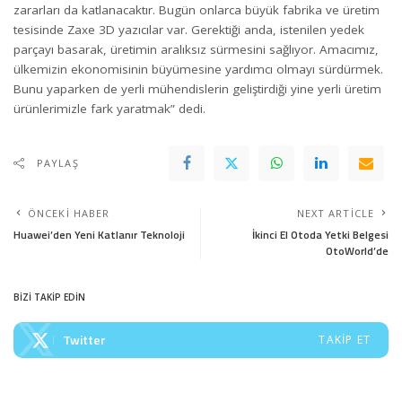
zararları da katlanacaktır. Bugün onlarca büyük fabrika ve üretim
tesisinde Zaxe 3D yazıcılar var. Gerektiği anda, istenilen yedek
parçayı basarak, üretimin aralıksız sürmesini sağlıyor. Amacımız,
ülkemizin ekonomisinin büyümesine yardımcı olmayı sürdürmek.
Bunu yaparken de yerli mühendislerin geliştirdiği yine yerli üretim
ürünlerimizle fark yaratmak” dedi.
PAYLAŞ
ÖNCEKI HABER
NEXT ARTICLE
Huawei’den Yeni Katlanır Teknoloji
İkinci El Otoda Yetki Belgesi
OtoWorld’de
BİZİ TAKİP EDİN
Twitter
TAKIP ET