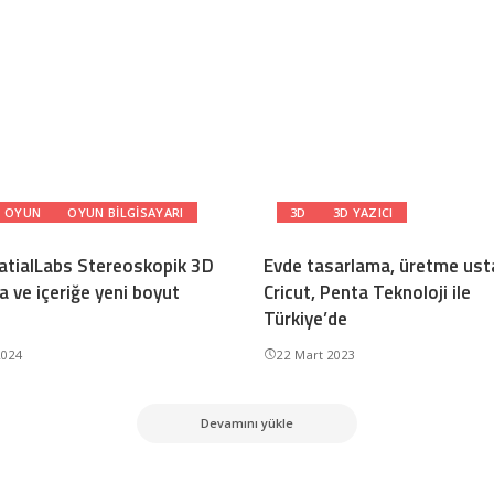
OYUN
OYUN BILGISAYARI
3D
3D YAZICI
atialLabs Stereoskopik 3D
Evde tasarlama, üretme ust
a ve içeriğe yeni boyut
Cricut, Penta Teknoloji ile
Türkiye’de
2024
22 Mart 2023
Devamını yükle