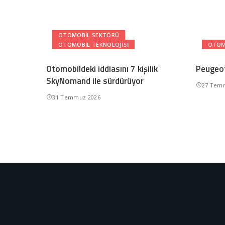
OTOMOBIL SEKTÖRÜ
OTOMOBIL TEKNOLOJISI
OTOM
Otomobildeki iddiasını 7 kişilik
Peugeot
SkyNomand ile sürdürüyor
27 Tem
31 Temmuz 2026