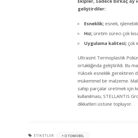
Ekipler, sadece birkaç ay 
geliştirdiler:
Esneklik;
esnek, işlenebil
Hız;
üretim süreci çok kısa
Uygulama kalitesi;
çok i
Ultrasint Termoplastik Poli
ortaklığında geliştirildi. Bu 
Yüksek esneklik gerektiren d
mükemmel bir malzeme. Malze
sahip parçalar üretmek için k
kullanılması, STELLANTIS Grou
dikkatleri üstüne topluyor.
ETIKETLER:
OTOMOBIL