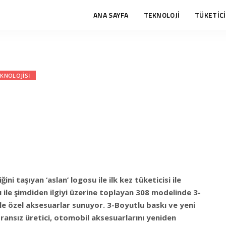
ANA SAYFA
TEKNOLOJİ
TÜKETİCİ
KNOLOJISI
ni taşıyan ‘aslan’ logosu ile ilk kez tüketicisi ile
 ile şimdiden ilgiyi üzerine toplayan 308 modelinde 3-
le özel aksesuarlar sunuyor. 3-Boyutlu baskı ve yeni
ransız üretici, otomobil aksesuarlarını yeniden