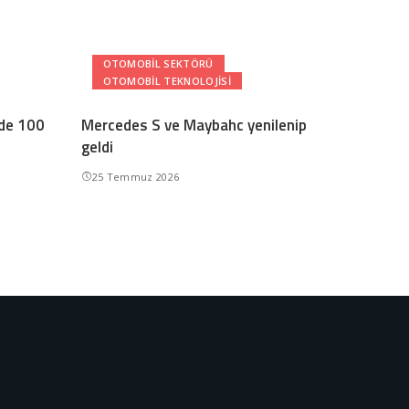
OTOMOBIL SEKTÖRÜ
OTOMOBIL TEKNOLOJISI
zde 100
Mercedes S ve Maybahc yenilenip
geldi
25 Temmuz 2026