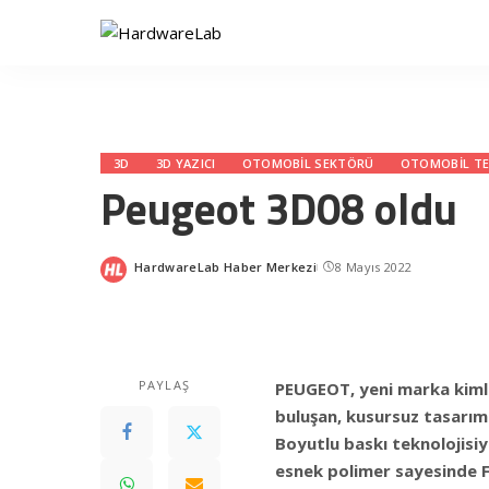
3D
3D YAZICI
OTOMOBIL SEKTÖRÜ
OTOMOBIL TE
Peugeot 3D08 oldu
HardwareLab Haber Merkezi
8 Mayıs 2022
Posted
by
PAYLAŞ
PEUGEOT, yeni marka kimliği
buluşan, kusursuz tasarımı
Boyutlu baskı teknolojisiy
esnek polimer sayesinde F