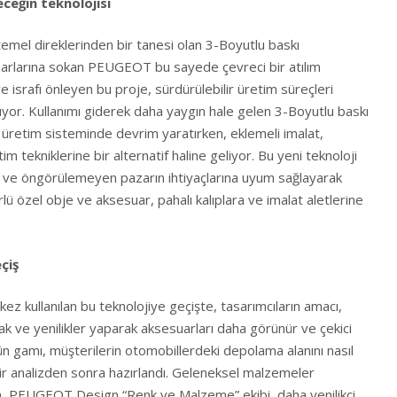
ceğin teknolojisi
emel direklerinden bir tanesi olan 3-Boyutlu baskı
uarlarına sokan PEUGEOT bu sayede çevreci bir atılım
e israfı önleyen bu proje, sürdürülebilir üretim süreçleri
uyor. Kullanımı giderek daha yaygın hale gelen 3-Boyutlu baskı
n üretim sisteminde devrim yaratırken, eklemeli imalat,
im tekniklerine bir alternatif haline geliyor. Bu yeni teknoloji
en ve öngörülemeyen pazarın ihtiyaçlarına uyum sağlayarak
ürlü özel obje ve aksesuar, pahalı kalıplara ve imalat aletlerine
.
çiş
kez kullanılan bu teknolojiye geçişte, tasarımcıların amacı,
 ve yenilikler yaparak aksesuarları daha görünür ve çekici
ün gamı, müşterilerin otomobillerdeki depolama alanını nasıl
ılı bir analizden sonra hazırlandı. Geleneksel malzemeler
an, PEUGEOT Design “Renk ve Malzeme” ekibi, daha yenilikçi