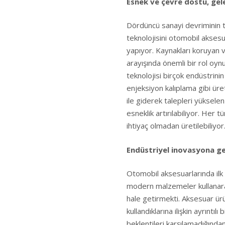
Esnek ve çevre dostu, gele
Dördüncü sanayi devriminin t
teknolojisini otomobil akses
yapıyor. Kaynakları koruyan v
arayışında önemli bir rol oyn
teknolojisi birçok endüstrini
enjeksiyon kalıplama gibi üret
ile giderek talepleri yüksel
esneklik artırılabiliyor. Her t
ihtiyaç olmadan üretilebiliyor
Endüstriyel inovasyona ge
Otomobil aksesuarlarında ilk 
modern malzemeler kullanarak
hale getirmekti. Aksesuar ür
kullandıklarına ilişkin ayrınt
beklentileri karşılamadığınd