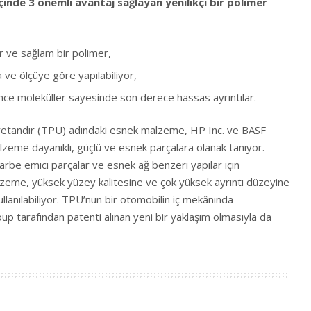
içinde 3 önemli avantaj sağlayan yenilikçi bir polimer
ir ve sağlam bir polimer,
 ve ölçüye göre yapılabiliyor,
nce moleküller sayesinde son derece hassas ayrıntılar.
üretandır (TPU) adındaki esnek malzeme, HP Inc. ve BASF
malzeme dayanıklı, güçlü ve esnek parçalara olanak tanıyor.
arbe emici parçalar ve esnek ağ benzeri yapılar için
me, yüksek yüzey kalitesine ve çok yüksek ayrıntı düzeyine
ullanılabiliyor. TPU’nun bir otomobilin iç mekânında
p tarafından patenti alınan yeni bir yaklaşım olmasıyla da