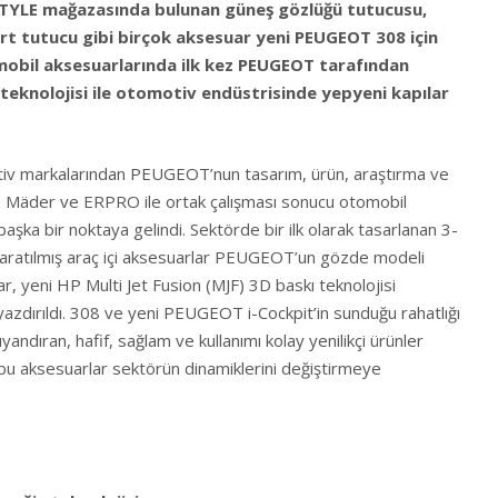
STYLE mağazasında bulunan güneş gözlüğü tutucusu,
rt tutucu gibi birçok aksesuar yeni PEUGEOT 308 için
omobil aksesuarlarında ilk kez PEUGEOT tarafından
 teknolojisi ile otomotiv endüstrisinde yepyeni kapılar
iv markalarından PEUGEOT’nun tasarım, ürün, araştırma ve
nc., Mäder ve ERPRO ile ortak çalışması sonucu otomobil
ka bir noktaya gelindi. Sektörde bir ilk olarak tasarlanan 3-
e yaratılmış araç içi aksesuarlar PEUGEOT’un gözde modeli
r, yeni HP Multi Jet Fusion (MJF) 3D baskı teknolojisi
 yazdırıldı. 308 ve yeni PEUGEOT i-Cockpit’in sunduğu rahatlığı
ndıran, hafif, sağlam ve kullanımı kolay yenilikçi ürünler
u aksesuarlar sektörün dinamiklerini değiştirmeye