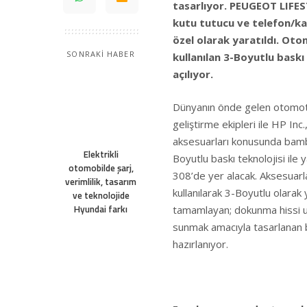
tasarlıyor. PEUGEOT LIFE
kutu tutucu ve telefon/ka
özel olarak yaratıldı. Ot
SONRAKİ HABER
kullanılan 3-Boyutlu baskı
açılıyor.
Dünyanın önde gelen otomot
geliştirme ekipleri ile HP I
aksesuarları konusunda bambaş
Elektrikli
Boyutlu baskı teknolojisi il
otomobilde şarj,
308’de yer alacak. Aksesuarla
verimlilik, tasarım
kullanılarak 3-Boyutlu olarak
ve teknolojide
Hyundai farkı
tamamlayan; dokunma hissi uya
sunmak amacıyla tasarlanan b
hazırlanıyor.