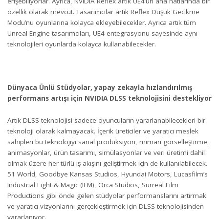
erişebiliyorlar. Ayrıca, NVIDIA Reflex artık UE4’ün ana hatlarında bir
özellik olarak mevcut. Tasarımcılar artık Reflex Düşük Gecikme
Modu’nu oyunlarına kolayca ekleyebilecekler. Ayrıca artık tüm
Unreal Engine tasarımcıları, UE4 entegrasyonu sayesinde aynı
teknolojileri oyunlarda kolayca kullanabilecekler.
Dünyaca Ünlü Stüdyolar, yapay zekayla hızlandırılmış
performans artışı için NVIDIA DLSS teknolojisini destekliyor
Artık DLSS teknolojisi sadece oyuncuların yararlanabilecekleri bir
teknoloji olarak kalmayacak. İçerik üreticiler ve yaratıcı meslek
sahipleri bu teknolojiyi sanal prodüksiyon, mimari görselleştirme,
animasyonlar, ürün tasarımı, simülasyonlar ve veri üretimi dahil
olmak üzere her türlü iş akışını geliştirmek için de kullanılabilecek.
51 World, Goodbye Kansas Studios, Hyundai Motors, Lucasfilm’s
Industrial Light & Magic (ILM), Orca Studios, Surreal Film
Productions gibi önde gelen stüdyolar performanslarını artırmak
ve yaratıcı vizyonlarını gerçekleştirmek için DLSS teknolojisinden
yararlanıyor.