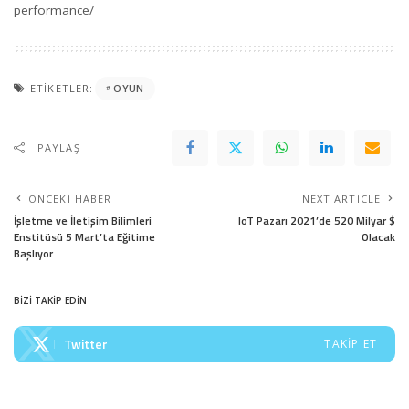
performance/
ETIKETLER:
OYUN
PAYLAŞ
ÖNCEKI HABER
NEXT ARTICLE
İşletme ve İletişim Bilimleri
IoT Pazarı 2021’de 520 Milyar $
Enstitüsü 5 Mart’ta Eğitime
Olacak
Başlıyor
BİZİ TAKİP EDİN
Twitter
TAKIP ET