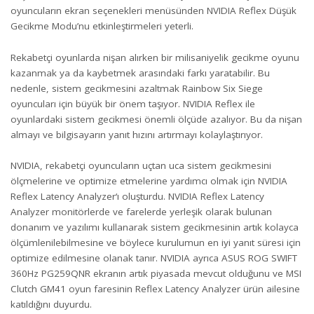
oyuncuların ekran seçenekleri menüsünden NVIDIA Reflex Düşük
Gecikme Modu’nu etkinleştirmeleri yeterli.
Rekabetçi oyunlarda nişan alırken bir milisaniyelik gecikme oyunu
kazanmak ya da kaybetmek arasındaki farkı yaratabilir. Bu
nedenle, sistem gecikmesini azaltmak Rainbow Six Siege
oyuncuları için büyük bir önem taşıyor. NVIDIA Reflex ile
oyunlardaki sistem gecikmesi önemli ölçüde azalıyor. Bu da nişan
almayı ve bilgisayarın yanıt hızını artırmayı kolaylaştırıyor.
NVIDIA, rekabetçi oyuncuların uçtan uca sistem gecikmesini
ölçmelerine ve optimize etmelerine yardımcı olmak için
NVIDIA
Reflex Latency Analyzer
‘ı oluşturdu. NVIDIA Reflex Latency
Analyzer monitörlerde ve farelerde yerleşik olarak bulunan
donanım ve yazılımı kullanarak sistem gecikmesinin artık kolayca
ölçümlenilebilmesine ve böylece kurulumun en iyi yanıt süresi için
optimize edilmesine olanak tanır. NVIDIA ayrıca ASUS ROG SWIFT
360Hz PG259QNR ekranın artık piyasada mevcut olduğunu ve MSI
Clutch GM41 oyun faresinin
Reflex Latency Analyzer ürün ailesine
katıldığını duyurdu.