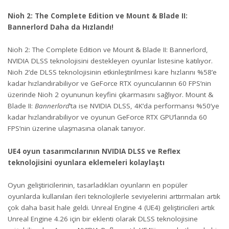
Nioh 2: The Complete Edition ve Mount & Blade II:
Bannerlord Daha da Hızlandı!
Nioh 2: The Complete Edition ve Mount & Blade II: Bannerlord,
NVIDIA DLSS teknolojisini destekleyen oyunlar listesine katılıyor.
Nioh 2’de DLSS teknolojisinin etkinleştirilmesi kare hızlarını %58’e
kadar hızlandırabiliyor ve GeForce RTX oyuncularının 60 FPS’nin
üzerinde Nioh 2 oyununun keyfini çıkarmasını sağlıyor. Mount &
Blade II:
Bannerlord
’ta ise NVIDIA DLSS, 4K’da performansı %50’ye
kadar hızlandırabiliyor ve oyunun GeForce RTX GPU’larında 60
FPS’nin üzerine ulaşmasına olanak tanıyor.
UE4 oyun tasarımcılarının NVIDIA DLSS ve Reflex
teknolojisini oyunlara eklemeleri kolaylaştı
Oyun geliştiricilerinin, tasarladıkları oyunların en popüler
oyunlarda kullanılan ileri teknolojilerle seviyelerini arttırmaları artık
çok daha basit hale geldi. Unreal Engine 4 (UE4) geliştiricileri artık
Unreal Engine 4.26 için bir eklenti olarak DLSS teknolojisine