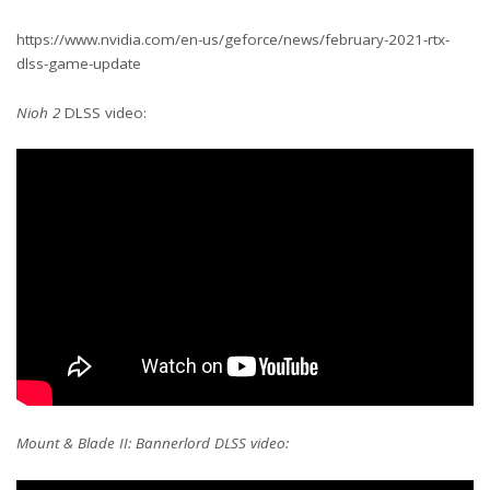
https://www.nvidia.com/en-us/geforce/news/february-2021-rtx-
dlss-game-update
Nioh 2
DLSS video:
Mount & Blade II: Bannerlord DLSS video: