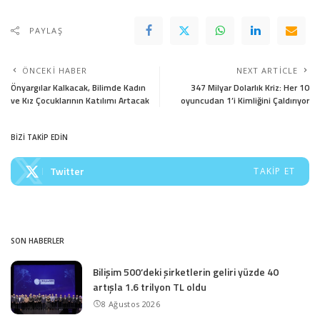
PAYLAŞ
ÖNCEKI HABER
NEXT ARTICLE
Önyargılar Kalkacak, Bilimde Kadın
347 Milyar Dolarlık Kriz: Her 10
ve Kız Çocuklarının Katılımı Artacak
oyuncudan 1’i Kimliğini Çaldırıyor
BİZİ TAKİP EDİN
Twitter
TAKIP ET
SON HABERLER
Bilişim 500’deki şirketlerin geliri yüzde 40
artışla 1.6 trilyon TL oldu
8 Ağustos 2026