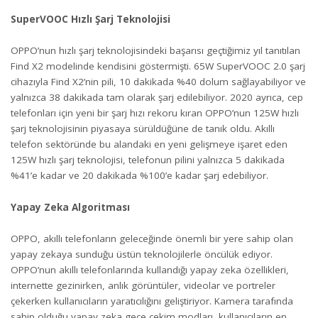
SuperVOOC Hızlı Şarj Teknolojisi
OPPO’nun hızlı şarj teknolojisindeki başarısı geçtiğimiz yıl tanıtılan
Find X2 modelinde kendisini göstermişti. 65W SuperVOOC 2.0 şarj
cihazıyla Find X2’nin pili, 10 dakikada %40 dolum sağlayabiliyor ve
yalnızca 38 dakikada tam olarak şarj edilebiliyor. 2020 ayrıca, cep
telefonları için yeni bir şarj hızı rekoru kıran OPPO’nun 125W hızlı
şarj teknolojisinin piyasaya sürüldüğüne de tanık oldu. Akıllı
telefon sektöründe bu alandaki en yeni gelişmeye işaret eden
125W hızlı şarj teknolojisi, telefonun pilini yalnızca 5 dakikada
%41’e kadar ve 20 dakikada %100’e kadar şarj edebiliyor.
Yapay Zeka Algoritması
OPPO, akıllı telefonların geleceğinde önemli bir yere sahip olan
yapay zekaya sunduğu üstün teknolojilerle öncülük ediyor.
OPPO’nun akıllı telefonlarında kullandığı yapay zeka özellikleri,
internette gezinirken, anlık görüntüler, videolar ve portreler
çekerken kullanıcıların yaratıcılığını geliştiriyor. Kamera tarafında
sahip olduğu yapay zeka gece çekim modları, kullanıcıların en