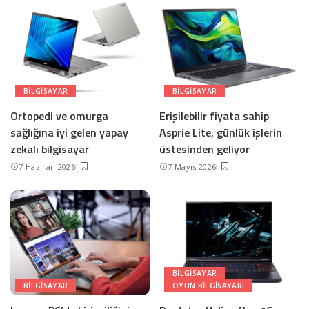
BILGISAYAR
BILGISAYAR
Ortopedi ve omurga
Erişilebilir fiyata sahip
sağlığına iyi gelen yapay
Asprie Lite, günlük işlerin
zekalı bilgisayar
üstesinden geliyor
7 Haziran 2026
7 Mayıs 2026
BILGISAYAR
BILGISAYAR
OYUN BILGISAYARI