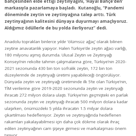
bahçesinden elde ettiği zeytinyağını, ‘Hayal Bahçe’den’
markasıyla pazarlamaya başladı. Kutanoğlu, “Pandemi
döneminde zeytin ve zeytinyağına talep arttı. Türk
zeytinyağının kalitesini dünyaya duyurmayı amaçlıyoruz.
Aldığımız ödüllerle de bu yolda ilerliyoruz” dedi.
Anadolu toprakları binlerce yıldır ‘ölümsüz ağaç’ olarak bilinen
zeytine anavatanlık yapıyor. Halen Türkiye’de zeytin ağacı varlığı,
180 milyonu aşmış durumda. Ulusal Zeytin ve Zeytinyağı
Konseyi’nin rekolte tahmin çalışmalarına göre, Türkiye’nin 2020-
2021 sezonunda 430 bin ton sofralık zeytin, 172 bin ton
düzeylerinde de zeytinyağı üretimi yapabileceği öngörülüyor.
Dünyada zeytin ve zeytinyağı üretiminde ilk 5’te olan Türkiye’nin,
TİM verilerine göre 2019-2020 sezonunda zeytin ve zeytinyağı
ihracatı 272 milyon dolara ulaştı. Türkiye’nin geçmişteki en parlak
sezonunda zeytin ve zeytinyağı ihracatı 500 milyon dolara kadar
ulaşırken, önümüzdeki 5 yılda ihracatın 1.5 milyar dolara
çıkartılması hedefleniyor. Zeytin ve zeytinyağında hedeflenen
rakamları yakalayabilmesi için daha çok dökme olarak ihraç
edilen zeytinyağının cam şişeye girmesi ve markalaşması önem
taşıyor.