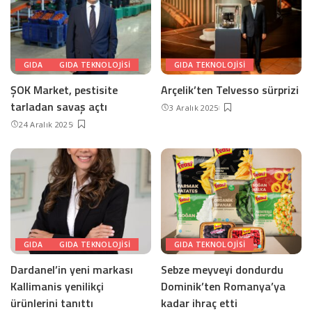
GIDA
GIDA TEKNOLOJISI
GIDA TEKNOLOJISI
ŞOK Market, pestisite
Arçelik’ten Telvesso sürprizi
tarladan savaş açtı
3 Aralık 2025
24 Aralık 2025
GIDA
GIDA TEKNOLOJISI
GIDA TEKNOLOJISI
Dardanel’in yeni markası
Sebze meyveyi dondurdu
Kallimanis yenilikçi
Dominik’ten Romanya’ya
ürünlerini tanıttı
kadar ihraç etti