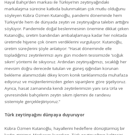
Hayal Bahçe’den markası ile Türkiye’nin zeytinyağındaki
markalaşma sürecine katkıda bulunmaktan çok mutlu olduğunu
söyleyen Kübra Özmen Kutanoğlu, pandemi döneminde hem
Türkiye’de hem de dünyada zeytin ve zeytinyağına talebin arttığını
söylüyor. Pandemide doğal beslenmesinin önemine dikkat çeken
Kutanoğlu, üretim bandından ambalajlamaya kadar her noktada
üretimde hijyene çok önem verdiklerini vurguluyor. Kutanoğlu,
üretim süreçlerini şöyle anlatıyor: “Hasat döneminde elle
topladığımız zeytinlerimizi aynı gün modern tesisimizde ‘soğuk
sıkım’ yöntemi ile sıkıyoruz. Ardından zeytinyağımızı, sıcaklığı her
mevsim doğru derecede tutulan ve güneş ışığından korunan
bekleme alanımızdaki dikey krom konik tanklarımızda muhafaza
ediyoruz ve müşterilerimizden gelen siparişlere göre şişeliyoruz.
Ayrıca, hasat zamanında kendi zeytinlerimizin yanı sıra Urla ve
çevresindeki bahçelerin zeytin sıkım işlemini de randevu
sistemiyle gerçekleştiriyoruz.”
Türk zeytinyağını dünyaya duyuruyor
Kübra Özmen Kutanoğlu, hayallerini hedeflere dönüştürmüş bir
kadın girişimci. Markasını kurarken, Türk zeytinyağının kalitesini