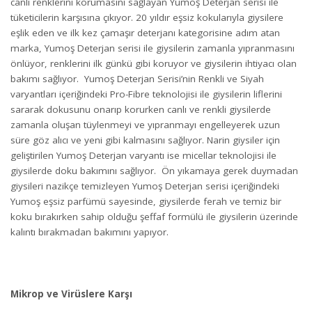
canlı renklerini korumasını sağlayan Yumoş Deterjan serisi ile
tüketicilerin karşısına çıkıyor. 20 yıldır eşsiz kokularıyla giysilere
eşlik eden ve ilk kez çamaşır deterjanı kategorisine adım atan
marka, Yumoş Deterjan serisi ile giysilerin zamanla yıpranmasını
önlüyor, renklerini ilk günkü gibi koruyor ve giysilerin ihtiyacı olan
bakımı sağlıyor. Yumoş Deterjan Serisi’nin Renkli ve Siyah
varyantları içeriğindeki Pro-Fibre teknolojisi ile giysilerin liflerini
sararak dokusunu onarıp korurken canlı ve renkli giysilerde
zamanla oluşan tüylenmeyi ve yıpranmayı engelleyerek uzun
süre göz alıcı ve yeni gibi kalmasını sağlıyor. Narin giysiler için
geliştirilen Yumoş Deterjan varyantı ise micellar teknolojisi ile
giysilerde doku bakımını sağlıyor. Ön yıkamaya gerek duymadan
giysileri nazikçe temizleyen Yumoş Deterjan serisi içeriğindeki
Yumoş eşsiz parfümü sayesinde, giysilerde ferah ve temiz bir
koku bırakırken sahip olduğu şeffaf formülü ile giysilerin üzerinde
kalıntı bırakmadan bakımını yapıyor.
Mikrop ve Virüslere Karşı