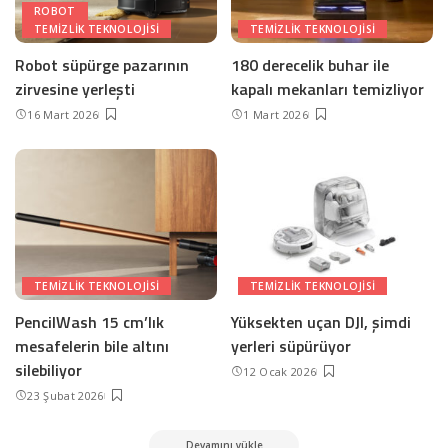
ROBOT
TEMIZLIK TEKNOLOJISI
TEMIZLIK TEKNOLOJISI
Robot süpürge pazarının
180 derecelik buhar ile
zirvesine yerleşti
kapalı mekanları temizliyor
16 Mart 2026
1 Mart 2026
TEMIZLIK TEKNOLOJISI
TEMIZLIK TEKNOLOJISI
PencilWash 15 cm’lık
Yüksekten uçan DJI, şimdi
mesafelerin bile altını
yerleri süpürüyor
silebiliyor
12 Ocak 2026
23 Şubat 2026
Devamını yükle