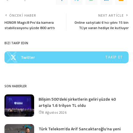
ÖNCEKI HABER
NEXT ARTICLE
HONOR Magic8 Pro’da kamera
Online satıştaki 6’ncı yılını 15 bin
stabilizasyonu yüzde 800 arttı
TL’ye varan hediye ile kutluyor
BİZİ TAKİP EDİN
Twitter
TAKIP ET
SON HABERLER
Bilişim 500’deki şirketlerin geliri yüzde 40
artışla 1.6 trilyon TL oldu
8 Ağustos 2026
Türk Telekom’da Arif Sancaktaroğlu’na yeni