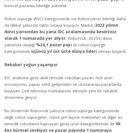
küresel pazarda liderliğe yükseldi.
Robot süpürge (RVC) kategorisinde ise Roborock’un liderliği daha
da dikkat çekici bir tablo ortaya koyuyor. Marka,
2023 yılının
ikinci yarısından bu yana IDC sıralamasında kesintisiz
olarak 1 numarada yer alıyor.
Roborock, 2025’in ikinci
yarısında ulaştığı
%24,1 pazar payı
ile robot süpürge
kategorisinde
üçüncü yıl üst üste dünya lideri
olmayı başardı.
Rekabet yoğun yaşanıyor
IDC analizine göre akıllı temizlik robotları pazarı; hızlı ürün
inovasyonu, yapay zekâ gelişmeleri ve uluslararası pazarlarda
büyüyen Çinli teknoloji markalarının etkisiyle yeni bir rekabet
dönemine giriyor.
Bu dönemde Roborock yalnızca robot süpürge kategorisinde
değil; robot süpürgeler, robot çim biçme makineleri ve diğer ev
temizlik robotlarını kapsayan geniş ürün kategorilerinde de
ilk
kez küresel sevkiyat ve pazar payında 1 numaraya