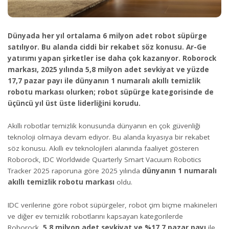
Dünyada her yıl ortalama 6 milyon adet robot süpürge
satılıyor. Bu alanda ciddi bir rekabet söz konusu. Ar-Ge
yatırımı yapan şirketler ise daha çok kazanıyor. Roborock
markası, 2025 yılında 5,8 milyon adet sevkiyat ve yüzde
17,7 pazar payı ile dünyanın 1 numaralı akıllı temizlik
robotu markası olurken; robot süpürge kategorisinde de
üçüncü yıl üst üste liderliğini korudu.
Akıllı robotlar temizlik konusunda dünyanın en çok güvenliği
teknoloji olmaya devam ediyor. Bu alanda kıyasıya bir rekabet
söz konusu. Akıllı ev teknolojileri alanında faaliyet gösteren
Roborock, IDC Worldwide Quarterly Smart Vacuum Robotics
Tracker 2025 raporuna göre 2025 yılında
dünyanın 1 numaralı
akıllı temizlik robotu markası
oldu.
IDC verilerine göre robot süpürgeler, robot çim biçme makineleri
ve diğer ev temizlik robotlarını kapsayan kategorilerde
Roborock,
5,8 milyon adet sevkiyat ve %17,7 pazar payı
ile