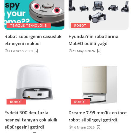
TEMIZLIK TEKNOLOJISI
ROBOT
Robot süpürgenin casusluk
Hyundai’nin robotlarına
etmeyeni makbul
MobED ödülü yağdı
3 Haziran 2026
21 Mayıs 2026
ROBOT
ROBOT
Evdeki 300’den fazla
Dreame 7.95 mm’lik en ince
nesneyi tanıyan çok akıllı
robot süpürgeyi getirdi
süpürgesini getirdi
16 Nisan 2026