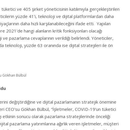
tüketici ve 405 şirket yöneticisinin katılımıyla gerçekleştirilen
cilerin yüzde 41’i, teknoloji ve dijital platformlardan daha
yaçlarının daha hızlı karşılanabileceğini ifade etti. Yapılan
e 2021’de hangi alanların kritik fonksiyonları olacağı
ve pazarlama cevaplarının verildiği belirlendi. Yöneticiler,
a teknoloji, yüzde 63 oranında ise dijital stratejileri ile ön
su Gökhan Bülbül
ldu
erini değiştirdiğine ve dijital pazarlamanın stratejik önemine
leri CEO’su Gökhan Bülbül, “İşletmeler, COVID-19’un tüketici
ğı etkinin sonucu olarak pazarlama stratejilerinde önceliği
ijital pazarlama yatırımlarına ağırlık veren işletmeler, müşteri