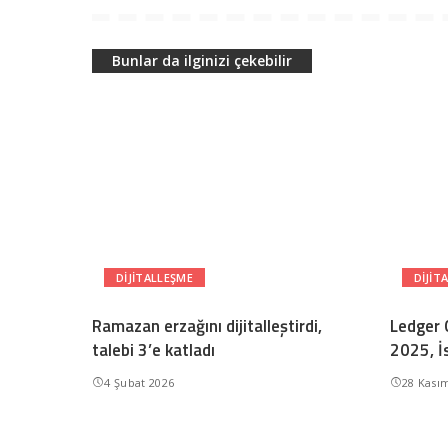
Bunlar da ilginizi çekebilir
DIJITALLEŞME
DIJIT
Ramazan erzağını dijitalleştirdi,
Ledger 
talebi 3’e katladı
2025, İ
4 Şubat 2026
28 Kası