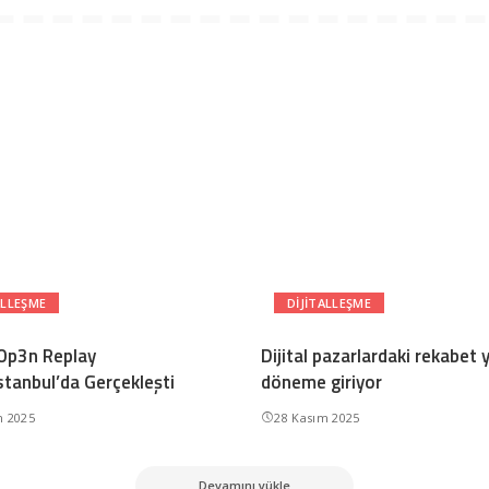
ALLEŞME
DIJITALLEŞME
Op3n Replay
Dijital pazarlardaki rekabet 
stanbul’da Gerçekleşti
döneme giriyor
m 2025
28 Kasım 2025
Devamını yükle