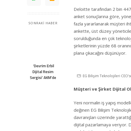
Deloitte tarafından 2 bin 447 
anket sonuçlarına göre, yöneti
fazla yararlanarak müşteri ihti
SONRAKİ HABER
ankette, üst düzey yöneticiler
sorulduğunda en çok teknoloji 
şirketlerinin yüzde 68 oranınd
plana çıkacağını düşünüyor.
‘Devrim Erbil
Dijital Resim
EG Bilişim Teknolojileri CEO’
Sergisi’ AKM’de
Müşteri ve Şirket Dijital O
Yeni normalin iş yapış modell
değinen EG Bilişim Teknoloji
davranışları üzerinde yarattı
dijital pazarlamaya veriyor. D