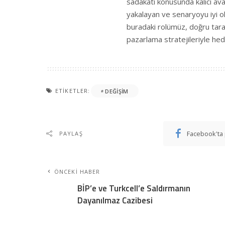
sadakati konusunda kalıcı avan
yakalayan ve senaryoyu iyi ok
buradaki rolümüz, doğru taraf
pazarlama stratejileriyle hed
ETIKETLER:
DEĞIŞIM
Facebook'ta 
PAYLAŞ
ÖNCEKI HABER
BİP’e ve Turkcell’e Saldırmanın
Dayanılmaz Cazibesi