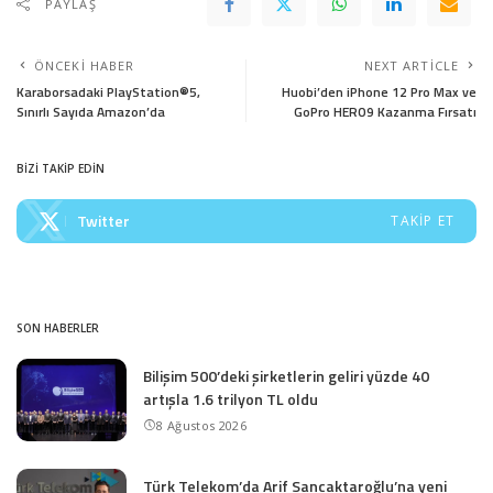
PAYLAŞ
ÖNCEKI HABER
NEXT ARTICLE
Karaborsadaki PlayStation®5,
Huobi’den iPhone 12 Pro Max ve
Sınırlı Sayıda Amazon’da
GoPro HERO9 Kazanma Fırsatı
BİZİ TAKİP EDİN
Twitter
TAKIP ET
SON HABERLER
Bilişim 500’deki şirketlerin geliri yüzde 40
artışla 1.6 trilyon TL oldu
8 Ağustos 2026
Türk Telekom’da Arif Sancaktaroğlu’na yeni