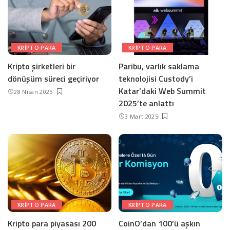
KRIPTO PARA
KRIPTO PARA
Kripto şirketleri bir
Paribu, varlık saklama
dönüşüm süreci geçiriyor
teknolojisi Custody’i
Katar’daki Web Summit
28 Nisan 2025
2025’te anlattı
3 Mart 2025
KRIPTO PARA
KRIPTO PARA
Kripto para piyasası 200
CoinO’dan 100’ü aşkın