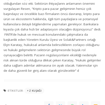
olduğundan söz etti. Sektörün ihtiyaçlarını anlamanın önemini
vurgulayan Resen, “Kripto para pazar gelişiminin henüz çok
başındayız ve öncelikle bazı firmaların öncü davranıp, kripto para
ürün ve ekosistemi hakkında, ilgili tüm paydaşlara ve potansiyel
kullanıcılara detaylı bilgilendirme yapmaları gerekiyor. Bankalara
kıyasla çok daha hızlı bir adaptasyon olacağını düşünüyoruz” dedi.
FINTR’de hukuk ve mevzuat konularındaki çalışmalara da
başkanlık eden Yönetim Kurulu Üyesi ve Solak&Partners ortağı
Elçin Karatay, hukuksal anlamda belirsizliklerin zorlayıcı olduğunu
ve hukuki gelişmelerin sektörün gelişmesinde büyük rol
oynayacağını belirtti. Pazarın regülasyonların eksikliği nedeniyle
risk alınan türde olduğuna dikkat çeken Karatay, ‘’Hukuki gelişimler
daha sağlam adımlar atılmasına ön ayak olacak. Yatırımcılar için
de daha güvenli bir giriş alanı olarak görülecektir’’ d
ETIKETLER:
Z KUŞAĞI