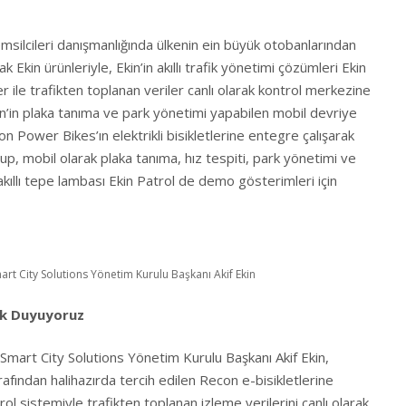
msilcileri danışmanlığında ülkenin ein büyük otobanlarından
kin ürünleriyle, Ekin’in akıllı trafik yönetimi çözümleri Ekin
 ile trafikten toplanan veriler canlı olarak kontrol merkezine
in’in plaka tanıma ve park yönetimi yapabilen mobil devriye
n Power Bikes’ın elektrikli bisikletlerine entegre çalışarak
olup, mobil olarak plaka tanıma, hız tespiti, park yönetimi ve
akıllı tepe lambası Ekin Patrol de demo gösterimleri için
art City Solutions Yönetim Kurulu Başkanı Akif Ekin
uk Duyuyoruz
n Smart City Solutions Yönetim Kurulu Başkanı Akif Ekin,
afından halihazırda tercih edilen Recon e-bisikletlerine
ol sistemiyle trafikten toplanan izleme verilerini canlı olarak