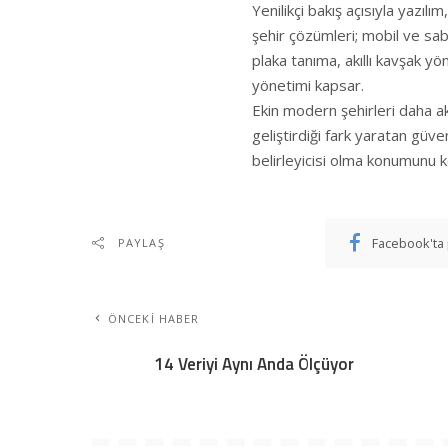
Yenilikçi bakış açısıyla yazılı
şehir çözümleri; mobil ve sabit 
plaka tanıma, akıllı kavşak y
yönetimi kapsar.
Ekin modern şehirleri daha ak
geliştirdiği fark yaratan güve
belirleyicisi olma konumunu 
Facebook'ta 
PAYLAŞ
ÖNCEKI HABER
14 Veriyi Aynı Anda Ölçüyor