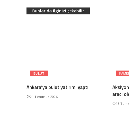
Bunlar da ilginizi çekebilir
BULUT
KAME
Ankara’ya bulut yatırımı yaptı
Aksiyon 
aracı ol
21 Temmuz 2026
16 Tem