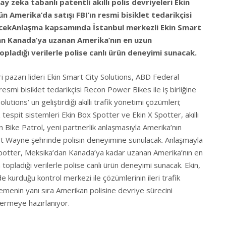
ay zeka tabanlı patentli akıllı polis devriyeleri Ekin
ün Amerika’da satışı FBI’ın resmi bisiklet tedarikçisi
ecekAnlaşma kapsamında İstanbul merkezli Ekin Smart
an Kanada’ya uzanan Amerika’nın en uzun
pladığı verilerle polise canlı ürün deneyimi sunacak.
eri pazarı lideri Ekin Smart City Solutions, ABD Federal
esmi bisiklet tedarikçisi Recon Power Bikes ile iş birliğine
lutions’ un geliştirdiği akıllı trafik yönetimi çözümleri;
z tespit sistemleri Ekin Box Spotter ve Ekin X Spotter, akıllı
in Bike Patrol, yeni partnerlik anlaşmasıyla Amerika’nın
ort Wayne şehrinde polisin deneyimine sunulacak. Anlaşmayla
Spotter, Meksika’dan Kanada’ya kadar uzanan Amerika’nın en
topladığı verilerle polise canlı ürün deneyimi sunacak. Ekin,
kurduğu kontrol merkezi ile çözümlerinin ileri trafik
ilemenin yanı sıra Amerikan polisine devriye sürecini
 vermeye hazırlanıyor.