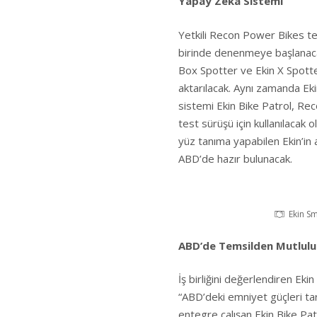
Yapay Zeka Sistemi
Yetkili Recon Power Bikes te
birinde denenmeye başlanacak E
Box Spotter ve Ekin X Spotter
aktarılacak. Aynı zamanda Ek
sistemi Ekin Bike Patrol, Reco
test sürüşü için kullanılacak 
yüz tanıma yapabilen Ekin’in 
ABD’de hazır bulunacak.
Ekin Sm
ABD’de Temsilden Mutlul
İş birliğini değerlendiren Eki
“ABD’deki emniyet güçleri tar
entegre çalışan Ekin Bike Patr