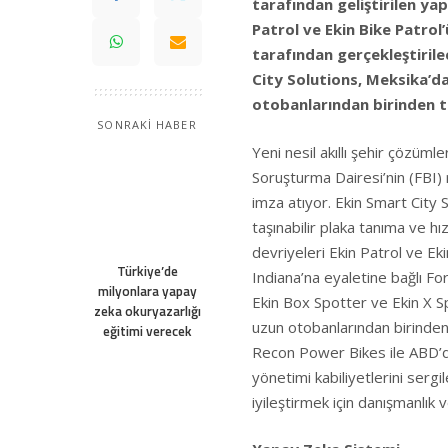
tarafından geliştirilen yap
Patrol ve Ekin Bike Patrol’
tarafından gerçekleştiril
City Solutions, Meksika’d
otobanlarından birinden to
SONRAKİ HABER
Yeni nesil akıllı şehir çözüml
Soruşturma Dairesi’nin (FBI) r
imza atıyor. Ekin Smart City So
taşınabilir plaka tanıma ve hı
devriyeleri Ekin Patrol ve Ek
Türkiye’de
Indiana’na eyaletine bağlı F
milyonlara yapay
Ekin Box Spotter ve Ekin X 
zeka okuryazarlığı
uzun otobanlarından birinden 
eğitimi verecek
Recon Power Bikes ile ABD’de 
yönetimi kabiliyetlerini serg
iyileştirmek için danışmanlık