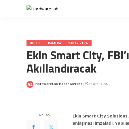
BULUT
KAMERA
YAPAY ZEKA
Ekin Smart City, FBI’ı
Akıllandıracak
HardwareLab Haber Merkezi
25 Aralık 2020
Posted
by
PAYLAŞ
Ekin Smart City Solutions, 
anlaşması imzaladı. Yapıla