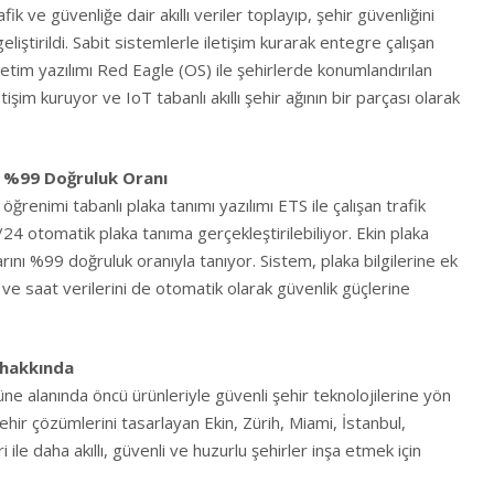
ik ve güvenliğe dair akıllı veriler toplayıp, şehir güvenliğini
iştirildi. Sabit sistemlerle iletişim kurarak entegre çalışan
netim yazılımı Red Eagle (OS) ile şehirlerde konumlandırılan
letişim kuruyor ve IoT tabanlı akıllı şehir ağının bir parçası olarak
 %99 Doğruluk Oranı
ğrenimi tabanlı plaka tanımı yazılımı ETS ile çalışan trafik
/24 otomatik plaka tanıma gerçekleştirilebiliyor. Ekin plaka
rını %99 doğruluk oranıyla tanıyor. Sistem, plaka bilgilerine ek
ve saat verilerini de otomatik olarak güvenlik güçlerine
 hakkında
e alanında öncü ürünleriyle güvenli şehir teknolojilerine yön
şehir çözümlerini tasarlayan Ekin, Zürih, Miami, İstanbul,
 ile daha akıllı, güvenli ve huzurlu şehirler inşa etmek için