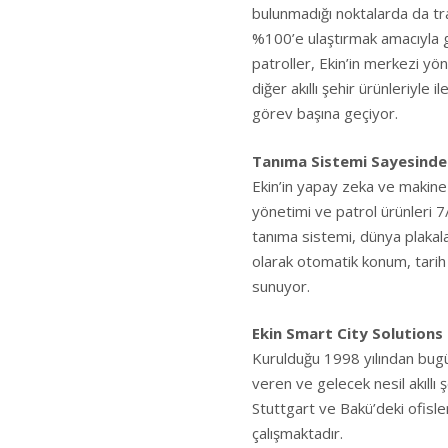
bulunmadığı noktalarda da traf
%100’e ulaştırmak amacıyla gel
patroller, Ekin’in merkezi yö
diğer akıllı şehir ürünleriyle i
görev başına geçiyor.
Tanıma Sistemi Sayesinde
Ekin’in yapay zeka ve makine ö
yönetimi ve patrol ürünleri 7
tanıma sistemi, dünya plakala
olarak otomatik konum, tarih 
sunuyor.
Ekin Smart City Solutions
Kurulduğu 1998 yılından bugün
veren ve gelecek nesil akıllı 
Stuttgart ve Bakü’deki ofisleri
çalışmaktadır.