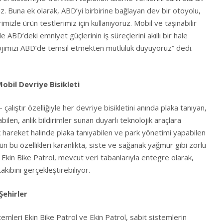
. Buna ek olarak, ABD’yi birbirine bağlayan dev bir otoyolu,
rimizle ürün testlerimiz için kullanıyoruz. Mobil ve taşınabilir
e ABD’deki emniyet güçlerinin iş süreçlerini akıllı bir hale
ojimizi ABD’de temsil etmekten mutluluk duyuyoruz” dedi.
Mobil Devriye Bisikleti
 çalıştır özelliğiyle her devriye bisikletini anında plaka tanıyan,
bilen, anlık bildirimler sunan duyarlı teknolojik araçlara
k hareket halinde plaka tanıyabilen ve park yönetimi yapabilen
ün bu özellikleri karanlıkta, siste ve sağanak yağmur gibi zorlu
or. Ekin Bike Patrol, mevcut veri tabanlarıyla entegre olarak,
takibini gerçekleştirebiliyor.
Şehirler
istemleri Ekin Bike Patrol ve Ekin Patrol, sabit sistemlerin