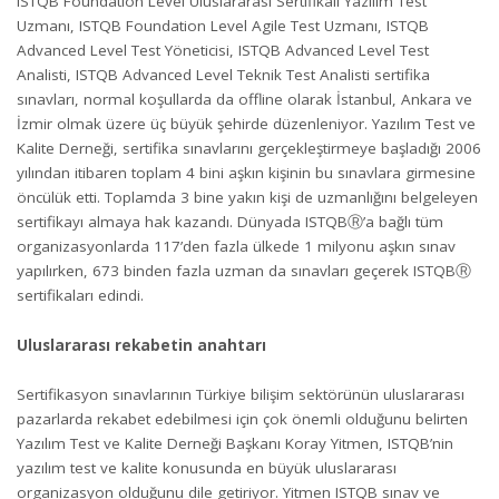
ISTQB Foundation Level Uluslararası Sertifikalı Yazılım Test
Uzmanı, ISTQB Foundation Level Agile Test Uzmanı, ISTQB
Advanced Level Test Yöneticisi, ISTQB Advanced Level Test
Analisti, ISTQB Advanced Level Teknik Test Analisti sertifika
sınavları, normal koşullarda da offline olarak İstanbul, Ankara ve
İzmir olmak üzere üç büyük şehirde düzenleniyor. Yazılım Test ve
Kalite Derneği, sertifika sınavlarını gerçekleştirmeye başladığı 2006
yılından itibaren toplam 4 bini aşkın kişinin bu sınavlara girmesine
öncülük etti. Toplamda 3 bine yakın kişi de uzmanlığını belgeleyen
sertifikayı almaya hak kazandı. Dünyada ISTQBⓇ’a bağlı tüm
organizasyonlarda 117’den fazla ülkede 1 milyonu aşkın sınav
yapılırken, 673 binden fazla uzman da sınavları geçerek ISTQBⓇ
sertifikaları edindi.
Uluslararası rekabetin anahtarı
Sertifikasyon sınavlarının Türkiye bilişim sektörünün uluslararası
pazarlarda rekabet edebilmesi için çok önemli olduğunu belirten
Yazılım Test ve Kalite Derneği Başkanı Koray Yitmen, ISTQB’nin
yazılım test ve kalite konusunda en büyük uluslararası
organizasyon olduğunu dile getiriyor. Yitmen ISTQB sınav ve