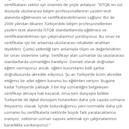
sertifikaların sektör için önemini de şöyle anlatıyor: “ISTQB en üst
düzeyde uluslararası bilişim profesyonellerinin yazılım testi
alanında eğitilmesini ve sertifikalandırılmasını sağlıyor. Biz de
2006 yılından itibaren Türkiye’deki bilişim profesyonellerinin
yazılım testi alanında ISTQB standartlarında eğitilmesi ve
sertifikalandırılması için çalışmalarımızı yürütüyoruz. Bu sınav ve
sertifikalar için bir anlamda uluslararası rekabetin anahtarı
diyebiliriz. Çünkü yetkinliği tam anlamıyla ölçen ve değerlendiren
bir sınav sistemine sahip. Sertifikayı alan uzmanlar da uluslararası
standartlarda uzmanlığını kanıtlıyor. Dernek olarak doğrudan
eğitim vermiyoruz ancak eğitim kurumlarını belli şartlar
doğrultusunda akredite ediyoruz. Şu an Türkiye’de bizim akredite
ettiğimiz bir adet eğitim kurumu bu eğitimleri veriyor. Bugüne
kadar Türkiye’de yaklaşık 3 bin kişi uzmanlığını belgeleyen
sertifikayı almaya hak kazandı. Ama tüm dünyayla birlikte
Türkiye’de de dijital dönüşüm hızlanırken daha çok sayıda uzmana
ihtiyacımız olacak. İçinde bulunduğumuz yeni normalde daha çok
uzmanın bu sertifikalarla sektörde büyük fark yaratacaklarına
inanıyor, sektörün uzman sayısını artırmak için çalışmalarımızı
kararlılıkla sürdürüyoruz.”