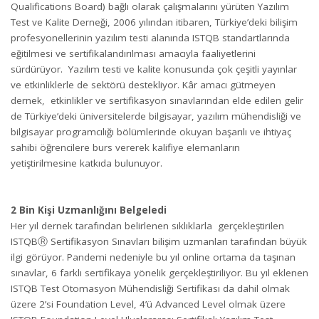
Qualifications Board) bağlı olarak çalışmalarını yürüten Yazılım
Test ve Kalite Derneği, 2006 yılından itibaren, Türkiye’deki bilişim
profesyonellerinin yazılım testi alanında ISTQB standartlarında
eğitilmesi ve sertifikalandırılması amacıyla faaliyetlerini
sürdürüyor. Yazılım testi ve kalite konusunda çok çeşitli yayınlar
ve etkinliklerle de sektörü destekliyor. Kâr amacı gütmeyen
dernek, etkinlikler ve sertifikasyon sınavlarından elde edilen gelir
de Türkiye’deki üniversitelerde bilgisayar, yazılım mühendisliği ve
bilgisayar programcılığı bölümlerinde okuyan başarılı ve ihtiyaç
sahibi öğrencilere burs vererek kalifiye elemanların
yetiştirilmesine katkıda bulunuyor.
2 Bin Kişi Uzmanlığını Belgeledi
Her yıl dernek tarafından belirlenen sıklıklarla gerçekleştirilen
ISTQBⓇ Sertifikasyon Sınavları bilişim uzmanları tarafından büyük
ilgi görüyor. Pandemi nedeniyle bu yıl online ortama da taşınan
sınavlar, 6 farklı sertifikaya yönelik gerçekleştiriliyor. Bu yıl eklenen
ISTQB Test Otomasyon Mühendisliği Sertifikası da dahil olmak
üzere 2’si Foundation Level, 4’ü Advanced Level olmak üzere