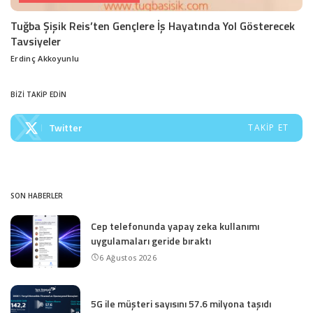
Tuğba Şişik Reis’ten Gençlere İş Hayatında Yol Gösterecek
Tavsiyeler
Erdinç Akkoyunlu
Posted
by
BİZİ TAKİP EDİN
Twitter
TAKIP ET
SON HABERLER
Cep telefonunda yapay zeka kullanımı
uygulamaları geride bıraktı
6 Ağustos 2026
5G ile müşteri sayısını 57.6 milyona taşıdı