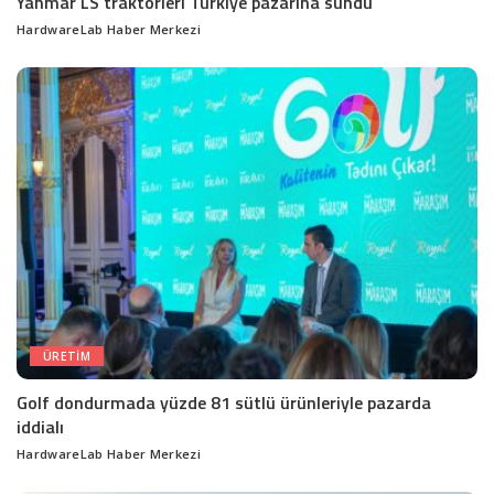
Yanmar LS traktörleri Türkiye pazarına sundu
HardwareLab Haber Merkezi
Posted
by
ÜRETIM
Golf dondurmada yüzde 81 sütlü ürünleriyle pazarda
iddialı
HardwareLab Haber Merkezi
Posted
by