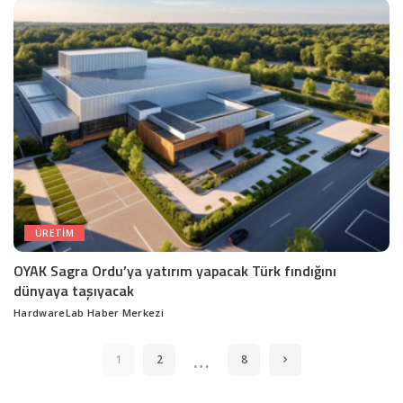
ÜRETIM
OYAK Sagra Ordu’ya yatırım yapacak Türk fındığını
dünyaya taşıyacak
HardwareLab Haber Merkezi
Posted
by
…
1
2
8