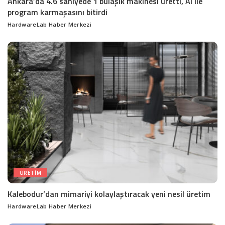
Ankara’da 4.6 saniyede 1 bulaşık makinesi üretti, AI ile
program karmaşasını bitirdi
HardwareLab Haber Merkezi
Posted
by
ÜRETIM
Kalebodur’dan mimariyi kolaylaştıracak yeni nesil üretim
HardwareLab Haber Merkezi
Posted
by