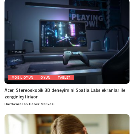
MOBIL OYUN
OYUN
TABLET
Acer, Stereoskopik 3D deneyimini SpatialLabs ekranlar ile
zenginleştiriyor
HardwareLab Haber Merkezi
Posted
by