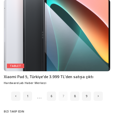
TABLET
Xiaomi Pad 5, Türkiye’de 3.999 TL’den satışa çıktı
HardwareLab Haber Merkezi
Posted
by
…
1
6
7
8
9
BİZİ TAKİP EDİN