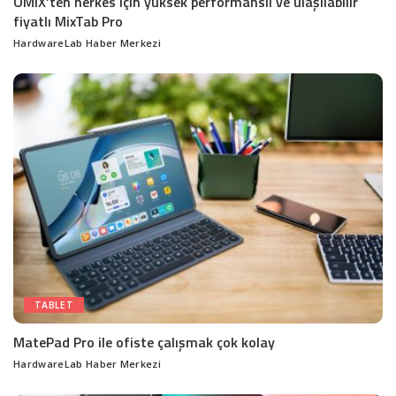
OMIX’ten herkes için yüksek performanslı ve ulaşılabilir
fiyatlı MixTab Pro
HardwareLab Haber Merkezi
Posted
by
TABLET
MatePad Pro ile ofiste çalışmak çok kolay
HardwareLab Haber Merkezi
Posted
by