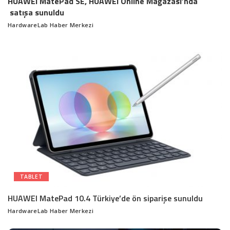
HUAWEI MatePad SE, HUAWEI Online Mağazası’nda
satışa sunuldu
HardwareLab Haber Merkezi
Posted
by
TABLET
HUAWEI MatePad 10.4 Türkiye’de ön siparişe sunuldu
HardwareLab Haber Merkezi
Posted
by