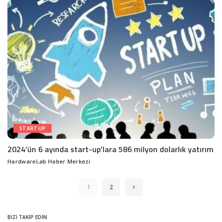
STARTUP
2024’ün 6 ayında start-up’lara 586 milyon dolarlık yatırım
HardwareLab Haber Merkezi
Posted
by
1
2
BİZİ TAKİP EDİN