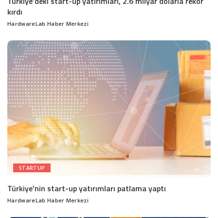
Türkiye’deki start-up yatırımları, 2.6 milyar dolarla rekor
kırdı
HardwareLab Haber Merkezi
Posted
by
STARTUP
Türkiye’nin start-up yatırımları patlama yaptı
HardwareLab Haber Merkezi
Posted
by