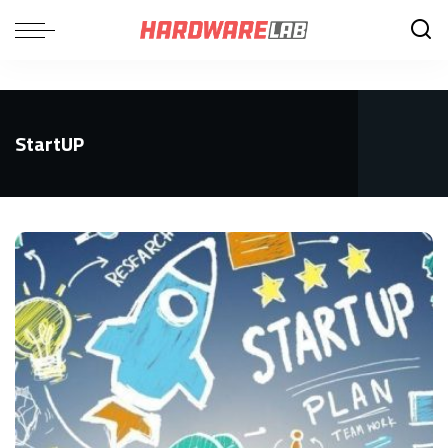
StartUP