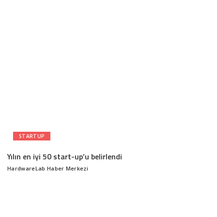
by
STARTUP
Yılın en iyi 50 start-up’u belirlendi
HardwareLab Haber Merkezi
Posted
by