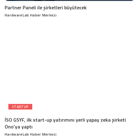
Partner Paneli ile şirketleri büyütecek
HardwareLab Haber Merkezi
Posted
by
STARTUP
İSO GSYF, ilk start-up yatırımını yerli yapay zeka şirketi
Ono’ya yaptı
HardwareLab Haber Merkezi
Posted