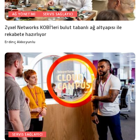
AĞ YÖNETIMI
SERVIS SAĞLAYICI
Zyxel Networks KOBİ’leri bulut tabanlı ağ altyapısı ile
rekabete hazırlıyor
Erdinç Akkoyunlu
Posted
by
SERVIS SAĞLAYICI