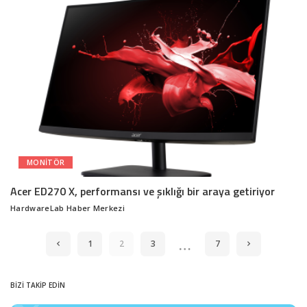
MONITÖR
Acer ED270 X, performansı ve şıklığı bir araya getiriyor
HardwareLab Haber Merkezi
Posted
by
…
1
2
3
7
BİZİ TAKİP EDİN