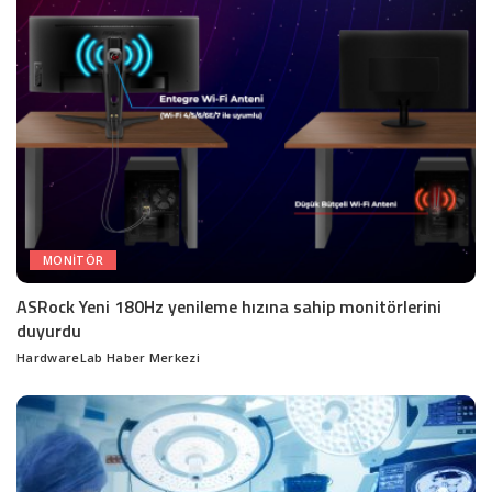
MONITÖR
ASRock Yeni 180Hz yenileme hızına sahip monitörlerini
duyurdu
HardwareLab Haber Merkezi
Posted
by