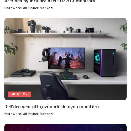
Acer’den oyunculara özel ED270 X monitörü
HardwareLab Haber Merkezi
Posted
by
MONITÖR
Dell’den yeni çift çözünürlüklü oyun monitörü
HardwareLab Haber Merkezi
Posted
by