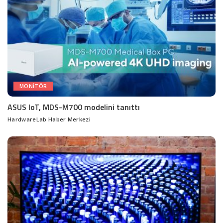
MONITÖR
ASUS IoT, MDS-M700 modelini tanıttı
HardwareLab Haber Merkezi
Posted
by