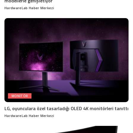
modellerle genişletiyor
HardwareLab Haber Merkezi
Posted
by
MONITÖR
LG, oyunculara özel tasarladığı OLED 4K monitörleri tanıttı
HardwareLab Haber Merkezi
Posted
by