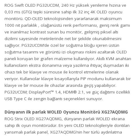
ROG Swift OLED PG32UCDM, 240 Hz yüksek yenileme hızına ve
0,03 ms (GTG) tepki süresine sahip ilk 32 inç 4K OLED oyuncu
monitörü. QD-OLED teknolojisinden yararlanarak maksimum
1000 nit parlaklık , olağanüstü renk performansı, geniş renk gamı
ve inanılmaz kontrast sunan bu monitör, gelişmiş piksel altı
dizilimi sayesinde metinlerinde net bir şekilde okunabilmesini
sağlıyor. PG32UCDM’de özel bir soğutma bloğu içeren üstün
soğutma tasarımı ve görüntü izi oluşması riskini azaltarak OLED
paneli koruyan bir grafen malzeme kullanılıyor. Akıllı KVM anahtarı
kullanıcıların ekstra donanıma veya yazılıma ihtiyaç duymadan iki
cihazı tek bir klavye ve mouse ile kontrol etmelerine olanak
veriyor. Kullanıcılar klavye kısayollarıyla PIP modunu kullanarak bir
klavye ve bir mouse ile cihazlar arasında geçiş yapabiliyor.
PG32UCDM; DisplayPort™ 1.4, HDMI® 2.1, ve güç dağıtımı özellikli
USB Type C ile zengin bağlantı seçenekleri sunuyor.
Dünyanın ilk parlak WOLED Oyuncu Monitörü XG27AQDMG
ROG Strix OLED XG27AQDMG, dünyanın parlak WOLED ekrana
sahip ilk oyun monitörüdür. En yeni OLED teknolojileriyle dontılan
yansımalı parlak panel, XG27AQDMG’nin her türlü aydınlatma