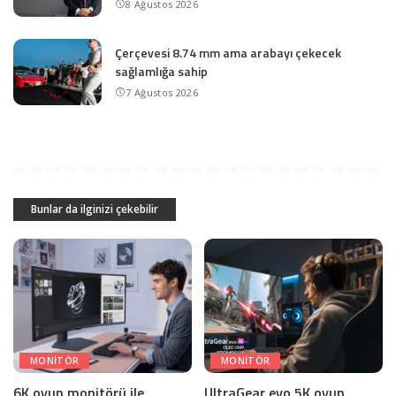
8 Ağustos 2026
Çerçevesi 8.74 mm ama arabayı çekecek
sağlamlığa sahip
7 Ağustos 2026
Bunlar da ilginizi çekebilir
MONITÖR
MONITÖR
6K oyun monitörü ile
UltraGear evo 5K oyun