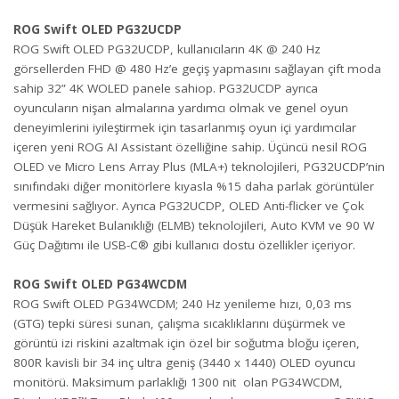
ROG Swift OLED PG32UCDP
ROG Swift OLED PG32UCDP, kullanıcıların 4K @ 240 Hz
görsellerden FHD @ 480 Hz’e geçiş yapmasını sağlayan çift moda
sahip 32” 4K WOLED panele sahiop. PG32UCDP ayrıca
oyuncuların nişan almalarına yardımcı olmak ve genel oyun
deneyimlerini iyileştirmek için tasarlanmış oyun içi yardımcılar
içeren yeni ROG AI Assistant özelliğine sahip. Üçüncü nesil ROG
OLED ve Micro Lens Array Plus (MLA+) teknolojileri, PG32UCDP’nin
sınıfındaki diğer monitörlere kıyasla %15 daha parlak görüntüler
vermesini sağlıyor. Ayrıca PG32UCDP, OLED Anti-flicker ve Çok
Düşük Hareket Bulanıklığı (ELMB) teknolojileri, Auto KVM ve 90 W
Güç Dağıtımı ile USB-C® gibi kullanıcı dostu özellikler içeriyor.
ROG Swift OLED PG34WCDM
ROG Swift OLED PG34WCDM; 240 Hz yenileme hızı, 0,03 ms
(GTG) tepki süresi sunan, çalışma sıcaklıklarını düşürmek ve
görüntü izi riskini azaltmak için özel bir soğutma bloğu içeren,
800R kavisli bir 34 inç ultra geniş (3440 x 1440) OLED oyuncu
monitörü. Maksimum parlaklığı 1300 nit olan PG34WCDM,