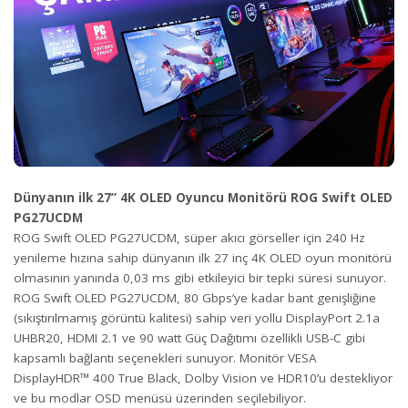
Dünyanın ilk 27” 4K OLED Oyuncu Monitörü ROG Swift OLED
PG27UCDM
ROG Swift OLED PG27UCDM, süper akıcı görseller için 240 Hz
yenileme hızına sahip dünyanın ilk 27 inç 4K OLED oyun monitörü
olmasının yanında 0,03 ms gibi etkileyici bir tepki süresi sunuyor.
ROG Swift OLED PG27UCDM, 80 Gbps’ye kadar bant genişliğine
(sıkıştırılmamış görüntü kalitesi) sahip veri yollu DisplayPort 2.1a
UHBR20, HDMI 2.1 ve 90 watt Güç Dağıtımı özellikli USB-C gibi
kapsamlı bağlantı seçenekleri sunuyor. Monitör VESA
DisplayHDR™ 400 True Black, Dolby Vision ve HDR10’u destekliyor
ve bu modlar OSD menüsü üzerinden seçilebiliyor.