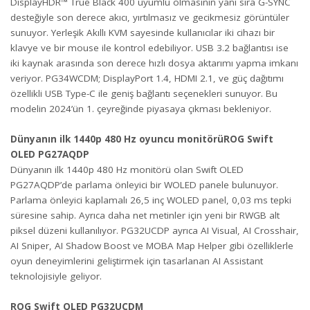
DisplayHDR™ True Black 400 uyumlu olmasının yanı sıra G-SYNC
desteğiyle son derece akıcı, yırtılmasız ve gecikmesiz görüntüler
sunuyor. Yerleşik Akıllı KVM sayesinde kullanıcılar iki cihazı bir
klavye ve bir mouse ile kontrol edebiliyor. USB 3.2 bağlantısı ise
iki kaynak arasında son derece hızlı dosya aktarımı yapma imkanı
veriyor. PG34WCDM; DisplayPort 1.4, HDMI 2.1, ve güç dağıtımı
özellikli USB Type-C ile geniş bağlantı seçenekleri sunuyor. Bu
modelin 2024’ün 1. çeyreğinde piyasaya çıkması bekleniyor.
Dünyanın ilk 1440p 480 Hz oyuncu monitörüROG Swift
OLED PG27AQDP
Dünyanın ilk 1440p 480 Hz monitörü olan Swift OLED
PG27AQDP’de parlama önleyici bir WOLED panele bulunuyor.
Parlama önleyici kaplamalı 26,5 inç WOLED panel, 0,03 ms tepki
süresine sahip. Ayrıca daha net metinler için yeni bir RWGB alt
piksel düzeni kullanılıyor. PG32UCDP ayrıca AI Visual, AI Crosshair,
AI Sniper, AI Shadow Boost ve MOBA Map Helper gibi özelliklerle
oyun deneyimlerini geliştirmek için tasarlanan AI Assistant
teknolojisiyle geliyor.
ROG Swift OLED PG32UCDM