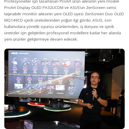
Profesyoneller için tasarlanan ProArt ürün ailesinin yeni modeli
ProArt Display OLED PA32UCDM ve ASUS’un ZenScreen serisi
taşınabilir monitör ailesinin yeni OLED üyesi ZenScreen Duo OLED
MQ149CD içerik üreticilerinden yoğun ilgi gördü. ASUS, son
kullanıcılara yönelik oyuncu ürünlerinden, iş dünyası ve içerik
üreticiler için geliştirilen profesyonel modellere kadar her alanda
yeni ürünler geliştirmeye devam edecek.