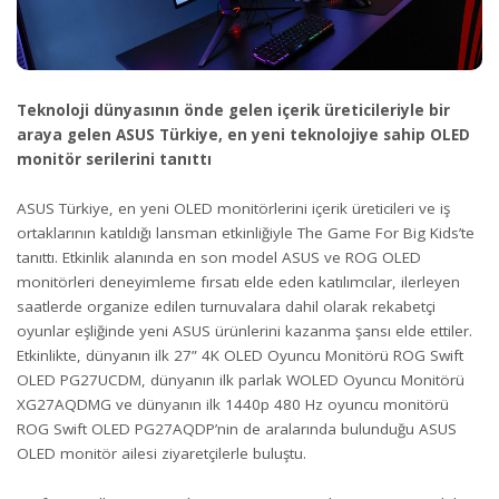
Teknoloji dünyasının önde gelen içerik üreticileriyle bir
araya gelen ASUS Türkiye, en yeni teknolojiye sahip OLED
monitör serilerini tanıttı
ASUS Türkiye, en yeni OLED monitörlerini içerik üreticileri ve iş
ortaklarının katıldığı lansman etkinliğiyle The Game For Big Kids’te
tanıttı. Etkinlik alanında en son model ASUS ve ROG OLED
monitörleri deneyimleme fırsatı elde eden katılımcılar, ilerleyen
saatlerde organize edilen turnuvalara dahil olarak rekabetçi
oyunlar eşliğinde yeni ASUS ürünlerini kazanma şansı elde ettiler.
Etkinlikte, dünyanın ilk 27” 4K OLED Oyuncu Monitörü ROG Swift
OLED PG27UCDM, dünyanın ilk parlak WOLED Oyuncu Monitörü
XG27AQDMG ve dünyanın ilk 1440p 480 Hz oyuncu monitörü
ROG Swift OLED PG27AQDP’nin de aralarında bulunduğu ASUS
OLED monitör ailesi ziyaretçilerle buluştu.