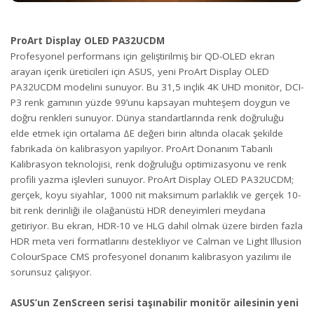
ProArt Display OLED PA32UCDM
Profesyonel performans için geliştirilmiş bir QD-OLED ekran
arayan içerik üreticileri için ASUS, yeni ProArt Display OLED
PA32UCDM modelini sunuyor. Bu 31,5 inçlik 4K UHD monitör, DCI-
P3 renk gamının yüzde 99’unu kapsayan muhteşem doygun ve
doğru renkleri sunuyor. Dünya standartlarında renk doğruluğu
elde etmek için ortalama ΔE değeri birin altında olacak şekilde
fabrikada ön kalibrasyon yapılıyor. ProArt Donanım Tabanlı
Kalibrasyon teknolojisi, renk doğruluğu optimizasyonu ve renk
profili yazma işlevleri sunuyor. ProArt Display OLED PA32UCDM;
gerçek, koyu siyahlar, 1000 nit maksimum parlaklık ve gerçek 10-
bit renk derinliği ile olağanüstü HDR deneyimleri meydana
getiriyor. Bu ekran, HDR-10 ve HLG dahil olmak üzere birden fazla
HDR meta veri formatlarını destekliyor ve Calman ve Light Illusion
ColourSpace CMS profesyonel donanım kalibrasyon yazılımı ile
sorunsuz çalışıyor.
ASUS’un ZenScreen serisi taşınabilir monitör ailesinin yeni