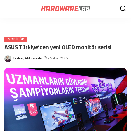
MONITÖR
ASUS Türkiye’den yeni OLED monitör serisi
Erdinç Akkoyunlu
7 Şubat 2025
Posted
by