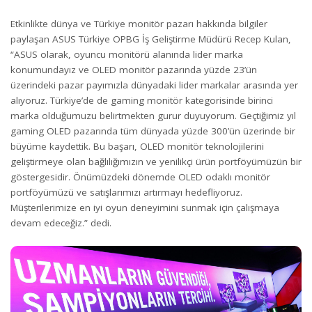
Etkinlikte dünya ve Türkiye monitör pazarı hakkında bilgiler
paylaşan ASUS Türkiye OPBG İş Geliştirme Müdürü Recep Kulan,
“ASUS olarak, oyuncu monitörü alanında lider marka
konumundayız ve OLED monitör pazarında yüzde 23’ün
üzerindeki pazar payımızla dünyadaki lider markalar arasında yer
alıyoruz. Türkiye’de de gaming monitör kategorisinde birinci
marka olduğumuzu belirtmekten gurur duyuyorum. Geçtiğimiz yıl
gaming OLED pazarında tüm dünyada yüzde 300’ün üzerinde bir
büyüme kaydettik. Bu başarı, OLED monitör teknolojilerini
geliştirmeye olan bağlılığımızın ve yenilikçi ürün portföyümüzün bir
göstergesidir. Önümüzdeki dönemde OLED odaklı monitör
portföyümüzü ve satışlarımızı artırmayı hedefliyoruz.
Müşterilerimize en iyi oyun deneyimini sunmak için çalışmaya
devam edeceğiz.” dedi.