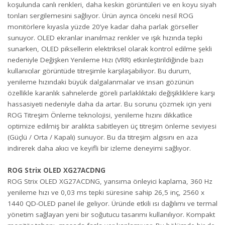
koşulunda canlı renkleri, daha keskin görüntüleri ve en koyu siyah
tonları sergilemesini sağlıyor. Ürün ayrıca önceki nesil ROG
monitörlere kıyasla yüzde 20’ye kadar daha parlak görseller
sunuyor. OLED ekranlar inanılmaz renkler ve ışık hızında tepki
sunarken, OLED piksellerin elektriksel olarak kontrol edilme şekli
nedeniyle Değişken Yenileme Hızı (VRR) etkinleştirildiğinde bazı
kullanıcılar görüntüde titreşimle karşılaşabiliyor. Bu durum,
yenileme hızındaki büyük dalgalanmalar ve insan gözünün
özellikle karanlık sahnelerde göreli parlaklıktaki değişikliklere karşı
hassasiyeti nedeniyle daha da artar. Bu sorunu çözmek için yeni
ROG Titreşim Önleme teknolojisi, yenileme hızını dikkatlice
optimize edilmiş bir aralıkta sabitleyen üç titreşim önleme seviyesi
(Güçlü / Orta / Kapalı) sunuyor. Bu da titreşim algısını en aza
indirerek daha akıcı ve keyifli bir izleme deneyimi sağlıyor.
ROG Strix OLED XG27ACDNG
ROG Strix OLED XG27ACDNG, yansıma önleyici kaplama, 360 Hz
yenileme hızı ve 0,03 ms tepki süresine sahip 26,5 inç, 2560 x
1440 QD-OLED panel ile geliyor. Üründe etkili ısı dağılımı ve termal
yönetim sağlayan yeni bir soğutucu tasarımı kullanılıyor. Kompakt