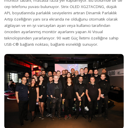
monitör tabanı, masada fazla yer kaplamıyor. Bu bölümde bir de
cep telefonu yuvası bulunuyor. Strix OLED XG27ACDNG, düşük
APL boyutlarında parlaklık seviyelerini artıran Dinamik Parlaklık
Artışı özelliğinin yanı sıra ekranda ne olduğunu otomatik olarak
algılayan ve en iyi varsayılan ayarı veya kullanıcı tarafından
önceden ayarlanmış monitör ayarlarını yapan AI Visual
teknolojisinden yararlanıyor. 90 watt Güç İletimi özelliğine sahip
USB-C® bağlantı noktası, bağlantı esnekliği sunuyor.