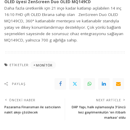
OLED üyesi ZenScreen Duo OLED MQ149CD
Daha fazla üretkenlik için 21 inçe kadar katlanıp açılabilen 14 inç
16:10 FHD çift OLED Ekrana sahip olan ZenScreen Duo OLED
MQ149CD, 360° katlanabilir menteşesi ve katlanabilir standıyla
yatay ve dikey konumlandırmayı destekliyor. Çok yönlü bağlantı
seçenekleri sayesinde de sorunsuz cihaz entegrasyonu sağlayan
MQ149CD, yalnızca 700 g ağırlığa sahip.
ETIKETLER:
MONITÖR
PAYLAŞ
ÖNCEKI HABER
NEXT ARTICLE
Pazarama Finansman ile satıcıların
DAP Yapı, halk oylamasıyla 3’üncü
nakit akışı çözülecek
kez gayrimenkulün ‘en itibarlı
markası’ oldu