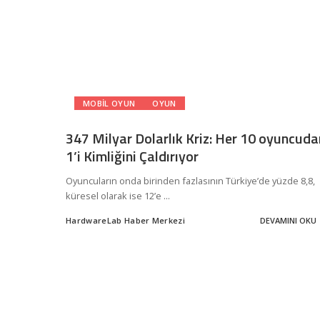
MOBIL OYUN
OYUN
347 Milyar Dolarlık Kriz: Her 10 oyuncuda
1’i Kimliğini Çaldırıyor
Oyuncuların onda birinden fazlasının Türkiye’de yüzde 8,8,
küresel olarak ise 12’e
...
HardwareLab Haber Merkezi
DEVAMINI OKU
Posted
by