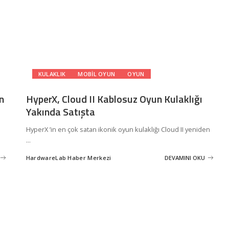
KULAKLIK
MOBIL OYUN
OYUN
n
HyperX, Cloud II Kablosuz Oyun Kulaklığı
Yakında Satışta
HyperX ’in en çok satan ikonik oyun kulaklığı Cloud II yeniden
...
HardwareLab Haber Merkezi
DEVAMINI OKU
Posted
by