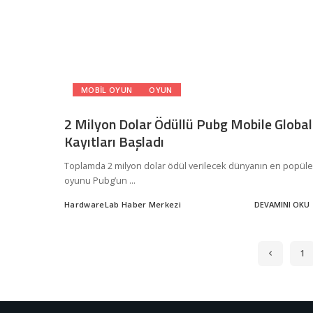
MOBIL OYUN
OYUN
2 Milyon Dolar Ödüllü Pubg Mobile Global
Kayıtları Başladı
Toplamda 2 milyon dolar ödül verilecek dünyanın en popüle
oyunu Pubg’un
...
HardwareLab Haber Merkezi
DEVAMINI OKU
Posted
by
1