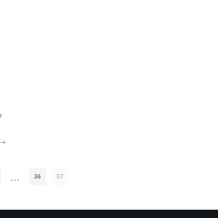
r
…
36
37