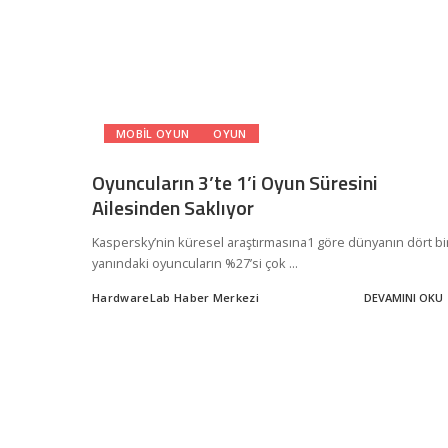
MOBIL OYUN
OYUN
Oyuncuların 3’te 1’i Oyun Süresini
Ailesinden Saklıyor
Kaspersky’nin küresel araştırmasına1 göre dünyanın dört bi
yanındaki oyuncuların %27’si çok
...
HardwareLab Haber Merkezi
DEVAMINI OKU
Posted
by