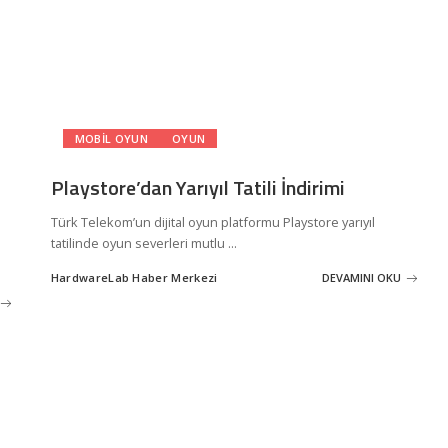
MOBIL OYUN
OYUN
Playstore’dan Yarıyıl Tatili İndirimi
Türk Telekom’un dijital oyun platformu Playstore yarıyıl
tatilinde oyun severleri mutlu
...
HardwareLab Haber Merkezi
DEVAMINI OKU
Posted
by