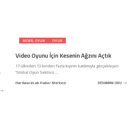
MOBIL OYUN
OYUN
Video Oyunu İçin Kesenin Ağzını Açtık
17 ülkeden 13 binden fazla kişinin katılımıyla gerçekleşen
“Global Oyun Sektörü
...
r
HardwareLab Haber Merkezi
DEVAMINI OKU
Posted
by