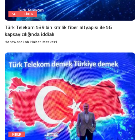
5G
FIBER
Türk Telekom 539 bin km’lik fiber altyapısı ile 5G
kapsayıcılığında iddialı
HardwareLab Haber Merkezi
Posted
by
FIBER