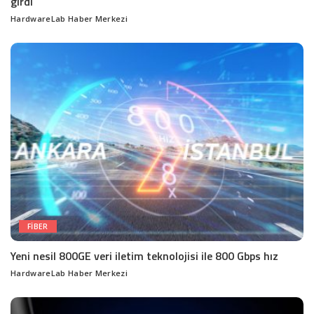
girdi
HardwareLab Haber Merkezi
Posted
by
FIBER
Yeni nesil 800GE veri iletim teknolojisi ile 800 Gbps hız
HardwareLab Haber Merkezi
Posted
by