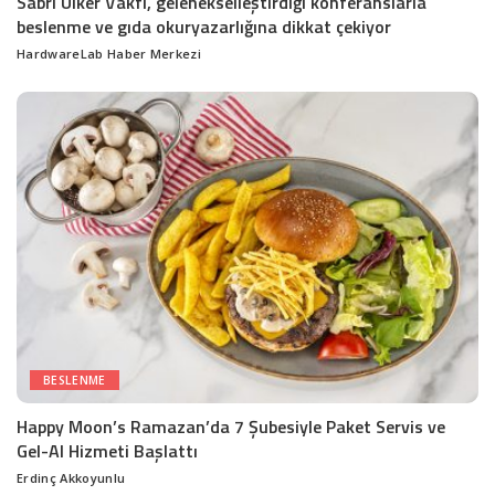
Sabri Ülker Vakfı, gelenekselleştirdiği konferanslarla
beslenme ve gıda okuryazarlığına dikkat çekiyor
HardwareLab Haber Merkezi
Posted
by
BESLENME
Happy Moon’s Ramazan’da 7 Şubesiyle Paket Servis ve
Gel-Al Hizmeti Başlattı
Erdinç Akkoyunlu
Posted