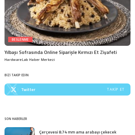
BESLENME
Yılbaşı Sofrasında Online Siparişle Kırmızı Et Ziyafeti
HardwareLab Haber Merkezi
Posted
by
BİZİ TAKİP EDİN
Twitter
TAKIP ET
SON HABERLER
Çerçevesi 8.74 mm ama arabayı çekecek