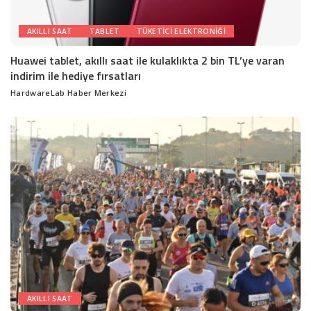
AKILLI SAAT
TABLET
TÜKETICI ELEKTRONIĞI
Huawei tablet, akıllı saat ile kulaklıkta 2 bin TL’ye varan
indirim ile hediye fırsatları
HardwareLab Haber Merkezi
Posted
by
AKILLI SAAT