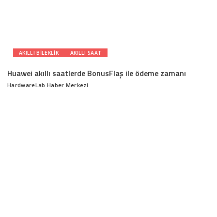
AKILLI BILEKLIK
AKILLI SAAT
Huawei akıllı saatlerde BonusFlaş ile ödeme zamanı
HardwareLab Haber Merkezi
Posted
by