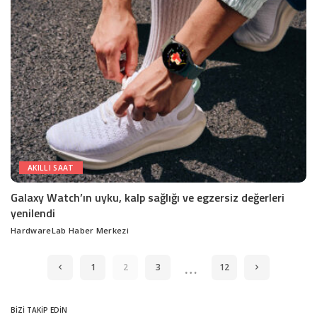
AKILLI SAAT
Galaxy Watch’ın uyku, kalp sağlığı ve egzersiz değerleri
yenilendi
HardwareLab Haber Merkezi
Posted
by
…
1
2
3
12
BİZİ TAKİP EDİN