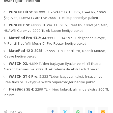
Avantajlar listelendi
Pura 80 Ultra:
98.999 TL – WATCH GT 5 Pro, FreeClip, 100W
Şarj Aleti, HUAWEI Care+ ve 2000 TL ek kuponhediye paketi
Pura 80 Pro:
68999 TL WATCH GT 5, FreeClip, 100W Şarj Aleti,
HUAWEI Care+ ve 2000 TL ek kupon hediye paketi
MatePad Pro 13.2:
44.999 TL – 14.197 TL değerinde Klavye,
M-Pencil 3 ve Wifi Mesh X1 Pro Router hediye paketi
MatePad 12 X 2025:
26.999 TL M-Pencil Pro, Nearlik Mouse,
Klavye hediye paketi
WATCH D2:
4.699 TL’den başlayan fiyatlar ve +1 Yıl Ekstra
Garanti hediyesi ve +399 TL ek ödeme ile Akıllı Tartı 3 paketi
WATCH GT 6 Pro:
5.333 TL’den başlayan taksit fırsatları ve
FreeBuds SE 3 kayış ve Watch Supercharger hediye paketi
FreeBuds SE 4:
2299 TL – İkinci kulaklık alımında ekstra 300 TL
indirim
PAYLAŞ