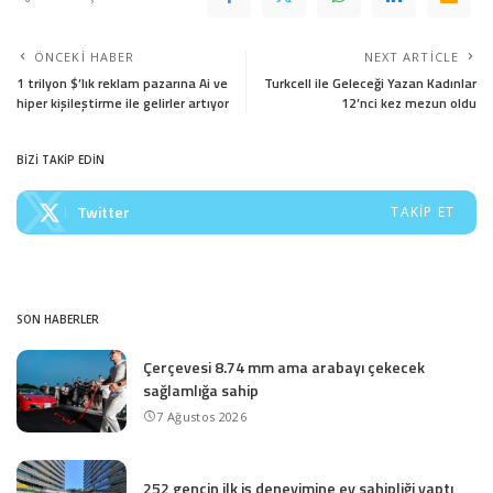
ÖNCEKI HABER
NEXT ARTICLE
1 trilyon $’lık reklam pazarına Ai ve
Turkcell ile Geleceği Yazan Kadınlar
hiper kişileştirme ile gelirler artıyor
12’nci kez mezun oldu
BİZİ TAKİP EDİN
Twitter
TAKIP ET
SON HABERLER
Çerçevesi 8.74 mm ama arabayı çekecek
sağlamlığa sahip
7 Ağustos 2026
252 gencin ilk iş deneyimine ev sahipliği yaptı