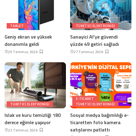
TABLET
TÜKETICI ELEKTRONIĞI
Geniş ekran ve yüksek
Sanayici AI’ye güvendi
donanımla geldi
yüzde 49 getiri sağladı
29 Temmuz 2026
27 Temmuz 2026
E-TICARET
TÜKETICI ELEKTRONIĞI
TÜKETICI ELEKTRONIĞI
Islak ve kuru temizliği 180
Sosyal medya bağımlılığı e-
derece eğimle yapıyor
ticaretten foto kamera
satışlarını patlattı
23 Temmuz 2026