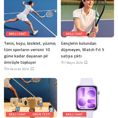
AKILLI SAAT
AKILLI SAAT
Tenis, koşu, bisiklet, yüzme;
Gençlerin kolundan
tüm sporların verisini 10
düşmeyen, Watch Fıt 5
güne kadar dayanan pil
satışa çıktı
ömrüyle topluyor
7 Mayıs 2026
4 Haziran 2026
AKILLI SAAT
ÜRÜN TESTI
AKILLI SAAT