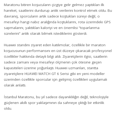
Maratonu bitiren koşucuların çizgiye gelir gelmez yaptıkları ilk
hareket, saatlerini durdurup anlık verilerini kontrol etmek oldu. Bu
davranış, sporcuların artık sadece koştukları süreyi değil, o
mesafeyi hangi nabız aralığında koştuklarını, rota üzerindeki GPS
sapmalarını, yaktıkları kaloriyi ve en önemlisi “toparlanma
sürelerini” anlık olarak bilmek istediklerini gösterdi.
Huawei standını ziyaret eden katılımcılar, özellikle bir maraton
koşucusunun performansını en üst düzeye çıkaracak profesyonel
özellikler hakkında detaylı bilgi aldı. Ziyaretçilerin ilgisi, saatlerin
sadece zamanı veya mesafeyi ölçmenin çok ötesine geçen
kapasiteleri üzerine yoğunlaştı. Huawei uzmanları, stantta
ziyaretçilere HUAWEI WATCH GT 6 Serisi gibi en yeni modeller
üzerinden özellikle sporcular için gelişmiş özellikleri uygulamalı
olarak anlattı.
İstanbul Maratonu, bu yıl sadece dayanıklılığın değil, teknolojiyle
güçlenen akıllı spor yaklaşımının da sahneye çıktığı bir etkinlik
oldu.