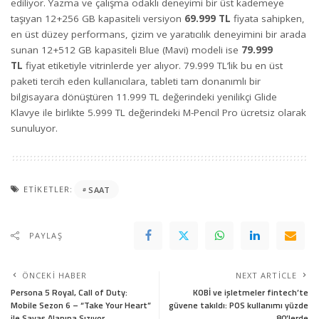
ediliyor. Yazma ve çalışma odaklı deneyimi bir üst kademeye
taşıyan 12+256 GB kapasiteli versiyon
69.999 TL
fiyata sahipken,
en üst düzey performans, çizim ve yaratıcılık deneyimini bir arada
sunan 12+512 GB kapasiteli Blue (Mavi) modeli ise
79.999
TL
fiyat etiketiyle vitrinlerde yer alıyor. 79.999 TL’lik bu en üst
paketi tercih eden kullanıcılara, tableti tam donanımlı bir
bilgisayara dönüştüren 11.999 TL değerindeki yenilikçi Glide
Klavye ile birlikte 5.999 TL değerindeki M-Pencil Pro ücretsiz olarak
sunuluyor.
ETIKETLER:
SAAT
PAYLAŞ
ÖNCEKI HABER
NEXT ARTICLE
Persona 5 Royal, Call of Duty:
KOBİ ve işletmeler fintech’te
Mobile Sezon 6 – “Take Your Heart”
güvene takıldı: POS kullanımı yüzde
ile Savaş Alanına Sızıyor
80’lerde