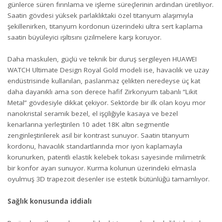
günlerce süren fırınlama ve işleme süreçlerinin ardından üretiliyor.
Saatin gövdesi yüksek parlaklıktaki özel titanyum alaşımıyla
şekillenirken, titanyum kordonun üzerindeki ultra sert kaplama
saatin büyüleyici ışıltısını çizilmelere karşı koruyor.
Daha maskulen, güçlü ve teknik bir duruş sergileyen HUAWEI
WATCH Ultimate Design Royal Gold modeli ise, havacılık ve uzay
endüstrisinde kullanılan, paslanmaz çelikten neredeyse üç kat
daha dayanıklı ama son derece hafif Zirkonyum tabanlı “Likit
Metal” gövdesiyle dikkat çekiyor. Sektörde bir ilk olan koyu mor
nanokristal seramik bezel, el işçiliğiyle kasaya ve bezel
kenarlarına yerleştirilen 10 adet 18K altın segmentle
zenginleştirilerek asil bir kontrast sunuyor. Saatin titanyum
kordonu, havacılık standartlarında mor iyon kaplamayla
korunurken, patentli elastik kelebek tokası sayesinde milimetrik
bir konfor ayarı sunuyor. Kurma kolunun üzerindeki elmasla
oyulmuş 3D trapezoit desenler ise estetik bütünlüğü tamamlıyor.
Sağlık konusunda iddialı