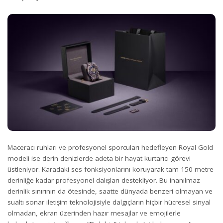
Maceracı ruhları ve profesyonel sporcuları hedefleyen Royal Gold
modeli ise derin denizlerde adeta bir hayat kurtarıcı görevi
üstleniyor. Karadaki ses fonksiyonlarını koruyarak tam 150 metre
derinliğe kadar profesyonel dalışları destekliyor. Bu inanılmaz
derinlik sınırının da ötesinde, saatte dünyada benzeri olmayan ve
sualtı sonar iletişim teknolojisiyle dalgıçların hiçbir hücresel sinyal
olmadan, ekran üzerinden hazır mesajlar ve emojilerle