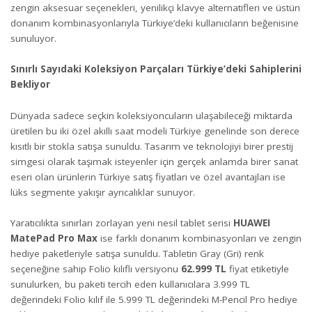
zengin aksesuar seçenekleri, yenilikçi klavye alternatifleri ve üstün
donanım kombinasyonlarıyla Türkiye’deki kullanıcıların beğenisine
sunuluyor.
Sınırlı Sayıdaki Koleksiyon Parçaları Türkiye’deki Sahiplerini
Bekliyor
Dünyada sadece seçkin koleksiyoncuların ulaşabileceği miktarda
üretilen bu iki özel akıllı saat modeli Türkiye genelinde son derece
kısıtlı bir stokla satışa sunuldu. Tasarım ve teknolojiyi birer prestij
simgesi olarak taşımak isteyenler için gerçek anlamda birer sanat
eseri olan ürünlerin Türkiye satış fiyatları ve özel avantajları ise
lüks segmente yakışır ayrıcalıklar sunuyor.
Yaratıcılıkta sınırları zorlayan yeni nesil tablet serisi
HUAWEI
MatePad Pro Max
ise farklı donanım kombinasyonları ve zengin
hediye paketleriyle satışa sunuldu. Tabletin Gray (Gri) renk
seçeneğine sahip Folio kılıflı versiyonu
62.999 TL
fiyat etiketiyle
sunulurken, bu paketi tercih eden kullanıcılara 3.999 TL
değerindeki Folio kılıf ile 5.999 TL değerindeki M-Pencil Pro hediye