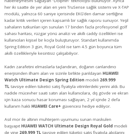
haberleşmesini sağlayan “Dolphin” teknolojisi bulunuyor. Ayrıca
her iki saatte de yer alan en yeni TruSense sağlık sistemi ve X-TAP
modülü, yalnızca 60 saniye içerisinde EKG’den damar sertliğine
kadar kritik verileri içeren kapsamlı bir sağlık raporu sunuyor. Yeşil
sahaların tutkunları için sunulan 17 binden fazla profesyonel golf
sahası haritası, rüzgar yönü analizi ve akıllı caddy özellikleri ise
kullanıcıları kişisel bir koçla buluşturuyor. Standart kullanımda
Spring Edition 3 gün, Royal Gold ise tam 4.5 gün boyunca tüm
akıllı özellikleriyle kesintisiz çalışabiliyor.
Kadın zarafetini elmaslarla taçlandıran, doğanın canlandırıcı
enerjisinden ilham alan ve sizinle birlikte parıldayan
HUAWEI
Watch Ultimate Design Spring Edition
modeli
269.999
TL
tavsiye edilen tüketici satış fiyatıyla vitrinlerdeki yerini aldı. Bu
nadide mücevher saati satın alan kullanıcılara, dış gövde ve ekran
için kaza sonucu hasar koruması sağlayan, 2 yıl içinde 2 defa
kullanım haklı
HUAWEI Care+
güvencesi hediye ediliyor.
Asil mor ile altının muhteşem uyumunu sunan maskulen
başyapıt
HUAWEI WATCH Ultimate Design Royal Gold
modeli
de yine
269.999 TL
tavsiye edilen tüketici satış fiyatıyla alıcılarını