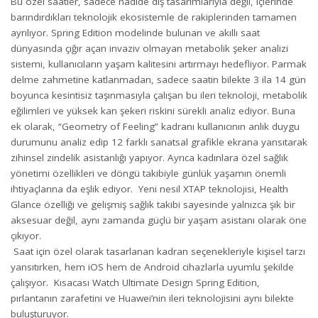
Bu özel saatler, sadece nadide dış tasarımlarıyla değil, içlerinde
barındırdıkları teknolojik ekosistemle de rakiplerinden tamamen
ayrılıyor. Spring Edition modelinde bulunan ve akıllı saat
dünyasında çığır açan invaziv olmayan metabolik şeker analizi
sistemi, kullanıcıların yaşam kalitesini artırmayı hedefliyor. Parmak
delme zahmetine katlanmadan, sadece saatin bilekte 3 ila 14 gün
boyunca kesintisiz taşınmasıyla çalışan bu ileri teknoloji, metabolik
eğilimleri ve yüksek kan şekeri riskini sürekli analiz ediyor. Buna
ek olarak, “Geometry of Feeling” kadranı kullanıcının anlık duygu
durumunu analiz edip 12 farklı sanatsal grafikle ekrana yansıtarak
zihinsel zindelik asistanlığı yapıyor. Ayrıca kadınlara özel sağlık
yönetimi özellikleri ve döngü takibiyle günlük yaşamın önemli
ihtiyaçlarına da eşlik ediyor. Yeni nesil XTAP teknolojisi, Health
Glance özelliği ve gelişmiş sağlık takibi sayesinde yalnızca şık bir
aksesuar değil, aynı zamanda güçlü bir yaşam asistanı olarak öne
çıkıyor.
Saat için özel olarak tasarlanan kadran seçenekleriyle kişisel tarzı
yansıtırken, hem iOS hem de Android cihazlarla uyumlu şekilde
çalışıyor. Kısacası Watch Ultimate Design Spring Edition,
pırlantanın zarafetini ve Huawei’nin ileri teknolojisini aynı bilekte
buluşturuyor.