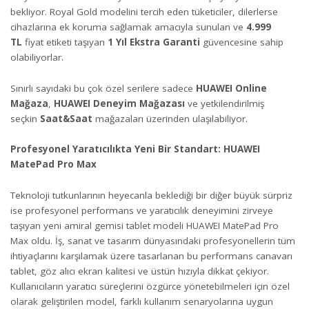
bekliyor. Royal Gold modelini tercih eden tüketiciler, dilerlerse
cihazlarına ek koruma sağlamak amacıyla sunulan ve
4.999
TL
fiyat etiketi taşıyan
1 Yıl Ekstra Garanti
güvencesine sahip
olabiliyorlar.
Sınırlı sayıdaki bu çok özel serilere sadece
HUAWEI Online
Mağaza
,
HUAWEI Deneyim Mağazası
ve yetkilendirilmiş
seçkin
Saat&Saat
mağazaları üzerinden ulaşılabiliyor.
Profesyonel Yaratıcılıkta Yeni Bir Standart: HUAWEI
MatePad Pro Max
Teknoloji tutkunlarının heyecanla beklediği bir diğer büyük sürpriz
ise profesyonel performans ve yaratıcılık deneyimini zirveye
taşıyan yeni amiral gemisi tablet modeli HUAWEI MatePad Pro
Max oldu. İş, sanat ve tasarım dünyasındaki profesyonellerin tüm
ihtiyaçlarını karşılamak üzere tasarlanan bu performans canavarı
tablet, göz alıcı ekran kalitesi ve üstün hızıyla dikkat çekiyor.
Kullanıcıların yaratıcı süreçlerini özgürce yönetebilmeleri için özel
olarak geliştirilen model, farklı kullanım senaryolarına uygun