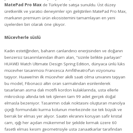
MatePad Pro Max
de Türkiye’de satışa sunuldu. Üst düzey
üretkenlik ve yaratıcı deneyimler için geliştirilen MatePad Pro Max,
markanın premium ürün ekosistemini tamamlayan en yeni
üyelerden biri olarak öne çıkıyor.
Mücevherle süslü
Kadın estetiğinden, baharın canlandırıcı enerjisinden ve doğanın
benzersiz tasarımlarından ilham alan, “sizinle birlikte parlayan”
HUAWEI Watch Ultimate Design Spring Edition, dünyaca ünlü lüks
mücevher tasarımcısı Francesca Amfitheatrof’un vizyonunu
taşıyor. Huawei’nin ilk mücevher akıllı saati olma unvanını taşıyan
bu model, Fibonacci altın oran sarmalından esinlenilerek
tasarlanan asma dalı motifli kordon kulaklarında, usta ellerle
mikroskop altında tek tek işlenen tam 99 adet gerçek doğal
elmasla bezeniyor. Tasarımın odak noktasını oluşturan manolya
çiçeği formundaki kurma kolunun merkezinde ise tek büyük ve
berrak bir elmas yer alıyor. Saatin ekranını koruyan safir kristal
cam, ışığı her açıdan mükemmel bir şekilde kırmak üzere 60
fasetli elmas kesim geometrisiyle usta zanaatkarlar tarafından