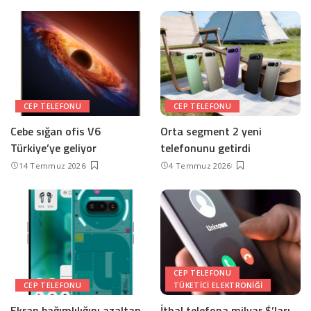
CEP TELEFONU
CEP TELEFONU
Cebe sığan ofis V6
Orta segment 2 yeni
Türkiye’ye geliyor
telefonunu getirdi
14 Temmuz 2026
4 Temmuz 2026
CEP TELEFONU
CEP TELEFONU
TÜKETICI ELEKTRONIĞI
Ekran bağımlılığını azaltan
İthal telefona milyar $’ları