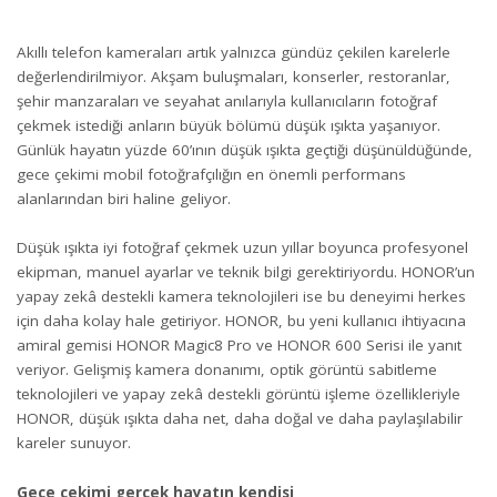
Akıllı telefon kameraları artık yalnızca gündüz çekilen karelerle
değerlendirilmiyor. Akşam buluşmaları, konserler, restoranlar,
şehir manzaraları ve seyahat anılarıyla kullanıcıların fotoğraf
çekmek istediği anların büyük bölümü düşük ışıkta yaşanıyor.
Günlük hayatın yüzde 60’ının düşük ışıkta geçtiği düşünüldüğünde,
gece çekimi mobil fotoğrafçılığın en önemli performans
alanlarından biri haline geliyor.
Düşük ışıkta iyi fotoğraf çekmek uzun yıllar boyunca profesyonel
ekipman, manuel ayarlar ve teknik bilgi gerektiriyordu. HONOR’un
yapay zekâ destekli kamera teknolojileri ise bu deneyimi herkes
için daha kolay hale getiriyor. HONOR, bu yeni kullanıcı ihtiyacına
amiral gemisi HONOR Magic8 Pro ve HONOR 600 Serisi ile yanıt
veriyor. Gelişmiş kamera donanımı, optik görüntü sabitleme
teknolojileri ve yapay zekâ destekli görüntü işleme özellikleriyle
HONOR, düşük ışıkta daha net, daha doğal ve daha paylaşılabilir
kareler sunuyor.
Gece çekimi gerçek hayatın kendisi