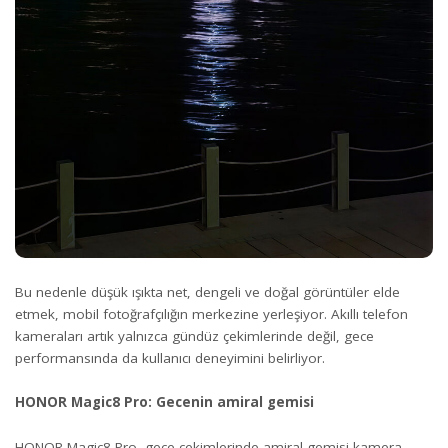
Bu nedenle düşük ışıkta net, dengeli ve doğal görüntüler elde
etmek, mobil fotoğrafçılığın merkezine yerleşiyor. Akıllı telefon
kameraları artık yalnızca gündüz çekimlerinde değil, gece
performansında da kullanıcı deneyimini belirliyor.
HONOR Magic8 Pro: Gecenin amiral gemisi
HONOR Magic8 Pro, gece çekimlerinde amiral gemisi kamera