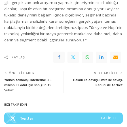
gibi gerçek zamanlı araştırma yapmak için erişimin sınırlı olduğu
alanlar, Hopi ile etkin bir araştırma ortamına dönüşüyor. Böylece
tüketici deneyimini bağlamı içinde ölçebiliyor, segment bazında
karşılaştırmalı analizlerle karar süreçlerini gerçek yaşam temas
noktalarıyla birlikte değerlendirebiliyoruz. Ipsos Türkiye ve Hopi’nin
teknoloji yetkinliğini bir araya getirerek markalara daha hızlı, daha
derin ve segment odaklı içgörüler sunuyoruz.”
PAYLAŞ
ÖNCEKI HABER
NEXT ARTICLE
Yarının teknoloji liderlerine 3.3
Hakan ile dövüş, Emre ile savaş,
milyon TL ödül için son gün 15
Kanuni ile fethet
Şubat
BİZİ TAKİP EDİN
Twitter
TAKIP ET