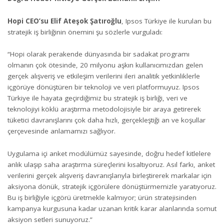
Hopi CEO’su Elif Ateşok Şatıroğlu
, Ipsos Türkiye ile kurulan bu
stratejik iş birliğinin önemini şu sözlerle vurguladı:
“Hopi olarak perakende dünyasında bir sadakat programı
olmanın çok ötesinde, 20 milyonu aşkın kullanıcımızdan gelen
gerçek alışveriş ve etkileşim verilerini ileri analitik yetkinliklerle
içgörüye dönüştüren bir teknoloji ve veri platformuyuz. Ipsos
Türkiye ile hayata geçirdiğimiz bu stratejik iş birliği, veri ve
teknolojiyi köklü araştırma metodolojisiyle bir araya getirerek
tüketici davranışlarını çok daha hızlı, gerçekleştiği an ve koşullar
çerçevesinde anlamamızı sağlıyor.
Uygulama içi anket modülümüz sayesinde, doğru hedef kitlelere
anlık ulaşıp saha araştırma süreçlerini kısaltıyoruz. Asıl farkı, anket
verilerini gerçek alışveriş davranışlarıyla birleştirerek markalar için
aksiyona dönük, stratejik içgörülere dönüştürmemizle yaratıyoruz.
Bu iş birliğiyle içgörü üretmekle kalmıyor; ürün stratejisinden
kampanya kurgusuna kadar uzanan kritik karar alanlarında somut
aksiyon setleri sunuyoruz.”