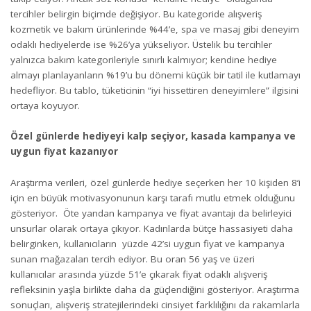
tercihler belirgin biçimde değişiyor. Bu kategoride alışveriş
kozmetik ve bakım ürünlerinde %44’e, spa ve masaj gibi deneyim
odaklı hediyelerde ise %26’ya yükseliyor. Üstelik bu tercihler
yalnızca bakım kategorileriyle sınırlı kalmıyor; kendine hediye
almayı planlayanların %19’u bu dönemi küçük bir tatil ile kutlamayı
hedefliyor. Bu tablo, tüketicinin “iyi hissettiren deneyimlere” ilgisini
ortaya koyuyor.
Özel günlerde hediyeyi kalp seçiyor, kasada kampanya ve
uygun fiyat kazanı
yor
Araştırma verileri, özel günlerde hediye seçerken her 10 kişiden 8’i
için en büyük motivasyonunun karşı tarafı mutlu etmek olduğunu
gösteriyor. Öte yandan kampanya ve fiyat avantajı da belirleyici
unsurlar olarak ortaya çıkıyor. Kadınlarda bütçe hassasiyeti daha
belirginken, kullanıcıların yüzde 42’si uygun fiyat ve kampanya
sunan mağazaları tercih ediyor. Bu oran 56 yaş ve üzeri
kullanıcılar arasında yüzde 51’e çıkarak fiyat odaklı alışveriş
refleksinin yaşla birlikte daha da güçlendiğini gösteriyor. Araştırma
sonuçları, alışveriş stratejilerindeki cinsiyet farklılığını da rakamlarla