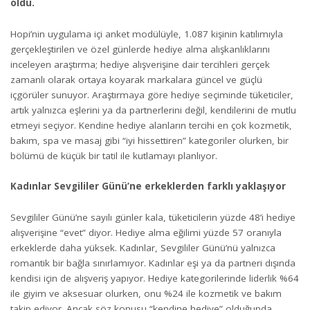
oldu.
Hopi’nin uygulama içi anket modülüyle, 1.087 kişinin katılımıyla
gerçekleştirilen ve özel günlerde hediye alma alışkanlıklarını
inceleyen araştırma; hediye alışverişine dair tercihleri gerçek
zamanlı olarak ortaya koyarak markalara güncel ve güçlü
içgörüler sunuyor. Araştırmaya göre hediye seçiminde tüketiciler,
artık yalnızca eşlerini ya da partnerlerini değil, kendilerini de mutlu
etmeyi seçiyor. Kendine hediye alanların tercihi en çok kozmetik,
bakım, spa ve masaj gibi “iyi hissettiren” kategoriler olurken, bir
bölümü de küçük bir tatil ile kutlamayı planlıyor.
Kadınlar Sevgililer Günü’ne erkeklerden farklı yaklaşıyor
Sevgililer Günü’ne sayılı günler kala, tüketicilerin yüzde 48’i hediye
alışverişine “evet” diyor. Hediye alma eğilimi yüzde 57 oranıyla
erkeklerde daha yüksek. Kadınlar, Sevgililer Günü’nü yalnızca
romantik bir bağla sınırlamıyor. Kadınlar eşi ya da partneri dışında
kendisi için de alışveriş yapıyor. Hediye kategorilerinde liderlik %64
ile giyim ve aksesuar olurken, onu %24 ile kozmetik ve bakım
takip ediyor. Ancak söz konusu “kendine hediye” olduğunda