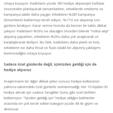
ortaya koyuyor. Kadınların yüzde 38’i hediye alışverişini haftalar
öncesinden planlayarak tamamlarken, erkeklerde erteleme ve
kampanya takibi daha yaygın. Erkeklerin %28’i kampanya
dönemlerini beklemeyi tercih ediyor, %17’si ise alışverişi son
günlere bırakıyor. Karar verme hızında da benzer bir tablo dikkat
çekiyor: Kadınların %59’u ne alacağını önceden bilerek “nokta atışı”
alışveriş yaparken, erkeklerin %29’u daha çok araştırarak ve
karşılaştırarak ilerliyor. Bu fark, kadınların daha planlı ve hızlı,
erkeklerin ise daha fırsat ve fiyat odaklı bir alışveriş yaklaşımı
benimsediğini ortaya koyuyor.
Sadece özel günlerde değil, içimizden geldiği için de
hediye alıyoruz
Araştırmanın bir diğer dikkat çekici sonucu hediye kültürünün
yalnızca takvimdeki özel günlerle sınırlanmadığı. Her 10 kişiden 8’i
hediye almak için sadece Sevgililer Günü gibi özel tarihleri
beklemiyor. “İçinden geldiği için” hediye aldığını belirtenler
arasında en çok tercih edilen kategori yüzde 48 ile giyim ve
aksesuar.