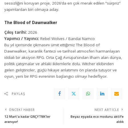
sessizliğini koruyan proje, 2026’da en çok merak edilen “sürpriz”
yapımlardan biri olmaya aday.
The Blood of Dawnwalker
Çıkış tarihi:
2026
Yapımcı / Yayıncı:
Rebel Wolves / Bandai Namco
Bu yıl içerisinde çıkmasını ümit ettiğimiz The Blood of
Dawnwalker, karanlık fantezi ve tarihsel atmosferi harmanlayan
iddialı bir aksiyon RPG. Orta Çağ Avrupa’sından ilham alan dünya,
politik çatışmalar ve ahlaki ikilemlerle dolu. Witcher ekibinden
gelen geliştiriciler, güçlü hikaye anlatımını ön planda tutuyor ve
oyun, yeni bir RPG evreninin başlangıcı olmayı hedefliyor.
PAYLAŞ
ÖNCEKI HABER
NEXT ARTICLE
12 Mart’a kadar GNÇYTNK’ler
Beyaz eşyada eco modunu aktife
aranıyor!
aldık