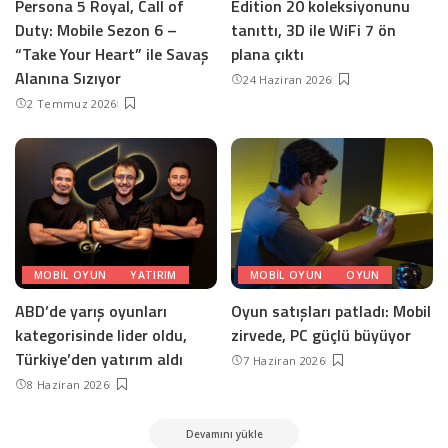
Persona 5 Royal, Call of
Edition 20 koleksiyonunu
Duty: Mobile Sezon 6 –
tanıttı, 3D ile WiFi 7 ön
“Take Your Heart” ile Savaş
plana çıktı
Alanına Sızıyor
24 Haziran 2026
2 Temmuz 2026
MOBIL OYUN
YATIRIM
MOBIL OYUN
OYUN
ABD’de yarış oyunları
Oyun satışları patladı: Mobil
kategorisinde lider oldu,
zirvede, PC güçlü büyüyor
Türkiye’den yatırım aldı
7 Haziran 2026
8 Haziran 2026
Devamını yükle