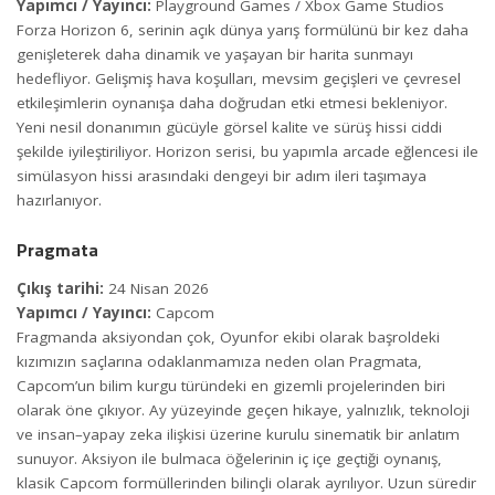
Yapımcı / Yayıncı:
Playground Games / Xbox Game Studios
Forza Horizon 6, serinin açık dünya yarış formülünü bir kez daha
genişleterek daha dinamik ve yaşayan bir harita sunmayı
hedefliyor. Gelişmiş hava koşulları, mevsim geçişleri ve çevresel
etkileşimlerin oynanışa daha doğrudan etki etmesi bekleniyor.
Yeni nesil donanımın gücüyle görsel kalite ve sürüş hissi ciddi
şekilde iyileştiriliyor. Horizon serisi, bu yapımla arcade eğlencesi ile
simülasyon hissi arasındaki dengeyi bir adım ileri taşımaya
hazırlanıyor.
Pragmata
Çıkış tarihi:
24 Nisan 2026
Yapımcı / Yayıncı:
Capcom
Fragmanda aksiyondan çok, Oyunfor ekibi olarak başroldeki
kızımızın saçlarına odaklanmamıza neden olan Pragmata,
Capcom’un bilim kurgu türündeki en gizemli projelerinden biri
olarak öne çıkıyor. Ay yüzeyinde geçen hikaye, yalnızlık, teknoloji
ve insan–yapay zeka ilişkisi üzerine kurulu sinematik bir anlatım
sunuyor. Aksiyon ile bulmaca öğelerinin iç içe geçtiği oynanış,
klasik Capcom formüllerinden bilinçli olarak ayrılıyor. Uzun süredir