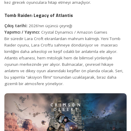
kez girecek oyunculara hitap etmeyi amaçlıyor.
Tomb Raider: Legacy of Atlantis
Çıkış tarihi:
2026’nın üçüncü çeyreği
Yapımcı / Yayıncı:
Crystal Dynamics / Amazon Games
Bir süredir Lara Croft ekranlardan mahrum kalmıştı. Yeni Tomb
Raider oyunu, Lara Croft’u sahneye döndürüyor ve maceracı
kimliğini daha arkeoloji ve keşif odaklı bir anlatımla ele alıyor.
Atlantis efsanesi, hem mitolojik hem de bilimsel yönleriyle
oyunun merkezinde yer alıyor. Bulmacalar, çevresel hikaye
anlatımı ve dikey oyun alanındaki keşifler ön planda olacak. Seri,
bu yapımla “aksiyon filmi” tonundan uzaklaşarak, biraz daha
gizemli bir atmosfere yöneliyor.