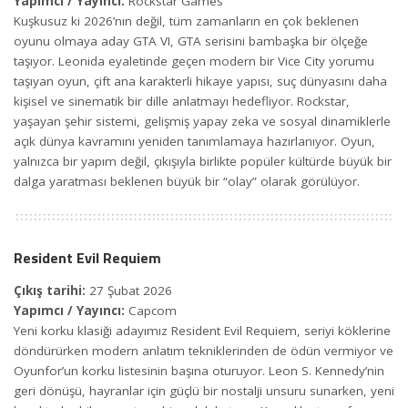
Yapımcı / Yayıncı:
Rockstar Games
Kuşkusuz ki 2026’nın değil, tüm zamanların en çok beklenen
oyunu olmaya aday GTA VI, GTA serisini bambaşka bir ölçeğe
taşıyor. Leonida eyaletinde geçen modern bir Vice City yorumu
taşıyan oyun, çift ana karakterli hikaye yapısı, suç dünyasını daha
kişisel ve sinematik bir dille anlatmayı hedefliyor. Rockstar,
yaşayan şehir sistemi, gelişmiş yapay zeka ve sosyal dinamiklerle
açık dünya kavramını yeniden tanımlamaya hazırlanıyor. Oyun,
yalnızca bir yapım değil, çıkışıyla birlikte popüler kültürde büyük bir
dalga yaratması beklenen büyük bir “olay” olarak görülüyor.
Resident Evil Requiem
Çıkış tarihi:
27 Şubat 2026
Yapımcı / Yayıncı:
Capcom
Yeni korku klasiği adayımız Resident Evil Requiem, seriyi köklerine
döndürürken modern anlatım tekniklerinden de ödün vermiyor ve
Oyunfor’un korku listesinin başına oturuyor. Leon S. Kennedy’nin
geri dönüşü, hayranlar için güçlü bir nostalji unsuru sunarken, yeni