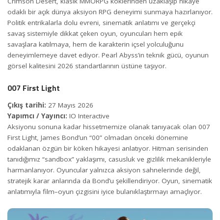
Crimson Desert, klasik MMORPG köklerinden uzaklaşıp hikaye
odaklı bir açık dünya aksiyon RPG deneyimi sunmaya hazırlanıyor.
Politik entrikalarla dolu evreni, sinematik anlatımı ve gerçekçi
savaş sistemiyle dikkat çeken oyun, oyuncuları hem epik
savaşlara katılmaya, hem de karakterin içsel yolculuğunu
deneyimlemeye davet ediyor. Pearl Abyss’in teknik gücü, oyunun
görsel kalitesini 2026 standartlarının üstüne taşıyor.
007 First Light
Çıkış tarihi:
27 Mayıs 2026
Yapımcı / Yayıncı:
IO Interactive
Aksiyonu sonuna kadar hissetmemize olanak tanıyacak olan 007
First Light, James Bond’un “00” olmadan önceki dönemine
odaklanan özgün bir köken hikayesi anlatıyor. Hitman serisinden
tanıdığımız “sandbox” yaklaşımı, casusluk ve gizlilik mekanikleriyle
harmanlanıyor. Oyuncular yalnızca aksiyon sahnelerinde değil,
stratejik karar anlarında da Bond’u şekillendiriyor. Oyun, sinematik
anlatımıyla film–oyun çizgisini iyice bulanıklaştırmayı amaçlıyor.