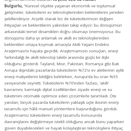
Bulgurlu,
“Küresel ölçekte yaşanan ekonomik ve toplumsal
gelişmeler, tüketicilerin ev teknolojilerinden beklentilerini yeniden
şekillendiriyor. Arçelik olarak biz de tüketicilerimizin değişen
ihtiyaçları ve beklentilerini yakından takip ediyor; bu dönüşümün
arkasındaki temel dinamikleri doğru okumayı önemsiyoruz. Bu
dönüşümü daha iyi anlamak ve akıllı ev teknolojilerinden
beklentileri ortaya koymak amacıyla Akıllı Yaşam Endeksi
Araştırması’nı hayata geçirdik. Araştırmamızın sonuçları, enerji
farkındalığı ile akıllı teknoloji talebi arasında güçlü bir ilişki
olduğunu gösterdi. Tayland, Mısır, Pakistan, Romanya gibi Batı
Avrupa dışındaki pazarlarda tüketicilerin %72’si ev aletlerinin aylık
enerji maliyetlerini bildiğini belirtirken, Avrupa’da bu oran %55
seviyesinde seyretti. Tüketicilerin %70’inden fazlası, ‘akıllı’
kavramını; karmaşık dijital özelliklerden ziyade enerji ve su
tüketimini otomatik optimize eden çözümlerle tanımladı. Öte
yandan, birçok pazarda tüketicilerin yaklaşık üçte ikisinin enerji
tasarrufu için hâlâ manuel yöntemlere başvurduğunu gördük.
Araştırmamız tüketicilerin enerji tasarrufu konusunda
davranışlarını değiştirmeye istekli olduğunu ancak bunu yaparken
güven duyabilecekleri ve hayatı kolaylaştıran teknolojilere ihtiyaç