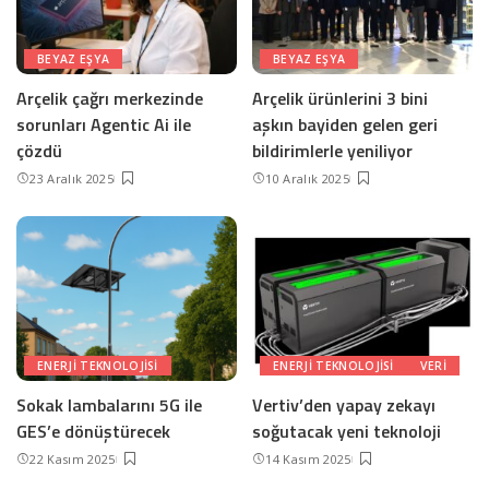
BEYAZ EŞYA
BEYAZ EŞYA
Arçelik çağrı merkezinde
Arçelik ürünlerini 3 bini
sorunları Agentic Ai ile
aşkın bayiden gelen geri
çözdü
bildirimlerle yeniliyor
23 Aralık 2025
10 Aralık 2025
ENERJI TEKNOLOJISI
ENERJI TEKNOLOJISI
VERI
Sokak lambalarını 5G ile
Vertiv’den yapay zekayı
GES’e dönüştürecek
soğutacak yeni teknoloji
22 Kasım 2025
14 Kasım 2025