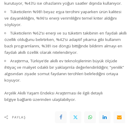
kurutuyor, %43’ü ise cihazlarını yoğun saatler dışında kullanıyor.
Tüketicilerin %98’i beyaz eşya tercihini yaparken ürün kalitesi
ve dayanıklılığını, %96’sı enerji verimliliğini temel kriter aldığını
söylüyor.
Tüketicilerin %62’si enerji ve su tüketim takibinin en faydalı akıllı
özellik olduğunu belirtirken, %42’si adaptif yıkama gibi kullanım
bazlı programlarını, %38’i ise döngü bittiğinde bildirim almayı en
faydalı akıllı özellik olarak nitelendiriyor.
Araştırma, Türkiye’de akıllı ev teknolojilerinin büyük ölçüde
ihtiyaç ve maliyet odaklı bir yaklaşımla değerlendirildiğini; “yenilik”
algısından ziyade somut faydanın tercihleri belirlediğini ortaya
koyuyor.
Arçelik Akıllı Yaşam Endeksi Araştırması ile ilgili detaylı
bilgiye
bağlantı
üzerinden ulaşılabiliyor.
PAYLAŞ