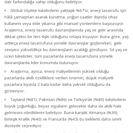
dair farkındalığa sahip olduğunu belirtiyor.
Global ölçekte tüketicilerin yaklaşık %67’si, enerji tasarrufu için
hâlâ çamaşırları asarak kurutma, yoğun saatler dışında cihaz
kullanımı veya elde yıkama gibi manuel yöntemlere başvuruyor.
Araştırma, enerji tasarrufu davranışlarında yaş ve gelir arasında
dikkat çekici bir ters ilişki olduğunu ortaya koyuyor. Buna göre, yaş
arttıkça enerji tasarrufuna yönelik davranışlar güçlenirken, gelir
seviyesi yükseldikçe bu davranışların azaldığı görülüyor. 54 yaş ve
üzeri tüketiciler, tüm pazarlarda enerji tasarrufuna yönelik
davranışlarda lider konumda bulunuyor.
Araştırma, ayrıca, enerji maliyetlerinin yüksek olduğu
pazarlarda akıllı özelliklere verilen önemin, düşük maliyetli
pazarlara kıyasla 2 kata kadar daha yüksek olduğunu da
gösteriyor.
Tayland (%81), Pakistan (%86) ve Türkiye’de (%80) tüketicilerin
büyük çoğunluğu, beyaz eşyaların gelecekte daha da akıllı hale
gelmesini istediklerini belirtiyor. Buna karşılık Almanya (%39),
Birleşik Krallık (%40) ve Fransa’da (%43) bu beklenti daha sınırlı
düzeyde seyrediyor.