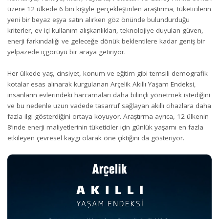
üzere 12 ülkede 6 bin kişiyle gerçekleştirilen araştırma, tüketicilerin
yeni bir beyaz eşya satın alırken göz önünde bulundurduğu
kriterler, ev içi kullanım alışkanlıkları, teknolojiye duyulan güven,
enerji farkındalığı ve geleceğe dönük beklentilere kadar geniş bir
yelpazede içgörüyü bir araya getiriyor.
Her ülkede yaş, cinsiyet, konum ve eğitim gibi temsili demografik
kotalar esas alınarak kurgulanan Arçelik Akıllı Yaşam Endeksi,
insanların evlerindeki harcamaları daha bilinçli yönetmek istediğini
ve bu nedenle uzun vadede tasarruf sağlayan akıllı cihazlara daha
fazla ilgi gösterdiğini ortaya koyuyor. Araştırma ayrıca, 12 ülkenin
8’inde enerji maliyetlerinin tüketiciler için günlük yaşamı en fazla
etkileyen çevresel kaygı olarak öne çıktığını da gösteriyor.