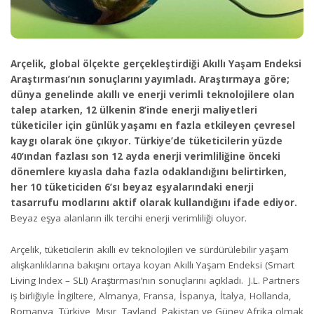
Arçelik, global ölçekte gerçekleştirdiği Akıllı Yaşam Endeksi
Araştırması’nın sonuçlarını yayımladı. Araştırmaya göre;
dünya genelinde akıllı ve enerji verimli teknolojilere olan
talep atarken, 12 ülkenin 8’inde enerji maliyetleri
tüketiciler için günlük yaşamı en fazla etkileyen çevresel
kaygı olarak öne çıkıyor. Türkiye’de tüketicilerin yüzde
40’ından fazlası son 12 ayda enerji verimliliğine önceki
dönemlere kıyasla daha fazla odaklandığını belirtirken,
her 10 tüketiciden 6’sı beyaz eşyalarındaki enerji
tasarrufu modlarını aktif olarak kullandığını ifade ediyor.
Beyaz eşya alanların ilk tercihi enerji verimliliği oluyor.
Arçelik, tüketicilerin akıllı ev teknolojileri ve sürdürülebilir yaşam
alışkanlıklarına bakışını ortaya koyan Akıllı Yaşam Endeksi (Smart
Living Index – SLI) Araştırması’nın sonuçlarını açıkladı. J.L. Partners
iş birliğiyle İngiltere, Almanya, Fransa, İspanya, İtalya, Hollanda,
Romanya, Türkiye, Mısır, Tayland, Pakistan ve Güney Afrika olmak