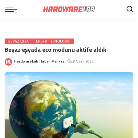
BEYAZ EŞYA
ENERJI TEKNOLOJISI
Beyaz eşyada eco modunu aktife aldık
HardwareLab Haber Merkezi
28 Ocak 2026
Posted
by