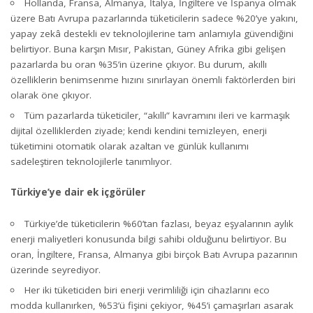
Hollanda, Fransa, Almanya, İtalya, İngiltere ve İspanya olmak
üzere Batı Avrupa pazarlarında tüketicilerin sadece %20’ye yakını,
yapay zekâ destekli ev teknolojilerine tam anlamıyla güvendiğini
belirtiyor. Buna karşın Mısır, Pakistan, Güney Afrika gibi gelişen
pazarlarda bu oran %35’in üzerine çıkıyor. Bu durum, akıllı
özelliklerin benimsenme hızını sınırlayan önemli faktörlerden biri
olarak öne çıkıyor.
Tüm pazarlarda tüketiciler, “akıllı” kavramını ileri ve karmaşık
dijital özelliklerden ziyade; kendi kendini temizleyen, enerji
tüketimini otomatik olarak azaltan ve günlük kullanımı
sadeleştiren teknolojilerle tanımlıyor.
Türkiye’ye dair ek içgörüler
Türkiye’de tüketicilerin %60’tan fazlası, beyaz eşyalarının aylık
enerji maliyetleri konusunda bilgi sahibi olduğunu belirtiyor. Bu
oran, İngiltere, Fransa, Almanya gibi birçok Batı Avrupa pazarının
üzerinde seyrediyor.
Her iki tüketiciden biri enerji verimliliği için cihazlarını eco
modda kullanırken, %53’ü fişini çekiyor, %45’i çamaşırları asarak