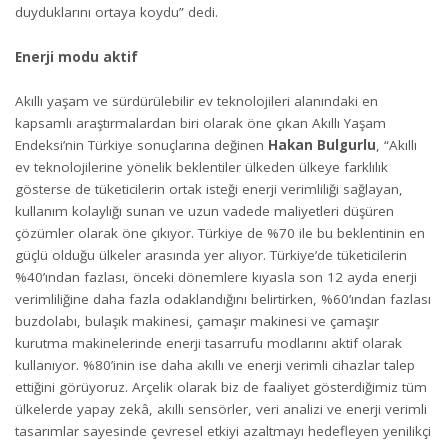
duyduklarını ortaya koydu” dedi.
Enerji modu aktif
Akıllı yaşam ve sürdürülebilir ev teknolojileri alanındaki en
kapsamlı araştırmalardan biri olarak öne çıkan Akıllı Yaşam
Endeksi’nin Türkiye sonuçlarına değinen
Hakan Bulgurlu
, “Akıllı
ev teknolojilerine yönelik beklentiler ülkeden ülkeye farklılık
gösterse de tüketicilerin ortak isteği enerji verimliliği sağlayan,
kullanım kolaylığı sunan ve uzun vadede maliyetleri düşüren
çözümler olarak öne çıkıyor. Türkiye de %70 ile bu beklentinin en
güçlü olduğu ülkeler arasında yer alıyor. Türkiye’de tüketicilerin
%40’ından fazlası, önceki dönemlere kıyasla son 12 ayda enerji
verimliliğine daha fazla odaklandığını belirtirken, %60’ından fazlası
buzdolabı, bulaşık makinesi, çamaşır makinesi ve çamaşır
kurutma makinelerinde enerji tasarrufu modlarını aktif olarak
kullanıyor. %80’inin ise daha akıllı ve enerji verimli cihazlar talep
ettiğini görüyoruz. Arçelik olarak biz de faaliyet gösterdiğimiz tüm
ülkelerde yapay zekâ, akıllı sensörler, veri analizi ve enerji verimli
tasarımlar sayesinde çevresel etkiyi azaltmayı hedefleyen yenilikçi