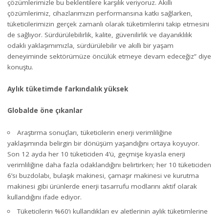
çözümlerimizle bu beklentilere karşılık veriyoruz. Akıllı
çözümlerimiz, cihazlarımızın performansına katkı sağlarken,
tüketicilerimizin gerçek zamanlı olarak tüketimlerini takip etmesini
de sağlıyor. Sürdürülebilirlik, kalite, güvenilirlik ve dayanıklılık
odaklı yaklaşımımızla, sürdürülebilir ve akıllı bir yaşam
deneyiminde sektörümüze öncülük etmeye devam edeceğiz” diye
konuştu.
Aylık tüketimde farkındalık yüksek
Globalde öne çıkanlar
Araştırma sonuçları, tüketicilerin enerji verimliliğine
yaklaşımında belirgin bir dönüşüm yaşandığını ortaya koyuyor.
Son 12 ayda her 10 tüketiciden 4’ü, geçmişe kıyasla enerji
verimliliğine daha fazla odaklandığını belirtirken; her 10 tüketiciden
6’sı buzdolabı, bulaşık makinesi, çamaşır makinesi ve kurutma
makinesi gibi ürünlerde enerji tasarrufu modlarını aktif olarak
kullandığını ifade ediyor.
Tüketicilerin %60’ı kullandıkları ev aletlerinin aylık tüketimlerine