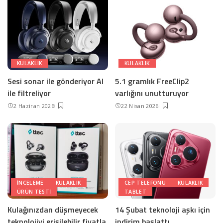
KULAKLIK
KULAKLIK
Sesi sonar ile gönderiyor AI
5.1 gramlık FreeClip2
ile filtreliyor
varlığını unutturuyor
2 Haziran 2026
22 Nisan 2026
INCELEME
KULAKLIK
CEP TELEFONU
KULAKLIK
ÜRÜN TESTI
TABLET
Kulağınızdan düşmeyecek
14 Şubat teknoloji aşkı için
teknolojiyi erişilebilir fiyatla
indirim başlattı