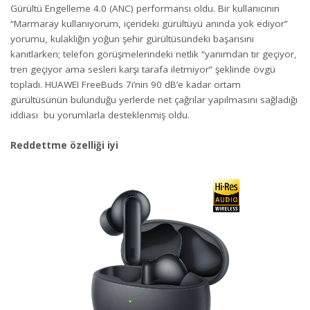
Gürültü Engelleme 4.0 (ANC) performansı oldu. Bir kullanıcının
“Marmaray kullanıyorum, içerideki gürültüyü anında yok ediyor”
yorumu, kulaklığın yoğun şehir gürültüsündeki başarısını
kanıtlarken; telefon görüşmelerindeki netlik “yanımdan tır geçiyor,
tren geçiyor ama sesleri karşı tarafa iletmiyor” şeklinde övgü
topladı. HUAWEI FreeBuds 7i’nin 90 dB’e kadar ortam
gürültüsünün bulunduğu yerlerde net çağrılar yapılmasını sağladığı
iddiası bu yorumlarla desteklenmiş oldu.
Reddettme özelliği iyi