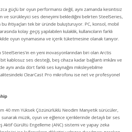
ca güçlü bir oyun performansı değil, aynı zamanda kesintisiz
işim ve sürükleyici ses deneyimi beklediğini belirten SteelSeries,
bu ihtiyaçları tek bir üründe buluşturuyor. PC, konsol, mobil
rasında kolay geçiş yapılabilen kulaklık, kullanıcıların farklı
kilde oyun oynamasına ve içerik tüketmesine olanak tanıyor.
an SteelSeries’in en yeni inovasyonlarından biri olan Arctis
it kablosuz ses desteği, beş cihaza kadar bağlantı imkânı ve
de aynı anda dört farklı ses kaynağını miksleyebilme
n kalitesindeki ClearCast Pro mikrofonu ise net ve profesyonel
ahip
sarım 40 mm Yüksek Çözünürlüklü Neodim Manyetik sürücüler,
 sunarak müzik, oyun ve eğlence içeriklerinde detaylı bir ses
iş Aktif Gürültü Engelleme (ANC) sistemi ve yapay zeka