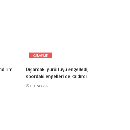
KULAKLIK
indirim
Dışardaki gürültüyü engelledi,
spordaki engelleri de kaldırdı
11 Ocak 2026