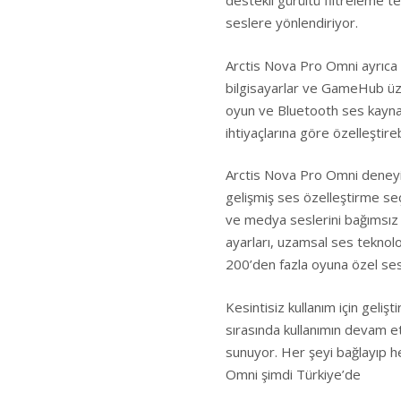
destekli gürültü filtreleme te
seslere yönlendiriyor.
Arctis Nova Pro Omni ayrıca 
bilgisayarlar ve GameHub üze
oyun ve Bluetooth ses kaynakl
ihtiyaçlarına göre özelleştireb
Arctis Nova Pro Omni deneyi
gelişmiş ses özelleştirme s
ve medya seslerini bağımsız 
ayarları, uzamsal ses teknolo
200’den fazla oyuna özel ses 
Kesintisiz kullanım için gelişt
sırasında kullanımın devam e
sunuyor. Her şeyi bağlayıp h
Omni şimdi Türkiye’de