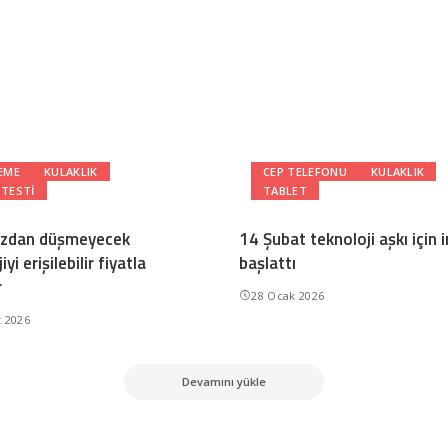
EME
KULAKLIK
CEP TELEFONU
KULAKLIK
 TESTI
TABLET
ızdan düşmeyecek
14 Şubat teknoloji aşkı için 
yi erişilebilir fiyatla
başlattı
r
28 Ocak 2026
t 2026
Devamını yükle