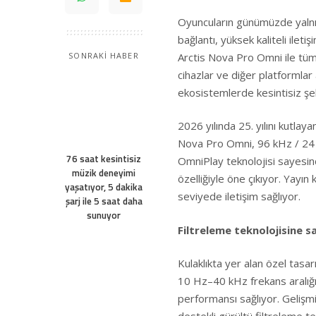
Oyuncuların günümüzde yalnız
bağlantı, yüksek kaliteli ilet
Arctis Nova Pro Omni ile tüm 
SONRAKİ HABER
cihazlar ve diğer platformlar a
ekosistemlerde kesintisiz şe
2026 yılında 25. yılını kutlay
Nova Pro Omni, 96 kHz / 24 b
76 saat kesintisiz
OmniPlay teknolojisi sayesin
müzik deneyimi
özelliğiyle öne çıkıyor. Yayı
yaşatıyor, 5 dakika
seviyede iletişim sağlıyor.
şarj ile 5 saat daha
sunuyor
Filtreleme teknolojisine s
Kulaklıkta yer alan özel ta
10 Hz–40 kHz frekans aralığı
performansı sağlıyor. Gelişm