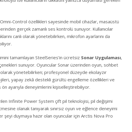
knolojisi ise kullanıcıların dikkatini yalnızca duyulması gereken
Omni-Control özellikleri sayesinde mobil cihazlar, masaüstü
rinden gerçek zamanlı ses kontrolü sunuyor. Kullanıcılar
arını canlı olarak yönetebilirken, mikrofon ayarlarını da
iliyor.
mini tamamlayan SteelSeries’in ücretsiz
Sonar Uygulaması
,
eçenekleri sunuyor. Oyuncular Sonar üzerinden oyun, sohbet
olarak yönetebilirken; profesyonel düzeyde ekolayzır
jileri, yapay zekâ destekli gürültü engelleme özellikleri ve
ön ayarıyla deneyimlerini kişiselleştirebiliyor.
irilen Infinite Power System çift pil teknolojisi, pil değişimi
tmesine olanak tanıyarak sınırsız oyun ve eğlence deneyimi
er şeyi duymaya hazır olan oyuncular için Arctis Nova Pro