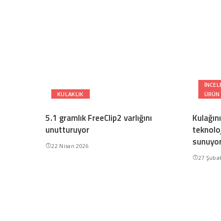
INCEL
KULAKLIK
ÜRÜN
5.1 gramlık FreeClip2 varlığını
Kulağın
unutturuyor
teknoloji
sunuyo
22 Nisan 2026
27 Şuba